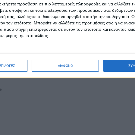
οκτήσετε πρόσβαση σε πιο λεπτομερείς πληροφορίες και να αλλάξετε τι
βετε υπόψη ότι κάποια επεξεργασία των προσωπικών σας δεδομένων ε
εσή σας, αλλά έχετε το δικαίωμα να αρνηθείτε αυτήν την επεξεργασία. 
τόν τον ιστότοπο. Μπορείτε να αλλάξετε τις προτιμήσεις σας ή να ανακα
 πάσα στιγμή επιστρέφοντας σε αυτόν τον ιστότοπο και κάνοντας κλι
ω μέρος της ιστοσελίδας.
διεξαγωγή συνεντεύξεων στην
ΕΠΙΛΟΓΕΣ
ΔΙΑΦΩΝΩ
ΣΥ
%