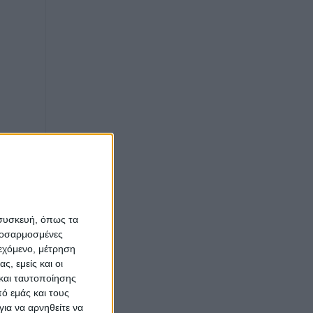
Αθήνα
 συσκευή, όπως τα
προσαρμοσμένες
ιεχόμενο, μέτρηση
ς, εμείς και οι
και ταυτοποίησης
ό εμάς και τους
ια να αρνηθείτε να