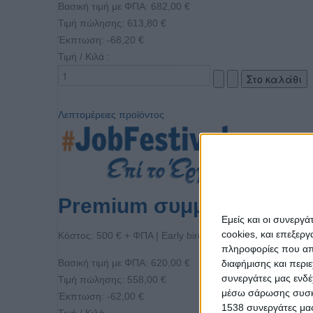
Βασική τιμή με ΦΠΑ:
682,00 €
Τιμή πώλησης:
613,80 €
Έκπτωση:
-68,20 €
Τιμή / Κιλά :
Λεπτομέρειες προϊόντος
Premium συμμετοχή για 
Εμείς και οι συνεργ
cookies, και επεξε
Κόστος: 500 € + ΦΠΑ | Early bird: Έως 31/8 έκπτωση 10
πληροφορίες που απο
Βασική τιμή με ΦΠΑ:
620,00 €
διαφήμισης και περι
συνεργάτες μας ενδέ
Τιμή πώλησης:
558,00 €
μέσω σάρωσης συσκευ
Έκπτωση:
-62,00 €
1538 συνεργάτες μας