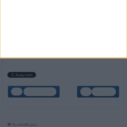
Bartenders
Cooks
Housekeepers
Groom
Gardeners
Dishwashers
ΚΑΝΕ ΤΗΝ ΕΓΓΡΑΦΗ ΣΟΥ ΤΩΡΑ!
Προηγούμενο
Επόμενο
Το καλάθι μου