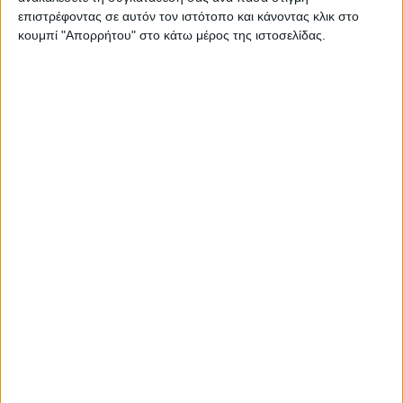
Στατιστικά Athens #JobFestival
επιστρέφοντας σε αυτόν τον ιστότοπο και κάνοντας κλικ στο
κουμπί "Απορρήτου" στο κάτω μέρος της ιστοσελίδας.
2019
Στατιστικά Thessaloniki
#JobFestival 2019
Στατιστικά Athens #JobFestival
2018
Στατιστικά Thessaloniki
#JobFestival 2018
Στατιστικά Athens #JobFestival
2017
Στατιστικά Thessaloniki
#JobFestival 2017
Στατιστικά Athens #JobFestival
2016
Στατιστικά Athens #JobFestival