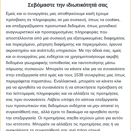
Reborn
Σεβόμαστε την ιδιωτικότητά σας
Athens #JobFestival 2019
Εμείς και οι συνεργάτες μας αποθηκεύουμε και/ή έχουμε
Thessaloniki #JobFestival 2019
πρόσβαση σε πληροφορίες σε μια συσκευή, όπως τα cookies,
και επεξεργαζόμαστε προσωπικά δεδομένα, όπως μοναδικοί
Athens #JobFestival 2018
αναγνωριστικοί και προσαρμοσμένες πληροφορίες που
Thessaloniki #JobFestival 2018
αποστέλλονται από μια συσκευή για εξατομικευμένες διαφημίσεις
και περιεχόμενο, μέτρηση διαφήμισης και περιεχομένου, έρευνα
Athens #JobFestival 2017
ακροατηρίου και ανάπτυξη υπηρεσιών.
Με την άδειά σας, εμείς
Τhessaloniki #JobFestival 2017
και οι συνεργάτες μας ενδέχεται να χρησιμοποιήσουμε ακριβή
Athens #JobFestival 2016
δεδομένα γεωγραφικής τοποθεσίας και ταυτοποίησης μέσω
σάρωσης συσκευών. Μπορείτε να κάνετε κλικ για να συναινέσετε
Athens #JobFestival 2015
στην επεξεργασία από εμάς και τους 1538 συνεργάτες μας όπως
Thessaloniki #JobFestival 2014
περιγράφεται παραπάνω. Εναλλακτικά, μπορείτε να κάνετε κλικ
για να αρνηθείτε να συναινέσετε ή να αποκτήσετε πρόσβαση σε
Στατιστικά
πιο λεπτομερείς πληροφορίες και να αλλάξετε τις προτιμήσεις
Στατιστικά Athens & Thessaloniki
σας πριν συναινέσετε.
Λάβετε υπόψη ότι κάποια επεξεργασία
των προσωπικών σας δεδομένων ενδέχεται να μην απαιτεί τη
#JobFestivals 2022
συγκατάθεσή σας, αλλά έχετε το δικαίωμα να αρνηθείτε αυτήν
Στατιστικά Thessaloniki
την επεξεργασία. Οι προτιμήσεις σαςθα ισχύουν μόνο για αυτόν
τον ιστότοπο. Μπορείτε να αλλάξετε τις προτιμήσεις σας ή να
#JobFestival 2019 Reborn
ανακαλέσετε τη συγκατάθεσή σας ανά πάσα στιγμή