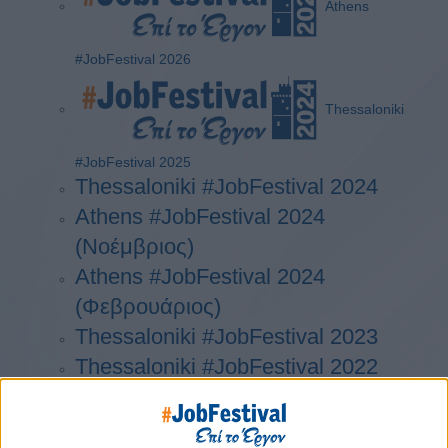
Athens
#JobFestival 2026
Thessaloniki
#JobFestival 2025
Thessaloniki #JobFestival 2024
Athens #JobFestival 2024
(Νοέμβριος)
Athens #JobFestival 2024
(Φεβρουάριος)
Thessaloniki #JobFestival 2023
Thessaloniki #JobFestival 2022
Athens #JobFestival 2022
Thessaloniki #JobFestival 2019