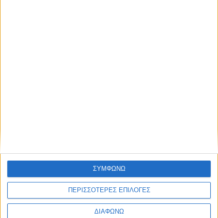
Thessaloniki #JobFestival 2025
Thessaloniki #JobFestival 2024
Athens #JobFestival 2024 (Νοέμβριος)
Athens #JobFestival 2024 (Φεβρουάριος)
Thessaloniki #JobFestival 2023
Thessaloniki #JobFestival 2022
Athens #JobFestival 2022
Thessaloniki #JobFestival 2019 Reborn
Athens #JobFestival 2019
Thessaloniki #JobFestival 2019
Athens #JobFestival 2018
ΣΥΜΦΩΝΩ
Thessaloniki #JobFestival 2018
ΠΕΡΙΣΣΟΤΕΡΕΣ ΕΠΙΛΟΓΕΣ
Athens #JobFestival 2017
ΔΙΑΦΩΝΩ
Τhessaloniki #JobFestival 2017