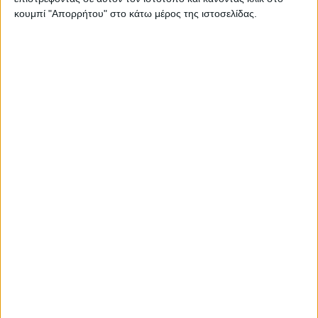
κουμπί "Απορρήτου" στο κάτω μέρος της ιστοσελίδας.
Thessaloniki #JobFestival 2025
Thessaloniki #JobFestival 2024
Athens #JobFestival 2024 (Νοέμβριος)
Athens #JobFestival 2024 (Φεβρουάριος)
Thessaloniki #JobFestival 2023
Thessaloniki #JobFestival 2022
Athens #JobFestival 2022
Thessaloniki #JobFestival 2019 Reborn
Athens #JobFestival 2019
Thessaloniki #JobFestival 2019
Athens #JobFestival 2018
Thessaloniki #JobFestival 2018
Athens #JobFestival 2017
Τhessaloniki #JobFestival 2017