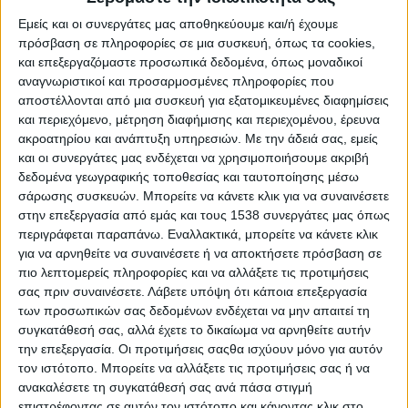
Εμείς και οι συνεργάτες μας αποθηκεύουμε και/ή έχουμε
πρόσβαση σε πληροφορίες σε μια συσκευή, όπως τα cookies,
και επεξεργαζόμαστε προσωπικά δεδομένα, όπως μοναδικοί
αναγνωριστικοί και προσαρμοσμένες πληροφορίες που
αποστέλλονται από μια συσκευή για εξατομικευμένες διαφημίσεις
και περιεχόμενο, μέτρηση διαφήμισης και περιεχομένου, έρευνα
ακροατηρίου και ανάπτυξη υπηρεσιών.
Με την άδειά σας, εμείς
και οι συνεργάτες μας ενδέχεται να χρησιμοποιήσουμε ακριβή
δεδομένα γεωγραφικής τοποθεσίας και ταυτοποίησης μέσω
σάρωσης συσκευών. Μπορείτε να κάνετε κλικ για να συναινέσετε
στην επεξεργασία από εμάς και τους 1538 συνεργάτες μας όπως
Αρχική
περιγράφεται παραπάνω. Εναλλακτικά, μπορείτε να κάνετε κλικ
Το Φεστιβάλ
για να αρνηθείτε να συναινέσετε ή να αποκτήσετε πρόσβαση σε
Διοργανωτής
πιο λεπτομερείς πληροφορίες και να αλλάξετε τις προτιμήσεις
σας πριν συναινέσετε.
Λάβετε υπόψη ότι κάποια επεξεργασία
ΑΘΗΝΑ
των προσωπικών σας δεδομένων ενδέχεται να μην απαιτεί τη
ΘΕΣΣΑΛΟΝΙΚΗ
συγκατάθεσή σας, αλλά έχετε το δικαίωμα να αρνηθείτε αυτήν
E-shop
την επεξεργασία. Οι προτιμήσεις σαςθα ισχύουν μόνο για αυτόν
τον ιστότοπο. Μπορείτε να αλλάξετε τις προτιμήσεις σας ή να
Προηγούμενες Εκδηλώσεις
ανακαλέσετε τη συγκατάθεσή σας ανά πάσα στιγμή
Athens #JobFestival 2026
επιστρέφοντας σε αυτόν τον ιστότοπο και κάνοντας κλικ στο