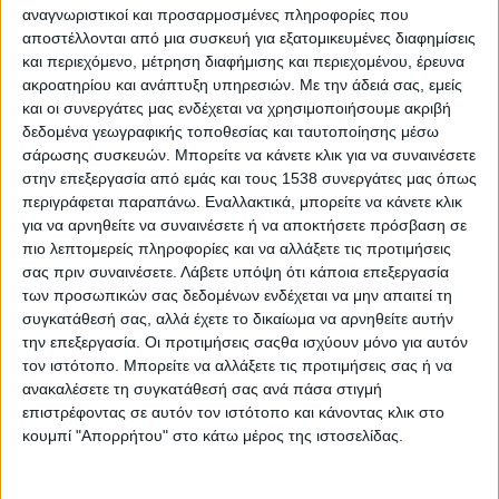
Reborn
αναγνωριστικοί και προσαρμοσμένες πληροφορίες που
αποστέλλονται από μια συσκευή για εξατομικευμένες διαφημίσεις
Athens #JobFestival 2019
και περιεχόμενο, μέτρηση διαφήμισης και περιεχομένου, έρευνα
Thessaloniki #JobFestival 2019
ακροατηρίου και ανάπτυξη υπηρεσιών.
Με την άδειά σας, εμείς
Athens #JobFestival 2018
και οι συνεργάτες μας ενδέχεται να χρησιμοποιήσουμε ακριβή
δεδομένα γεωγραφικής τοποθεσίας και ταυτοποίησης μέσω
Thessaloniki #JobFestival 2018
σάρωσης συσκευών. Μπορείτε να κάνετε κλικ για να συναινέσετε
Athens #JobFestival 2017
στην επεξεργασία από εμάς και τους 1538 συνεργάτες μας όπως
περιγράφεται παραπάνω. Εναλλακτικά, μπορείτε να κάνετε κλικ
Τhessaloniki #JobFestival 2017
για να αρνηθείτε να συναινέσετε ή να αποκτήσετε πρόσβαση σε
Athens #JobFestival 2016
πιο λεπτομερείς πληροφορίες και να αλλάξετε τις προτιμήσεις
σας πριν συναινέσετε.
Λάβετε υπόψη ότι κάποια επεξεργασία
Athens #JobFestival 2015
των προσωπικών σας δεδομένων ενδέχεται να μην απαιτεί τη
Thessaloniki #JobFestival 2014
συγκατάθεσή σας, αλλά έχετε το δικαίωμα να αρνηθείτε αυτήν
Στατιστικά
την επεξεργασία. Οι προτιμήσεις σαςθα ισχύουν μόνο για αυτόν
τον ιστότοπο. Μπορείτε να αλλάξετε τις προτιμήσεις σας ή να
Στατιστικά Athens & Thessaloniki
ανακαλέσετε τη συγκατάθεσή σας ανά πάσα στιγμή
#JobFestivals 2022
επιστρέφοντας σε αυτόν τον ιστότοπο και κάνοντας κλικ στο
κουμπί "Απορρήτου" στο κάτω μέρος της ιστοσελίδας.
Στατιστικά Thessaloniki
#JobFestival 2019 Reborn