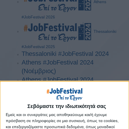
Athens
#JobFestival 2026
Thessaloniki
#JobFestival 2025
Thessaloniki #JobFestival 2024
Athens #JobFestival 2024
(Νοέμβριος)
Athens #JobFestival 2024
(Φεβρουάριος)
Thessaloniki #JobFestival 2023
Thessaloniki #JobFestival 2022
Σεβόμαστε την ιδιωτικότητά σας
Athens #JobFestival 2022
Εμείς και οι συνεργάτες μας αποθηκεύουμε και/ή έχουμε
πρόσβαση σε πληροφορίες σε μια συσκευή, όπως τα cookies,
Thessaloniki #JobFestival 2019
και επεξεργαζόμαστε προσωπικά δεδομένα, όπως μοναδικοί