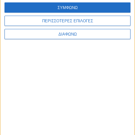
Thessaloniki #JobFestival 2025
ΣΥΜΦΩΝΩ
Thessaloniki #JobFestival 2024
ΠΕΡΙΣΣΟΤΕΡΕΣ ΕΠΙΛΟΓΕΣ
Athens #JobFestival 2024 (Νοέμβριος)
ΔΙΑΦΩΝΩ
Athens #JobFestival 2024 (Φεβρουάριος)
Thessaloniki #JobFestival 2023
Thessaloniki #JobFestival 2022
Athens #JobFestival 2022
Thessaloniki #JobFestival 2019 Reborn
Athens #JobFestival 2019
Thessaloniki #JobFestival 2019
Athens #JobFestival 2018
Thessaloniki #JobFestival 2018
Athens #JobFestival 2017
Τhessaloniki #JobFestival 2017