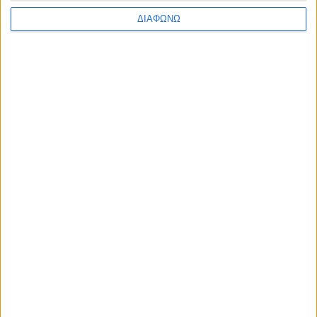
Υπό την Αιγίδα
ΔΙΑΦΩΝΩ
Χορηγοί
Υποστηρικτές