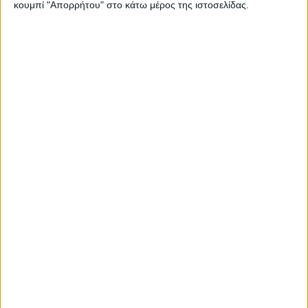
κουμπί "Απορρήτου" στο κάτω μέρος της ιστοσελίδας.
2015
Υλικό
Φωτογραφίες
Παρουσιάσεις
Υλικό
Φωτογραφίες
Παρουσιάσεις
#JobDays
Εκδήλωση ενδιαφέροντος εταιριών
Κλείσε το πακέτο συμμετοχής σου
εδώ!