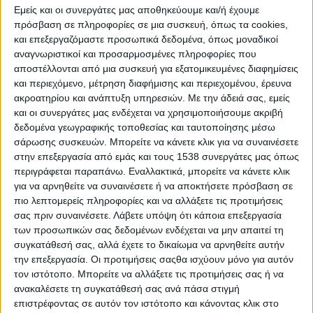
Στατιστικά Athens #JobFestival
Εμείς και οι συνεργάτες μας αποθηκεύουμε και/ή έχουμε
πρόσβαση σε πληροφορίες σε μια συσκευή, όπως τα cookies,
2019
και επεξεργαζόμαστε προσωπικά δεδομένα, όπως μοναδικοί
Στατιστικά Thessaloniki
αναγνωριστικοί και προσαρμοσμένες πληροφορίες που
αποστέλλονται από μια συσκευή για εξατομικευμένες διαφημίσεις
#JobFestival 2019
και περιεχόμενο, μέτρηση διαφήμισης και περιεχομένου, έρευνα
Στατιστικά Athens #JobFestival
ακροατηρίου και ανάπτυξη υπηρεσιών.
Με την άδειά σας, εμείς
και οι συνεργάτες μας ενδέχεται να χρησιμοποιήσουμε ακριβή
2018
δεδομένα γεωγραφικής τοποθεσίας και ταυτοποίησης μέσω
Στατιστικά Thessaloniki
σάρωσης συσκευών. Μπορείτε να κάνετε κλικ για να συναινέσετε
#JobFestival 2018
στην επεξεργασία από εμάς και τους 1538 συνεργάτες μας όπως
περιγράφεται παραπάνω. Εναλλακτικά, μπορείτε να κάνετε κλικ
Στατιστικά Athens #JobFestival
για να αρνηθείτε να συναινέσετε ή να αποκτήσετε πρόσβαση σε
2017
πιο λεπτομερείς πληροφορίες και να αλλάξετε τις προτιμήσεις
σας πριν συναινέσετε.
Λάβετε υπόψη ότι κάποια επεξεργασία
Στατιστικά Thessaloniki
των προσωπικών σας δεδομένων ενδέχεται να μην απαιτεί τη
#JobFestival 2017
συγκατάθεσή σας, αλλά έχετε το δικαίωμα να αρνηθείτε αυτήν
την επεξεργασία. Οι προτιμήσεις σαςθα ισχύουν μόνο για αυτόν
Στατιστικά Athens #JobFestival
τον ιστότοπο. Μπορείτε να αλλάξετε τις προτιμήσεις σας ή να
2016
ανακαλέσετε τη συγκατάθεσή σας ανά πάσα στιγμή
Στατιστικά Athens #JobFestival
επιστρέφοντας σε αυτόν τον ιστότοπο και κάνοντας κλικ στο