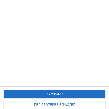
JobfestivalAthens2027
Δες παρακάτω τις
που σε
ενδιαφέρουν και τις θέσεις εργασίας που
προσφέρουν
Συμπλήρωσε τη
και
ανέβασε το βιογραφικό σου
Μόλις ήρθε στο e-mail σου το barcode σου!
Σε περιμένουμε!
ή
Έλα απευθείας στο χώρο της εκδήλωσης
(Θα τηρηθεί σειρά προτεραιότητας)
ΣΥΜΦΩΝΩ
ΠΕΡΙΣΣΟΤΕΡΕΣ ΕΠΙΛΟΓΕΣ