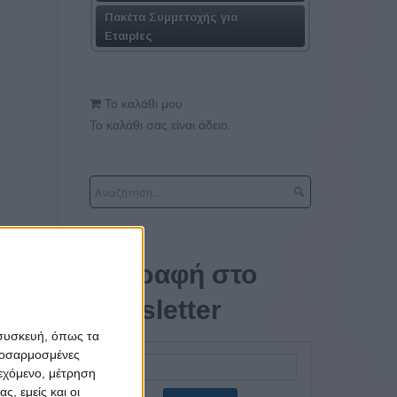
Πακέτα Συμμετοχής για
Εταιρίες
Το καλάθι μου
Το καλάθι σας είναι άδειο.
Εγγραφή στο
newsletter
 συσκευή, όπως τα
προσαρμοσμένες
ιεχόμενο, μέτρηση
ς, εμείς και οι