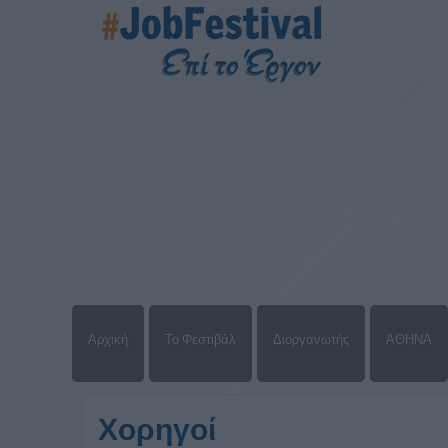
Αρχική
Το Φεστιβάλ
Διοργανωτής
ΑΘΗΝΑ
Χορηγοί