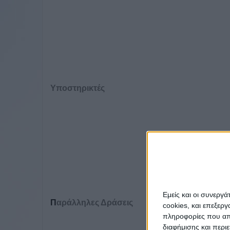
Υποστηρικτές
Εμείς και οι συνεργ
Π
αράλληλες Δράσεις
cookies, και επεξε
πληροφορίες που απο
διαφήμισης και περι