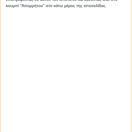
κουμπί "Απορρήτου" στο κάτω μέρος της ιστοσελίδας.
Thessaloniki #JobFestival 2025
Thessaloniki #JobFestival 2024
Athens #JobFestival 2024 (Νοέμβριος)
Athens #JobFestival 2024 (Φεβρουάριος)
Thessaloniki #JobFestival 2023
Thessaloniki #JobFestival 2022
Athens #JobFestival 2022
Thessaloniki #JobFestival 2019 Reborn
Athens #JobFestival 2019
Thessaloniki #JobFestival 2019
Athens #JobFestival 2018
Thessaloniki #JobFestival 2018
Athens #JobFestival 2017
Τhessaloniki #JobFestival 2017