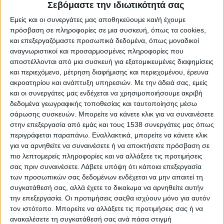
Reborn
Σεβόμαστε την ιδιωτικότητά σας
Athens #JobFestival 2019
Εμείς και οι συνεργάτες μας αποθηκεύουμε και/ή έχουμε
πρόσβαση σε πληροφορίες σε μια συσκευή, όπως τα cookies,
Thessaloniki #JobFestival 2019
και επεξεργαζόμαστε προσωπικά δεδομένα, όπως μοναδικοί
Athens #JobFestival 2018
αναγνωριστικοί και προσαρμοσμένες πληροφορίες που
αποστέλλονται από μια συσκευή για εξατομικευμένες διαφημίσεις
Thessaloniki #JobFestival 2018
και περιεχόμενο, μέτρηση διαφήμισης και περιεχομένου, έρευνα
Athens #JobFestival 2017
ακροατηρίου και ανάπτυξη υπηρεσιών.
Με την άδειά σας, εμείς
Τhessaloniki #JobFestival 2017
και οι συνεργάτες μας ενδέχεται να χρησιμοποιήσουμε ακριβή
δεδομένα γεωγραφικής τοποθεσίας και ταυτοποίησης μέσω
Athens #JobFestival 2016
σάρωσης συσκευών. Μπορείτε να κάνετε κλικ για να συναινέσετε
Athens #JobFestival 2015
στην επεξεργασία από εμάς και τους 1538 συνεργάτες μας όπως
περιγράφεται παραπάνω. Εναλλακτικά, μπορείτε να κάνετε κλικ
Thessaloniki #JobFestival 2014
για να αρνηθείτε να συναινέσετε ή να αποκτήσετε πρόσβαση σε
Στατιστικά
πιο λεπτομερείς πληροφορίες και να αλλάξετε τις προτιμήσεις
σας πριν συναινέσετε.
Λάβετε υπόψη ότι κάποια επεξεργασία
Στατιστικά Athens & Thessaloniki
των προσωπικών σας δεδομένων ενδέχεται να μην απαιτεί τη
#JobFestivals 2022
συγκατάθεσή σας, αλλά έχετε το δικαίωμα να αρνηθείτε αυτήν
την επεξεργασία. Οι προτιμήσεις σαςθα ισχύουν μόνο για αυτόν
Στατιστικά Thessaloniki
τον ιστότοπο. Μπορείτε να αλλάξετε τις προτιμήσεις σας ή να
#JobFestival 2019 Reborn
ανακαλέσετε τη συγκατάθεσή σας ανά πάσα στιγμή