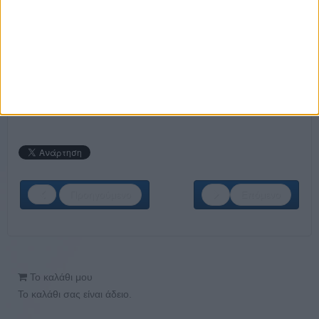
Customer care-front office employee
Customer care-back office employee
Sales back office employee
Call center employee
ΣΤΕΙΛΕ ΤΟ ΒΙΟΓΡΑΦΙΚΟ ΣΟΥ ΕΔΩ
Προηγούμενο
Επόμενο
Το καλάθι μου
Το καλάθι σας είναι άδειο.