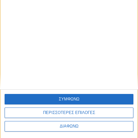
Thessaloniki #JobFestival 2025
Thessaloniki #JobFestival 2024
Athens #JobFestival 2024 (Νοέμβριος)
Athens #JobFestival 2024 (Φεβρουάριος)
Thessaloniki #JobFestival 2023
Thessaloniki #JobFestival 2022
Athens #JobFestival 2022
Thessaloniki #JobFestival 2019 Reborn
Athens #JobFestival 2019
Thessaloniki #JobFestival 2019
ΣΥΜΦΩΝΩ
Athens #JobFestival 2018
ΠΕΡΙΣΣΟΤΕΡΕΣ ΕΠΙΛΟΓΕΣ
Thessaloniki #JobFestival 2018
Athens #JobFestival 2017
ΔΙΑΦΩΝΩ
Τhessaloniki #JobFestival 2017