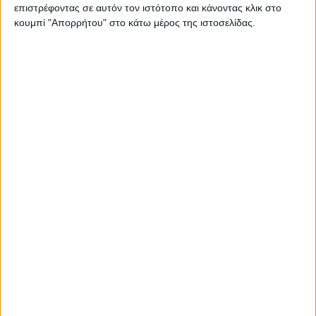
επιστρέφοντας σε αυτόν τον ιστότοπο και κάνοντας κλικ στο
Στατιστικά Athens #JobFestival
κουμπί "Απορρήτου" στο κάτω μέρος της ιστοσελίδας.
2019
Στατιστικά Thessaloniki
#JobFestival 2019
Στατιστικά Athens #JobFestival
2018
Στατιστικά Thessaloniki
#JobFestival 2018
Στατιστικά Athens #JobFestival
2017
Στατιστικά Thessaloniki
#JobFestival 2017
Στατιστικά Athens #JobFestival
2016
Στατιστικά Athens #JobFestival