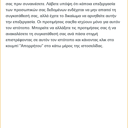
Στατιστικά Athens #JobFestival
σας πριν συναινέσετε.
Λάβετε υπόψη ότι κάποια επεξεργασία
των προσωπικών σας δεδομένων ενδέχεται να μην απαιτεί τη
2019
συγκατάθεσή σας, αλλά έχετε το δικαίωμα να αρνηθείτε αυτήν
Στατιστικά Thessaloniki
την επεξεργασία. Οι προτιμήσεις σαςθα ισχύουν μόνο για αυτόν
τον ιστότοπο. Μπορείτε να αλλάξετε τις προτιμήσεις σας ή να
#JobFestival 2019
ανακαλέσετε τη συγκατάθεσή σας ανά πάσα στιγμή
Στατιστικά Athens #JobFestival
επιστρέφοντας σε αυτόν τον ιστότοπο και κάνοντας κλικ στο
κουμπί "Απορρήτου" στο κάτω μέρος της ιστοσελίδας.
2018
Στατιστικά Thessaloniki
#JobFestival 2018
Στατιστικά Athens #JobFestival
2017
Στατιστικά Thessaloniki
#JobFestival 2017
Στατιστικά Athens #JobFestival
2016
Στατιστικά Athens #JobFestival