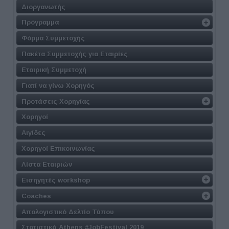
Διοργανωτής
Πρόγραμμα
Φόρμα Συμμετοχής
Πακέτα Συμμετοχής για Εταιρίες
Εταιρική Συμμετοχή
Γιατί να γίνω Χορηγός
Προτάσεις Χορηγίας
Χορηγοί
Αιγίδες
Χορηγοί Επικοινωνίας
Λίστα Εταιριών
Εισηγητές workshop
Coaches
Απολογιστικό Δελτίο Τύπου
Στατιστικά Athens #JobFestival 2019