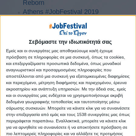
Reborn
Athens #JobFestival 2019
Thessaloniki #JobFestival 2019
Athens #JobFestival 2018
Thessaloniki #JobFestival 2018
Σεβόμαστε την ιδιωτικότητά σας
Athens #JobFestival 2017
Εμείς και οι συνεργάτες μας αποθηκεύουμε και/ή έχουμε
Τhessaloniki #JobFestival 2017
πρόσβαση σε πληροφορίες σε μια συσκευή, όπως τα cookies,
και επεξεργαζόμαστε προσωπικά δεδομένα, όπως μοναδικοί
Athens #JobFestival 2016
αναγνωριστικοί και προσαρμοσμένες πληροφορίες που
Athens #JobFestival 2015
αποστέλλονται από μια συσκευή για εξατομικευμένες διαφημίσεις
και περιεχόμενο, μέτρηση διαφήμισης και περιεχομένου, έρευνα
Thessaloniki #JobFestival 2014
ακροατηρίου και ανάπτυξη υπηρεσιών.
Με την άδειά σας, εμείς
Στατιστικά
και οι συνεργάτες μας ενδέχεται να χρησιμοποιήσουμε ακριβή
δεδομένα γεωγραφικής τοποθεσίας και ταυτοποίησης μέσω
Στατιστικά Athens & Thessaloniki
σάρωσης συσκευών. Μπορείτε να κάνετε κλικ για να συναινέσετε
#JobFestivals 2022
στην επεξεργασία από εμάς και τους 1538 συνεργάτες μας όπως
περιγράφεται παραπάνω. Εναλλακτικά, μπορείτε να κάνετε κλικ
Στατιστικά Thessaloniki
για να αρνηθείτε να συναινέσετε ή να αποκτήσετε πρόσβαση σε
#JobFestival 2019 Reborn
πιο λεπτομερείς πληροφορίες και να αλλάξετε τις προτιμήσεις