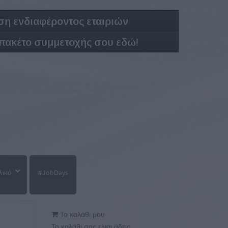
η ενδιαφέροντος εταιριών
 πακέτο συμμετοχής σου εδώ!
λικό
#JobDays
Το καλάθι μου
Το καλάθι σας είναι άδειο.