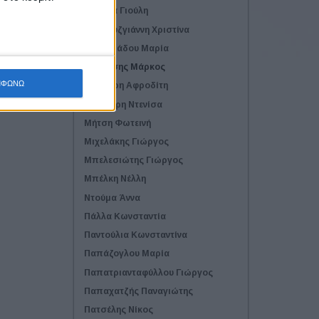
Δελιέζα Γιούλη
Δουκουζγιάννη Χριστίνα
Ζαρωτιάδου Μαρία
Κορβέσης Μάρκος
ΜΦΩΝΩ
Κράβαρη Αφροδίτη
Λαβντάρη Ντενίσα
Μήτση Φωτεινή
Μιχελάκης Γιώργος
Μπελεσιώτης Γιώργος
Μπέλκη Νέλλη
Ντούμα Άννα
Πάλλα Κωνσταντία
Παντούλια Κωνσταντίνα
Παπάζογλου Μαρία
Παπατριανταφύλλου Γιώργος
Παπαχατζής Παναγιώτης
Πατσέλης Νίκος