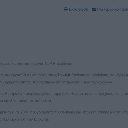
Εκτύπωση
Ηλεκτρονικό ταχ
pass και πιστοποιημένος NLP Practitioner.
ντας εργασθεί σε εταιρείες όπως Hewlett-Packard και Vodafone, και έχει λά
πιχειρηματικότητας, προσωπικών δεξιοτήτων και νέων τεχνολογιών.
ία, Αυστραλία και άλλες χώρες παρακολουθώντας τις πιο σύγχρονες και και
ει υψηλής ποιότητας υπηρεσίες.
 συμμετάσχει σε 200+ προγράμματα προσωπικής και επαγγελματικής ανάπτυξης
 εξέλιξη σε όλη την Ευρώπη.