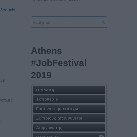
υδρομείο
Athens
#JobFestival
2019
βει
Η Δράση
Τοποθεσία
νοτόμες
Γιατί να συμμετάσχω
Σε ποιους απευθύνεται
,
Διοργανωτής
Πρόγραμμα