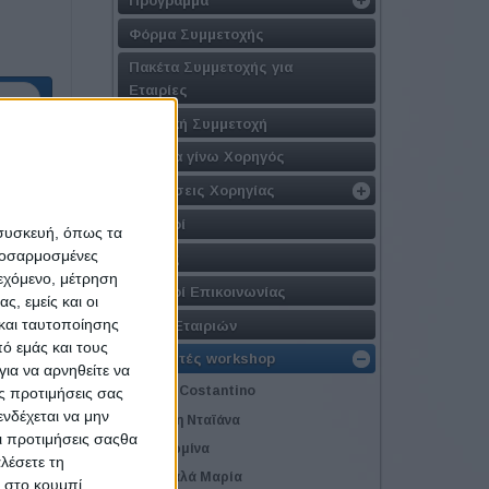
Φόρμα Συμμετοχής
Πακέτα Συμμετοχής για
Εταιρίες
ενο
Εταιρική Συμμετοχή
Γιατί να γίνω Χορηγός
Προτάσεις Χορηγίας
Χορηγοί
 συσκευή, όπως τα
προσαρμοσμένες
Αιγίδες
ιεχόμενο, μέτρηση
Χορηγοί Επικοινωνίας
ς, εμείς και οι
και ταυτοποίησης
Λίστα Εταιριών
ό εμάς και τους
Εισηγητές workshop
ια να αρνηθείτε να
Roselli Costantino
ς προτιμήσεις σας
νδέχεται να μην
Αλεξάκη Νταϊάνα
Οι προτιμήσεις σαςθα
Γάκη Ερμίνα
λέσετε τη
Γεωργαλά Μαρία
κ στο κουμπί