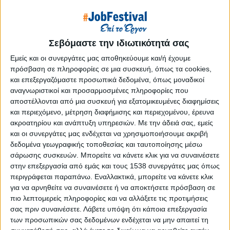
Reborn
Athens #JobFestival 2019
Thessaloniki #JobFestival 2019
Σεβόμαστε την ιδιωτικότητά σας
Athens #JobFestival 2018
Εμείς και οι συνεργάτες μας αποθηκεύουμε και/ή έχουμε
Thessaloniki #JobFestival 2018
πρόσβαση σε πληροφορίες σε μια συσκευή, όπως τα cookies,
Athens #JobFestival 2017
και επεξεργαζόμαστε προσωπικά δεδομένα, όπως μοναδικοί
αναγνωριστικοί και προσαρμοσμένες πληροφορίες που
Τhessaloniki #JobFestival 2017
αποστέλλονται από μια συσκευή για εξατομικευμένες διαφημίσεις
Athens #JobFestival 2016
και περιεχόμενο, μέτρηση διαφήμισης και περιεχομένου, έρευνα
ακροατηρίου και ανάπτυξη υπηρεσιών.
Με την άδειά σας, εμείς
Athens #JobFestival 2015
και οι συνεργάτες μας ενδέχεται να χρησιμοποιήσουμε ακριβή
Thessaloniki #JobFestival 2014
δεδομένα γεωγραφικής τοποθεσίας και ταυτοποίησης μέσω
σάρωσης συσκευών. Μπορείτε να κάνετε κλικ για να συναινέσετε
Στατιστικά
στην επεξεργασία από εμάς και τους 1538 συνεργάτες μας όπως
Στατιστικά Athens & Thessaloniki
περιγράφεται παραπάνω. Εναλλακτικά, μπορείτε να κάνετε κλικ
για να αρνηθείτε να συναινέσετε ή να αποκτήσετε πρόσβαση σε
#JobFestivals 2022
πιο λεπτομερείς πληροφορίες και να αλλάξετε τις προτιμήσεις
Στατιστικά Thessaloniki
σας πριν συναινέσετε.
Λάβετε υπόψη ότι κάποια επεξεργασία
των προσωπικών σας δεδομένων ενδέχεται να μην απαιτεί τη
#JobFestival 2019 Reborn