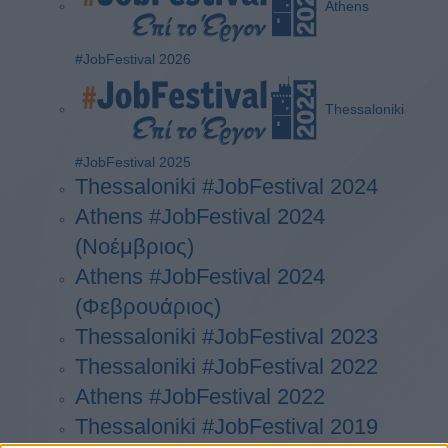
Athens
#JobFestival 2026
Thessaloniki
#JobFestival 2025
Thessaloniki #JobFestival 2024
Athens #JobFestival 2024
(Νοέμβριος)
Athens #JobFestival 2024
(Φεβρουάριος)
Thessaloniki #JobFestival 2023
Thessaloniki #JobFestival 2022
Athens #JobFestival 2022
Thessaloniki #JobFestival 2019