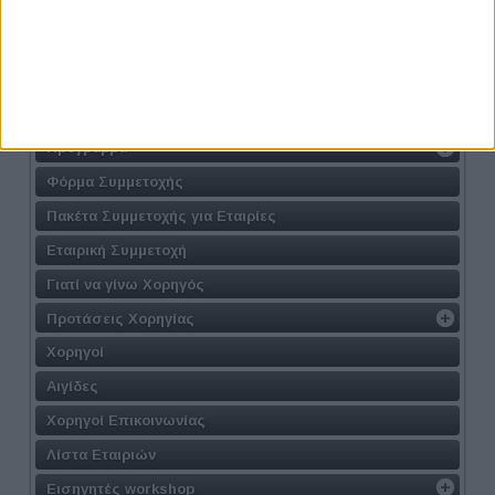
Τοποθεσία
Γιατί να συμμετάσχω
Σε ποιους απευθύνεται
Διοργανωτής
Πρόγραμμα
Φόρμα Συμμετοχής
Πακέτα Συμμετοχής για Εταιρίες
Εταιρική Συμμετοχή
Γιατί να γίνω Χορηγός
Προτάσεις Χορηγίας
Χορηγοί
Αιγίδες
Χορηγοί Επικοινωνίας
Λίστα Εταιριών
Εισηγητές workshop