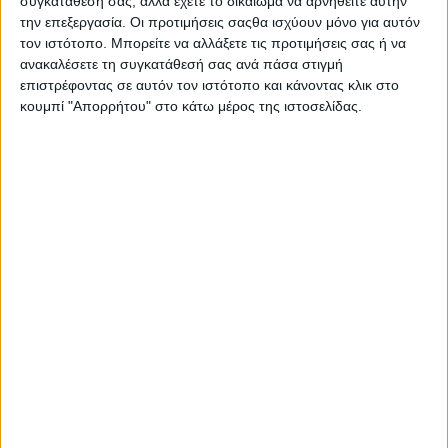
συγκατάθεσή σας, αλλά έχετε το δικαίωμα να αρνηθείτε αυτήν
Στατιστικά Athens #JobFestival
την επεξεργασία. Οι προτιμήσεις σαςθα ισχύουν μόνο για αυτόν
2019
τον ιστότοπο. Μπορείτε να αλλάξετε τις προτιμήσεις σας ή να
ανακαλέσετε τη συγκατάθεσή σας ανά πάσα στιγμή
Στατιστικά Thessaloniki
επιστρέφοντας σε αυτόν τον ιστότοπο και κάνοντας κλικ στο
#JobFestival 2019
κουμπί "Απορρήτου" στο κάτω μέρος της ιστοσελίδας.
Στατιστικά Athens #JobFestival
2018
Στατιστικά Thessaloniki
#JobFestival 2018
Στατιστικά Athens #JobFestival
2017
Στατιστικά Thessaloniki
#JobFestival 2017
Στατιστικά Athens #JobFestival
2016
Στατιστικά Athens #JobFestival