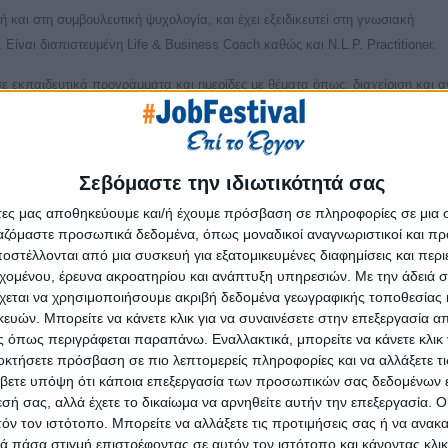
ή και στη συμβουλευτική ψυχολογία, και έχει εξειδικευτεί στη γνωσιακή
 Είναι διαπιστευμένη Life & Business Coach καθώς και N.L.P. Practitioner.
σε εκπαιδευτικά προγράμματα και ημερίδες με θέματα όπως: διαχείριση και 
ωπικών δεξιοτήτων (Soft Skills), coaching & διαχείριση αλλαγής στο εργα
nding, Leadership & communication skills.
την υποστήριξη, την εκπαίδευση και τη δικτύωση για ταλαντούχες μητέρες π
Σεβόμαστε την ιδιωτικότητά σας
έψουν στο εργασιακό περιβάλλον.
άτες μας αποθηκεύουμε και/ή έχουμε πρόσβαση σε πληροφορίες σε μια
ργαζόμαστε προσωπικά δεδομένα, όπως μοναδικοί αναγνωριστικοί και 
στέλλονται από μια συσκευή για εξατομικευμένες διαφημίσεις και περ
εχομένου, έρευνα ακροατηρίου και ανάπτυξη υπηρεσιών.
Με την άδειά σα
χεται να χρησιμοποιήσουμε ακριβή δεδομένα γεωγραφικής τοποθεσίας 
ών. Μπορείτε να κάνετε κλικ για να συναινέσετε στην επεξεργασία απ
Επόμ
 όπως περιγράφεται παραπάνω. Εναλλακτικά, μπορείτε να κάνετε κλικ γ
οκτήσετε πρόσβαση σε πιο λεπτομερείς πληροφορίες και να αλλάξετε τι
βετε υπόψη ότι κάποια επεξεργασία των προσωπικών σας δεδομένων ε
εσή σας, αλλά έχετε το δικαίωμα να αρνηθείτε αυτήν την επεξεργασία. 
τόν τον ιστότοπο. Μπορείτε να αλλάξετε τις προτιμήσεις σας ή να ανακα
 πάσα στιγμή επιστρέφοντας σε αυτόν τον ιστότοπο και κάνοντας κλι