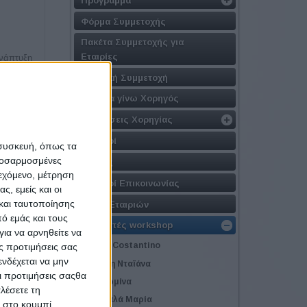
Φόρμα Συμμετοχής
Πακέτα Συμμετοχής για
Εταιρίες
ανάπτυξη
σιακό
Εταιρική Συμμετοχή
Γιατί να γίνω Χορηγός
Προτάσεις Χορηγίας
ου έχουν
Χορηγοί
 συσκευή, όπως τα
προσαρμοσμένες
Αιγίδες
ιεχόμενο, μέτρηση
Χορηγοί Επικοινωνίας
ς, εμείς και οι
και ταυτοποίησης
Λίστα Εταιριών
ό εμάς και τους
ενο
Εισηγητές workshop
ια να αρνηθείτε να
Roselli Costantino
ς προτιμήσεις σας
νδέχεται να μην
Αλεξάκη Νταϊάνα
Οι προτιμήσεις σαςθα
Γάκη Ερμίνα
λέσετε τη
Γεωργαλά Μαρία
κ στο κουμπί