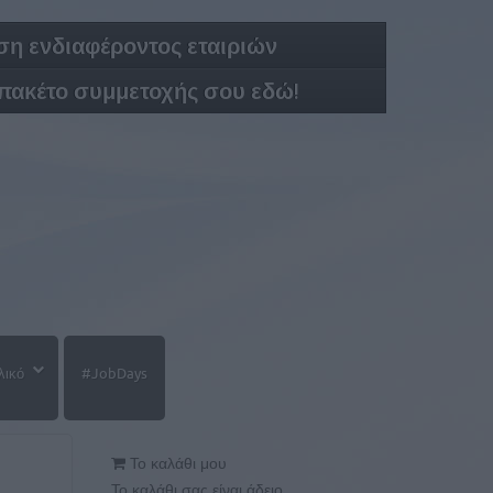
η ενδιαφέροντος εταιριών
 πακέτο συμμετοχής σου εδώ!
λικό
#JobDays
Το καλάθι μου
Το καλάθι σας είναι άδειο.