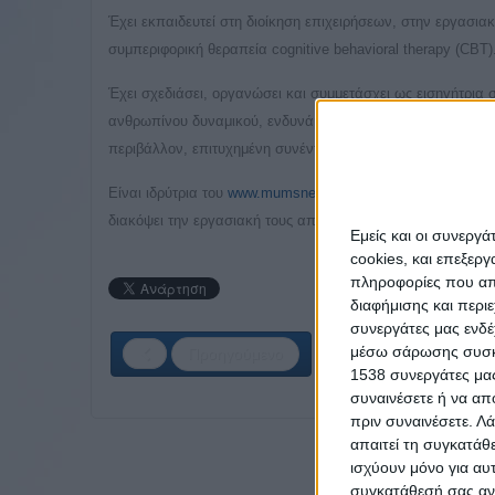
Έχει εκπαιδευτεί στη διοίκηση επιχειρήσεων, στην εργασιακ
συμπεριφορική θεραπεία cognitive behavioral therapy (CBT).
Έχει σχεδιάσει, οργανώσει και συμμετάσχει ως εισηγήτρια 
ανθρωπίνου δυναμικού, ενδυνάμωση ομάδας, ανάπτυξη προσ
περιβάλλον, επιτυχημένη συνέντευξη εργασίας, personal bra
Είναι ιδρύτρια του
www.mumsnetworking.gr
που στόχο έχει 
διακόψει την εργασιακή τους απασχόληση, ώστε να επιστρ
Εμείς και οι συνεργ
cookies, και επεξε
πληροφορίες που απο
διαφήμισης και περι
συνεργάτες μας ενδέ
μέσω σάρωσης συσκευ
Προηγούμενο
1538 συνεργάτες μας
συναινέσετε ή να απ
πριν συναινέσετε.
Λά
απαιτεί τη συγκατάθ
ισχύουν μόνο για αυ
συγκατάθεσή σας ανά