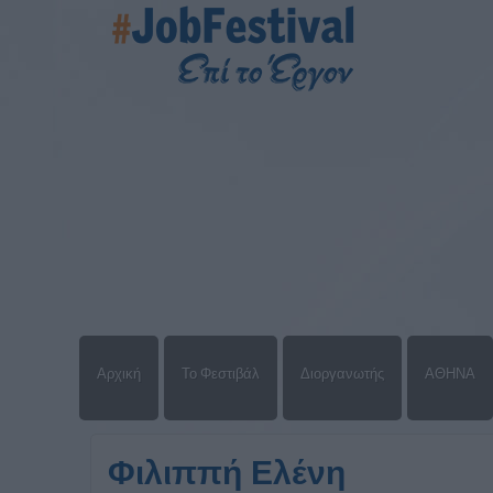
Αρχική
Το Φεστιβάλ
Διοργανωτής
ΑΘΗΝΑ
Φιλιππή Ελένη