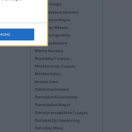
Δελιέζα Γιούλη
Δουκουζγιάννη Χριστίνα
Ζαρωτιάδου Μαρία
Κορβέσης Μάρκος
ΜΦΩΝΩ
Κράβαρη Αφροδίτη
Λαβντάρη Ντενίσα
Μήτση Φωτεινή
Μιχελάκης Γιώργος
Μπελεσιώτης Γιώργος
Μπέλκη Νέλλη
Ντούμα Άννα
Πάλλα Κωνσταντία
Παντούλια Κωνσταντίνα
Παπάζογλου Μαρία
Παπατριανταφύλλου Γιώργος
Παπαχατζής Παναγιώτης
Πατσέλης Νίκος