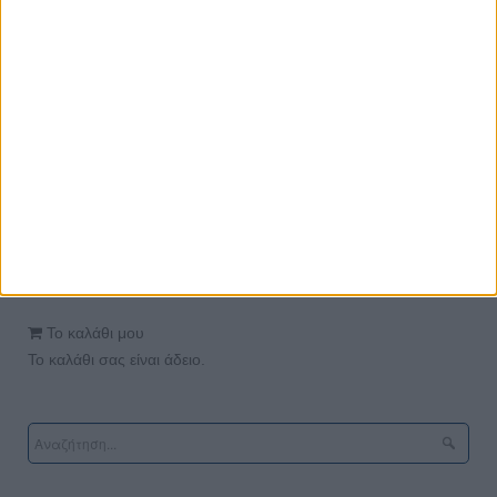
συμμετοχή σας ερχόμενοι 15 λεπτά νωρίτερα στον χώρο
διεξαγωγής με το barcode που θα έχει σταλεί στο e-mail σας.
Για τη συμμετοχή σας δεν απαιτείται καμία χρέωση.
Παρέχονται βεβαιώσεις παρακολούθησης.
Το καλάθι μου
Το καλάθι σας είναι άδειο.