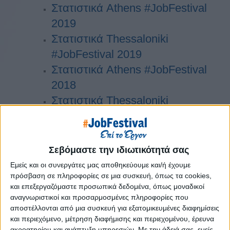
Στατιστικά Athens #JobFestival
2019
Στατιστικά Thessaloniki
#JobFestival 2019
Στατιστικά Athens #JobFestival
2018
Στατιστικά Thessaloniki
#JobFestival 2018
Στατιστικά Athens #JobFestival
2017
Σεβόμαστε την ιδιωτικότητά σας
Στατιστικά Thessaloniki
Εμείς και οι συνεργάτες μας αποθηκεύουμε και/ή έχουμε
#JobFestival 2017
πρόσβαση σε πληροφορίες σε μια συσκευή, όπως τα cookies,
και επεξεργαζόμαστε προσωπικά δεδομένα, όπως μοναδικοί
Στατιστικά Athens #JobFestival
αναγνωριστικοί και προσαρμοσμένες πληροφορίες που
2016
αποστέλλονται από μια συσκευή για εξατομικευμένες διαφημίσεις
και περιεχόμενο, μέτρηση διαφήμισης και περιεχομένου, έρευνα
Στατιστικά Athens #JobFestival
ακροατηρίου και ανάπτυξη υπηρεσιών.
Με την άδειά σας, εμείς