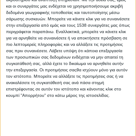
2015
και οι συνεργάτες μας ενδέχεται να χρησιμοποιήσουμε ακριβή
δεδομένα γεωγραφικής τοποθεσίας και ταυτοποίησης μέσω
Υλικό
σάρωσης συσκευών. Μπορείτε να κάνετε κλικ για να συναινέσετε
στην επεξεργασία από εμάς και τους 1538 συνεργάτες μας όπως
Φωτογραφίες
περιγράφεται παραπάνω. Εναλλακτικά, μπορείτε να κάνετε κλικ
Παρουσιάσεις
για να αρνηθείτε να συναινέσετε ή να αποκτήσετε πρόσβαση σε
πιο λεπτομερείς πληροφορίες και να αλλάξετε τις προτιμήσεις
Υλικό
σας πριν συναινέσετε.
Λάβετε υπόψη ότι κάποια επεξεργασία
των προσωπικών σας δεδομένων ενδέχεται να μην απαιτεί τη
Φωτογραφίες
συγκατάθεσή σας, αλλά έχετε το δικαίωμα να αρνηθείτε αυτήν
Παρουσιάσεις
την επεξεργασία. Οι προτιμήσεις σαςθα ισχύουν μόνο για αυτόν
τον ιστότοπο. Μπορείτε να αλλάξετε τις προτιμήσεις σας ή να
#JobDays
ανακαλέσετε τη συγκατάθεσή σας ανά πάσα στιγμή
επιστρέφοντας σε αυτόν τον ιστότοπο και κάνοντας κλικ στο
κουμπί "Απορρήτου" στο κάτω μέρος της ιστοσελίδας.
Εκδήλωση ενδιαφέροντος εταιριών
Κλείσε το πακέτο συμμετοχής σου
εδώ!