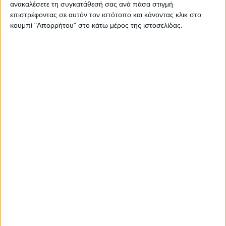
ανακαλέσετε τη συγκατάθεσή σας ανά πάσα στιγμή
Στατιστικά Athens #JobFestival
επιστρέφοντας σε αυτόν τον ιστότοπο και κάνοντας κλικ στο
2019
κουμπί "Απορρήτου" στο κάτω μέρος της ιστοσελίδας.
Στατιστικά Thessaloniki
#JobFestival 2019
Στατιστικά Athens #JobFestival
2018
Στατιστικά Thessaloniki
#JobFestival 2018
Στατιστικά Athens #JobFestival
2017
Στατιστικά Thessaloniki
#JobFestival 2017
Στατιστικά Athens #JobFestival
2016
Στατιστικά Athens #JobFestival