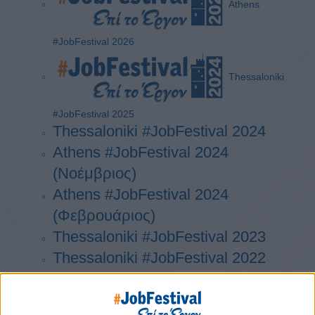
Athens
#JobFestival 2026
Thessaloniki
#JobFestival 2025
Thessaloniki #JobFestival 2024
Athens #JobFestival 2024
(Νοέμβριος)
Athens #JobFestival 2024
(Φεβρουάριος)
Thessaloniki #JobFestival 2023
Thessaloniki #JobFestival 2022
Athens #JobFestival 2022
Thessaloniki #JobFestival 2019