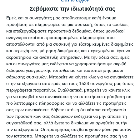
Reborn
Σεβόμαστε την ιδιωτικότητά σας
Athens #JobFestival 2019
Εμείς και οι συνεργάτες μας αποθηκεύουμε και/ή έχουμε
Thessaloniki #JobFestival 2019
πρόσβαση σε πληροφορίες σε μια συσκευή, όπως τα cookies,
Athens #JobFestival 2018
και επεξεργαζόμαστε προσωπικά δεδομένα, όπως μοναδικοί
αναγνωριστικοί και προσαρμοσμένες πληροφορίες που
Thessaloniki #JobFestival 2018
αποστέλλονται από μια συσκευή για εξατομικευμένες διαφημίσεις
Athens #JobFestival 2017
και περιεχόμενο, μέτρηση διαφήμισης και περιεχομένου, έρευνα
ακροατηρίου και ανάπτυξη υπηρεσιών.
Με την άδειά σας, εμείς
Τhessaloniki #JobFestival 2017
και οι συνεργάτες μας ενδέχεται να χρησιμοποιήσουμε ακριβή
Athens #JobFestival 2016
δεδομένα γεωγραφικής τοποθεσίας και ταυτοποίησης μέσω
Athens #JobFestival 2015
σάρωσης συσκευών. Μπορείτε να κάνετε κλικ για να συναινέσετε
στην επεξεργασία από εμάς και τους 1538 συνεργάτες μας όπως
Thessaloniki #JobFestival 2014
περιγράφεται παραπάνω. Εναλλακτικά, μπορείτε να κάνετε κλικ
Στατιστικά
για να αρνηθείτε να συναινέσετε ή να αποκτήσετε πρόσβαση σε
πιο λεπτομερείς πληροφορίες και να αλλάξετε τις προτιμήσεις
Στατιστικά Athens & Thessaloniki
σας πριν συναινέσετε.
Λάβετε υπόψη ότι κάποια επεξεργασία
#JobFestivals 2022
των προσωπικών σας δεδομένων ενδέχεται να μην απαιτεί τη
συγκατάθεσή σας, αλλά έχετε το δικαίωμα να αρνηθείτε αυτήν
Στατιστικά Thessaloniki
την επεξεργασία. Οι προτιμήσεις σαςθα ισχύουν μόνο για αυτόν
#JobFestival 2019 Reborn
τον ιστότοπο. Μπορείτε να αλλάξετε τις προτιμήσεις σας ή να