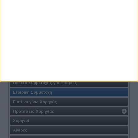
Athens #JobFestival 2019
Η Δράση
Τοποθεσία
Γιατί να συμμετάσχω
Σε ποιους απευθύνεται
Διοργανωτής
Πρόγραμμα
Φόρμα Συμμετοχής
Πακέτα Συμμετοχής για Εταιρίες
Εταιρική Συμμετοχή
Γιατί να γίνω Χορηγός
Προτάσεις Χορηγίας
Χορηγοί
Αιγίδες