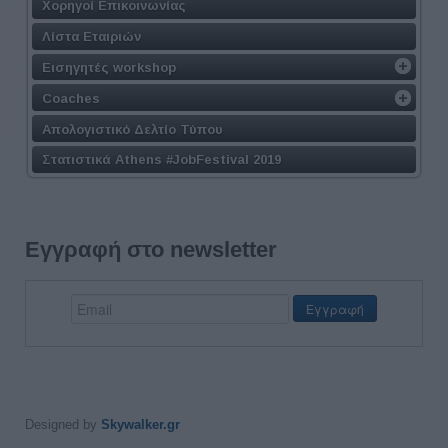
Χορηγοί Επικοινωνίας
Λίστα Εταιριών
Εισηγητές workshop
Coaches
Απολογιστικό Δελτίο Τύπου
Στατιστικά Athens #JobFestival 2019
Εγγραφή στο newsletter
Designed by
Skywalker.gr