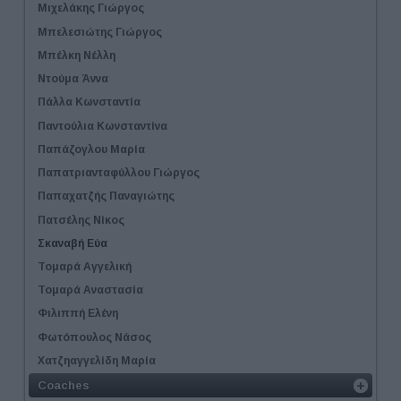
Μιχελάκης Γιώργος
Μπελεσιώτης Γιώργος
Μπέλκη Νέλλη
Ντούμα Άννα
Πάλλα Κωνσταντία
Παντούλια Κωνσταντίνα
Παπάζογλου Μαρία
Παπατριανταφύλλου Γιώργος
Παπαχατζής Παναγιώτης
Πατσέλης Νίκος
Σκαναβή Εύα
Τομαρά Αγγελική
Τομαρά Αναστασία
Φιλιππή Ελένη
Φωτόπουλος Νάσος
Χατζηαγγελίδη Μαρία
Coaches