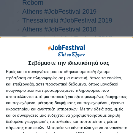
Reborn
Athens #JobFestival 2019
Thessaloniki #JobFestival 2019
Athens #JobFestival 2018
Thessaloniki #JobFestival 2018
Athens #JobFestival 2017
Τhessaloniki #JobFestival 2017
Σεβόμαστε την ιδιωτικότητά σας
Athens #JobFestival 2016
Εμείς και οι συνεργάτες μας αποθηκεύουμε και/ή έχουμε
Athens #JobFestival 2015
πρόσβαση σε πληροφορίες σε μια συσκευή, όπως τα cookies,
Thessaloniki #JobFestival 2014
και επεξεργαζόμαστε προσωπικά δεδομένα, όπως μοναδικοί
Στατιστικά
αναγνωριστικοί και προσαρμοσμένες πληροφορίες που
αποστέλλονται από μια συσκευή για εξατομικευμένες διαφημίσεις
Στατιστικά Athens & Thessaloniki
και περιεχόμενο, μέτρηση διαφήμισης και περιεχομένου, έρευνα
ακροατηρίου και ανάπτυξη υπηρεσιών.
Με την άδειά σας, εμείς
#JobFestivals 2022
και οι συνεργάτες μας ενδέχεται να χρησιμοποιήσουμε ακριβή
Στατιστικά Thessaloniki
δεδομένα γεωγραφικής τοποθεσίας και ταυτοποίησης μέσω
#JobFestival 2019 Reborn
σάρωσης συσκευών. Μπορείτε να κάνετε κλικ για να συναινέσετε