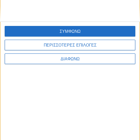
Υλικό
Φωτογραφίες
Παρουσιάσεις
ΣΥΜΦΩΝΩ
Υλικό
ΠΕΡΙΣΣΟΤΕΡΕΣ ΕΠΙΛΟΓΕΣ
Φωτογραφίες
ΔΙΑΦΩΝΩ
Παρουσιάσεις
#JobDays
Σκαναβή Εύα
Εκτύπωση
Ηλεκτρονικό ταχυδρομείο
Δημοσιεύθηκε :
Τετάρτη, 26
Ιούνιος 2019 09:46