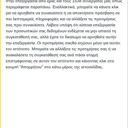
στην επεξεργασία από εμάς και τους 1538 συνεργάτες μας όπως
Στατιστικά Athens #JobFestival
περιγράφεται παραπάνω. Εναλλακτικά, μπορείτε να κάνετε κλικ
2019
για να αρνηθείτε να συναινέσετε ή να αποκτήσετε πρόσβαση σε
πιο λεπτομερείς πληροφορίες και να αλλάξετε τις προτιμήσεις
Στατιστικά Thessaloniki
σας πριν συναινέσετε.
Λάβετε υπόψη ότι κάποια επεξεργασία
#JobFestival 2019
των προσωπικών σας δεδομένων ενδέχεται να μην απαιτεί τη
συγκατάθεσή σας, αλλά έχετε το δικαίωμα να αρνηθείτε αυτήν
Στατιστικά Athens #JobFestival
την επεξεργασία. Οι προτιμήσεις σαςθα ισχύουν μόνο για αυτόν
2018
τον ιστότοπο. Μπορείτε να αλλάξετε τις προτιμήσεις σας ή να
Στατιστικά Thessaloniki
ανακαλέσετε τη συγκατάθεσή σας ανά πάσα στιγμή
επιστρέφοντας σε αυτόν τον ιστότοπο και κάνοντας κλικ στο
#JobFestival 2018
κουμπί "Απορρήτου" στο κάτω μέρος της ιστοσελίδας.
Στατιστικά Athens #JobFestival
2017
Στατιστικά Thessaloniki
#JobFestival 2017
Στατιστικά Athens #JobFestival
2016
Στατιστικά Athens #JobFestival