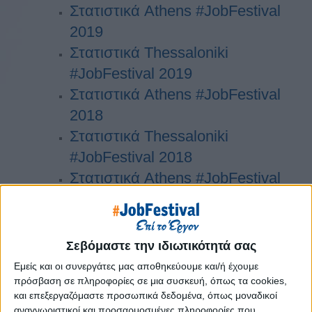
Στατιστικά Athens #JobFestival
2019
Στατιστικά Thessaloniki
#JobFestival 2019
Στατιστικά Athens #JobFestival
2018
Στατιστικά Thessaloniki
#JobFestival 2018
Στατιστικά Athens #JobFestival
2017
Στατιστικά Thessaloniki
#JobFestival 2017
Σεβόμαστε την ιδιωτικότητά σας
Στατιστικά Athens #JobFestival
Εμείς και οι συνεργάτες μας αποθηκεύουμε και/ή έχουμε
2016
πρόσβαση σε πληροφορίες σε μια συσκευή, όπως τα cookies,
και επεξεργαζόμαστε προσωπικά δεδομένα, όπως μοναδικοί
Στατιστικά Athens #JobFestival
αναγνωριστικοί και προσαρμοσμένες πληροφορίες που