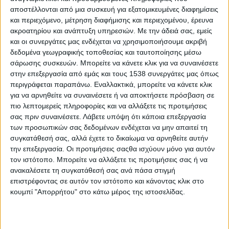
2015
αποστέλλονται από μια συσκευή για εξατομικευμένες διαφημίσεις
και περιεχόμενο, μέτρηση διαφήμισης και περιεχομένου, έρευνα
Υλικό
ακροατηρίου και ανάπτυξη υπηρεσιών.
Με την άδειά σας, εμείς
και οι συνεργάτες μας ενδέχεται να χρησιμοποιήσουμε ακριβή
Φωτογραφίες
δεδομένα γεωγραφικής τοποθεσίας και ταυτοποίησης μέσω
Παρουσιάσεις
σάρωσης συσκευών. Μπορείτε να κάνετε κλικ για να συναινέσετε
στην επεξεργασία από εμάς και τους 1538 συνεργάτες μας όπως
Υλικό
περιγράφεται παραπάνω. Εναλλακτικά, μπορείτε να κάνετε κλικ
για να αρνηθείτε να συναινέσετε ή να αποκτήσετε πρόσβαση σε
Φωτογραφίες
πιο λεπτομερείς πληροφορίες και να αλλάξετε τις προτιμήσεις
Παρουσιάσεις
σας πριν συναινέσετε.
Λάβετε υπόψη ότι κάποια επεξεργασία
των προσωπικών σας δεδομένων ενδέχεται να μην απαιτεί τη
#JobDays
συγκατάθεσή σας, αλλά έχετε το δικαίωμα να αρνηθείτε αυτήν
την επεξεργασία. Οι προτιμήσεις σαςθα ισχύουν μόνο για αυτόν
τον ιστότοπο. Μπορείτε να αλλάξετε τις προτιμήσεις σας ή να
ανακαλέσετε τη συγκατάθεσή σας ανά πάσα στιγμή
επιστρέφοντας σε αυτόν τον ιστότοπο και κάνοντας κλικ στο
Εκδήλωση ενδιαφέροντος εταιριών
κουμπί "Απορρήτου" στο κάτω μέρος της ιστοσελίδας.
Κλείσε το πακέτο συμμετοχής σου
εδώ!