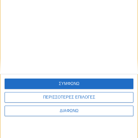
Λεπτομέρειες προϊόντος
Premium συμμετοχή για διεξαγωγή
συνεντεύξεων στην Αθήνα
Κόστος: 500 € + ΦΠΑ | Early bird: Έως 31/8 έκπτωση 10%
ΣΥΜΦΩΝΩ
Βασική τιμή με ΦΠΑ:
620,00 €
Τιμή πώλησης:
558,00 €
ΠΕΡΙΣΣΟΤΕΡΕΣ ΕΠΙΛΟΓΕΣ
Έκπτωση:
-62,00 €
Τιμή / Κιλά :
ΔΙΑΦΩΝΩ
Λεπτομέρειες προϊόντος