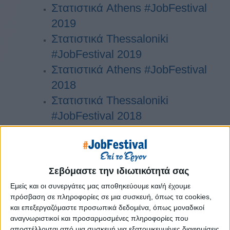
Στατιστικά Athens #JobFestival
2019
Στατιστικά Thessaloniki
#JobFestival 2019
Στατιστικά Athens #JobFestival
2018
Στατιστικά Thessaloniki
#JobFestival 2018
Στατιστικά Athens #JobFestival
2017
Στατιστικά Thessaloniki
Σεβόμαστε την ιδιωτικότητά σας
#JobFestival 2017
Εμείς και οι συνεργάτες μας αποθηκεύουμε και/ή έχουμε
Στατιστικά Athens #JobFestival
πρόσβαση σε πληροφορίες σε μια συσκευή, όπως τα cookies,
2016
και επεξεργαζόμαστε προσωπικά δεδομένα, όπως μοναδικοί
αναγνωριστικοί και προσαρμοσμένες πληροφορίες που
Στατιστικά Athens #JobFestival
αποστέλλονται από μια συσκευή για εξατομικευμένες διαφημίσεις