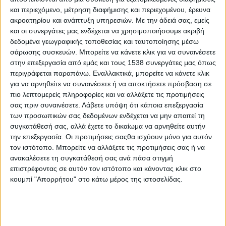
2015
και περιεχόμενο, μέτρηση διαφήμισης και περιεχομένου, έρευνα
ακροατηρίου και ανάπτυξη υπηρεσιών.
Με την άδειά σας, εμείς
Υλικό
και οι συνεργάτες μας ενδέχεται να χρησιμοποιήσουμε ακριβή
δεδομένα γεωγραφικής τοποθεσίας και ταυτοποίησης μέσω
Φωτογραφίες
σάρωσης συσκευών. Μπορείτε να κάνετε κλικ για να συναινέσετε
Παρουσιάσεις
στην επεξεργασία από εμάς και τους 1538 συνεργάτες μας όπως
περιγράφεται παραπάνω. Εναλλακτικά, μπορείτε να κάνετε κλικ
Υλικό
για να αρνηθείτε να συναινέσετε ή να αποκτήσετε πρόσβαση σε
πιο λεπτομερείς πληροφορίες και να αλλάξετε τις προτιμήσεις
Φωτογραφίες
σας πριν συναινέσετε.
Λάβετε υπόψη ότι κάποια επεξεργασία
Παρουσιάσεις
των προσωπικών σας δεδομένων ενδέχεται να μην απαιτεί τη
συγκατάθεσή σας, αλλά έχετε το δικαίωμα να αρνηθείτε αυτήν
#JobDays
την επεξεργασία. Οι προτιμήσεις σαςθα ισχύουν μόνο για αυτόν
τον ιστότοπο. Μπορείτε να αλλάξετε τις προτιμήσεις σας ή να
ανακαλέσετε τη συγκατάθεσή σας ανά πάσα στιγμή
επιστρέφοντας σε αυτόν τον ιστότοπο και κάνοντας κλικ στο
κουμπί "Απορρήτου" στο κάτω μέρος της ιστοσελίδας.
Εκδήλωση ενδιαφέροντος εταιριών
Κλείσε το πακέτο συμμετοχής σου
εδώ!