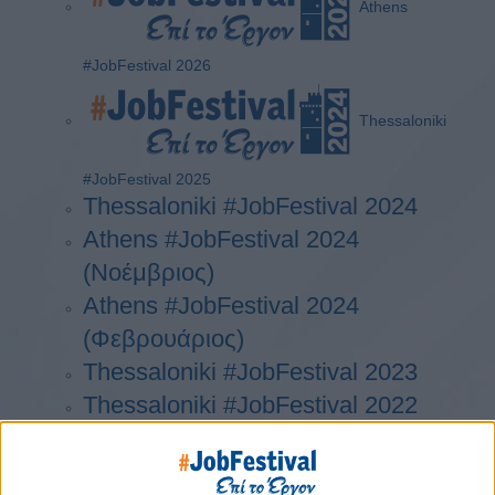
Athens
#JobFestival 2026
Thessaloniki
#JobFestival 2025
Thessaloniki #JobFestival 2024
Athens #JobFestival 2024
(Νοέμβριος)
Athens #JobFestival 2024
(Φεβρουάριος)
Thessaloniki #JobFestival 2023
Thessaloniki #JobFestival 2022
Athens #JobFestival 2022
Thessaloniki #JobFestival 2019