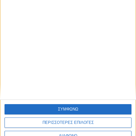
Thessaloniki #JobFestival 2025
Thessaloniki #JobFestival 2024
Athens #JobFestival 2024 (Νοέμβριος)
Athens #JobFestival 2024 (Φεβρουάριος)
Thessaloniki #JobFestival 2023
Thessaloniki #JobFestival 2022
Athens #JobFestival 2022
Thessaloniki #JobFestival 2019 Reborn
Athens #JobFestival 2019
Thessaloniki #JobFestival 2019
Athens #JobFestival 2018
ΣΥΜΦΩΝΩ
Thessaloniki #JobFestival 2018
ΠΕΡΙΣΣΟΤΕΡΕΣ ΕΠΙΛΟΓΕΣ
Athens #JobFestival 2017
Τhessaloniki #JobFestival 2017
ΔΙΑΦΩΝΩ