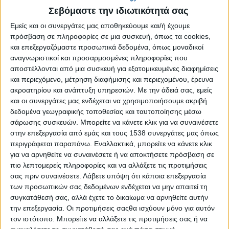
Reborn
Σεβόμαστε την ιδιωτικότητά σας
Athens #JobFestival 2019
Εμείς και οι συνεργάτες μας αποθηκεύουμε και/ή έχουμε
Thessaloniki #JobFestival 2019
πρόσβαση σε πληροφορίες σε μια συσκευή, όπως τα cookies,
και επεξεργαζόμαστε προσωπικά δεδομένα, όπως μοναδικοί
Athens #JobFestival 2018
αναγνωριστικοί και προσαρμοσμένες πληροφορίες που
Thessaloniki #JobFestival 2018
αποστέλλονται από μια συσκευή για εξατομικευμένες διαφημίσεις
Athens #JobFestival 2017
και περιεχόμενο, μέτρηση διαφήμισης και περιεχομένου, έρευνα
ακροατηρίου και ανάπτυξη υπηρεσιών.
Με την άδειά σας, εμείς
Τhessaloniki #JobFestival 2017
και οι συνεργάτες μας ενδέχεται να χρησιμοποιήσουμε ακριβή
Athens #JobFestival 2016
δεδομένα γεωγραφικής τοποθεσίας και ταυτοποίησης μέσω
σάρωσης συσκευών. Μπορείτε να κάνετε κλικ για να συναινέσετε
Athens #JobFestival 2015
στην επεξεργασία από εμάς και τους 1538 συνεργάτες μας όπως
Thessaloniki #JobFestival 2014
περιγράφεται παραπάνω. Εναλλακτικά, μπορείτε να κάνετε κλικ
για να αρνηθείτε να συναινέσετε ή να αποκτήσετε πρόσβαση σε
Στατιστικά
πιο λεπτομερείς πληροφορίες και να αλλάξετε τις προτιμήσεις
Στατιστικά Athens & Thessaloniki
σας πριν συναινέσετε.
Λάβετε υπόψη ότι κάποια επεξεργασία
των προσωπικών σας δεδομένων ενδέχεται να μην απαιτεί τη
#JobFestivals 2022
συγκατάθεσή σας, αλλά έχετε το δικαίωμα να αρνηθείτε αυτήν
Στατιστικά Thessaloniki
την επεξεργασία. Οι προτιμήσεις σαςθα ισχύουν μόνο για αυτόν
τον ιστότοπο. Μπορείτε να αλλάξετε τις προτιμήσεις σας ή να
#JobFestival 2019 Reborn