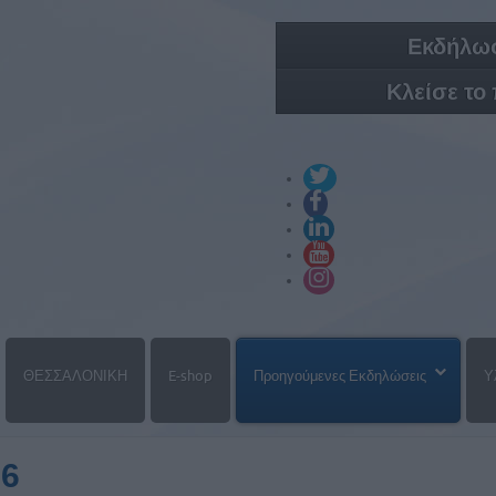
Εκδήλωσ
Κλείσε το
ΘΕΣΣΑΛΟΝΙΚΗ
E-shop
Προηγούμενες Εκδηλώσεις
Υ
26