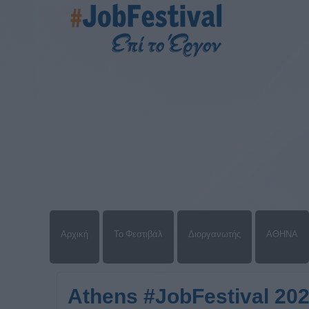
Αρχική
Το Φεστιβάλ
Διοργανωτής
ΑΘΗΝΑ
Athens #JobFestival 20