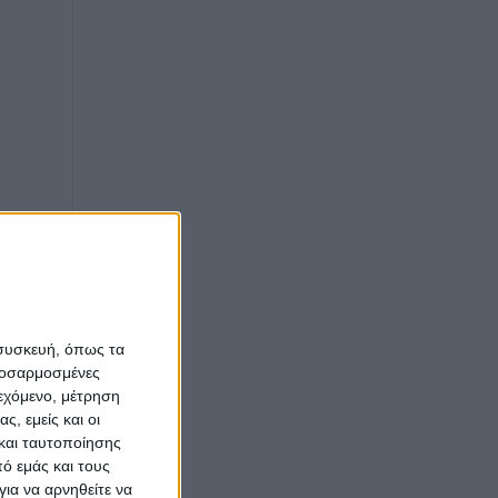
 συσκευή, όπως τα
προσαρμοσμένες
ιεχόμενο, μέτρηση
ς, εμείς και οι
και ταυτοποίησης
ό εμάς και τους
ια να αρνηθείτε να