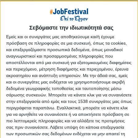
Reborn
Athens #JobFestival 2019
Thessaloniki #JobFestival 2019
Σεβόμαστε την ιδιωτικότητά σας
Athens #JobFestival 2018
Εμείς και οι συνεργάτες μας αποθηκεύουμε και/ή έχουμε
Thessaloniki #JobFestival 2018
πρόσβαση σε πληροφορίες σε μια συσκευή, όπως τα cookies,
Athens #JobFestival 2017
και επεξεργαζόμαστε προσωπικά δεδομένα, όπως μοναδικοί
αναγνωριστικοί και προσαρμοσμένες πληροφορίες που
Τhessaloniki #JobFestival 2017
αποστέλλονται από μια συσκευή για εξατομικευμένες διαφημίσεις
Athens #JobFestival 2016
και περιεχόμενο, μέτρηση διαφήμισης και περιεχομένου, έρευνα
Athens #JobFestival 2015
ακροατηρίου και ανάπτυξη υπηρεσιών.
Με την άδειά σας, εμείς
και οι συνεργάτες μας ενδέχεται να χρησιμοποιήσουμε ακριβή
Thessaloniki #JobFestival 2014
δεδομένα γεωγραφικής τοποθεσίας και ταυτοποίησης μέσω
Στατιστικά
σάρωσης συσκευών. Μπορείτε να κάνετε κλικ για να συναινέσετε
στην επεξεργασία από εμάς και τους 1538 συνεργάτες μας όπως
Στατιστικά Athens & Thessaloniki
περιγράφεται παραπάνω. Εναλλακτικά, μπορείτε να κάνετε κλικ
#JobFestivals 2022
για να αρνηθείτε να συναινέσετε ή να αποκτήσετε πρόσβαση σε
πιο λεπτομερείς πληροφορίες και να αλλάξετε τις προτιμήσεις
Στατιστικά Thessaloniki
σας πριν συναινέσετε.
Λάβετε υπόψη ότι κάποια επεξεργασία
#JobFestival 2019 Reborn
των προσωπικών σας δεδομένων ενδέχεται να μην απαιτεί τη