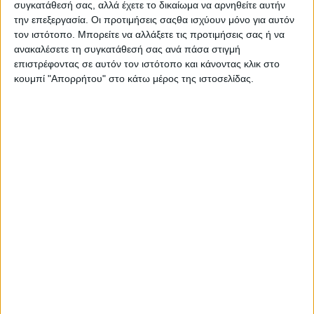
συγκατάθεσή σας, αλλά έχετε το δικαίωμα να αρνηθείτε αυτήν
Στατιστικά Athens #JobFestival
την επεξεργασία. Οι προτιμήσεις σαςθα ισχύουν μόνο για αυτόν
2019
τον ιστότοπο. Μπορείτε να αλλάξετε τις προτιμήσεις σας ή να
ανακαλέσετε τη συγκατάθεσή σας ανά πάσα στιγμή
Στατιστικά Thessaloniki
επιστρέφοντας σε αυτόν τον ιστότοπο και κάνοντας κλικ στο
#JobFestival 2019
κουμπί "Απορρήτου" στο κάτω μέρος της ιστοσελίδας.
Στατιστικά Athens #JobFestival
2018
Στατιστικά Thessaloniki
#JobFestival 2018
Στατιστικά Athens #JobFestival
2017
Στατιστικά Thessaloniki
#JobFestival 2017
Στατιστικά Athens #JobFestival
2016
Στατιστικά Athens #JobFestival