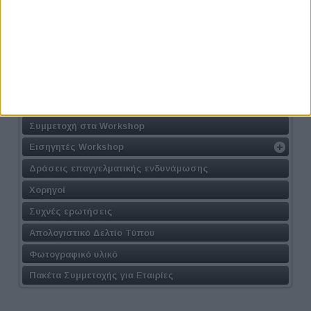
Athens #JobFestival 2026
Η Δράση
Τοποθεσία
Φόρμα Συμμετοχής
Συμμετοχή στις Συνεντεύξεις
Συμμετοχή στα Workshop
Εισηγητές Workshop
Δράσεις επαγγελματικής ενδυνάμωσης
Χορηγοί
Συχνές ερωτήσεις
Απολογιστικό Δελτίο Τύπου
Φωτογραφικό υλικό
Πακέτα Συμμετοχής για Εταιρίες