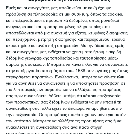
Εμείς και οι συνεργάτες μας αποθηκεύουμε και/ή έχουμε
πρόσβαση σε πληροφορίες σε μια συσκευή, όπως τα cookies,
και επεξεργαζόμαστε προσωπικά δεδομένα, όπως μοναδικοί
αναγνωριστικοί και προσαρμοσμένες πληροφορίες που
αποστέλλονται από μια συσκευή για εξατομικευμένες διαφημίσεις
και περιεχόμενο, μέτρηση διαφήμισης και περιεχομένου, έρευνα
ακροατηρίου και ανάπτυξη υπηρεσιών.
Με την άδειά σας, εμείς
και οι συνεργάτες μας ενδέχεται να χρησιμοποιήσουμε ακριβή
δεδομένα γεωγραφικής τοποθεσίας και ταυτοποίησης μέσω
σάρωσης συσκευών. Μπορείτε να κάνετε κλικ για να συναινέσετε
στην επεξεργασία από εμάς και τους 1538 συνεργάτες μας όπως
Αρχική
περιγράφεται παραπάνω. Εναλλακτικά, μπορείτε να κάνετε κλικ
Το Φεστιβάλ
για να αρνηθείτε να συναινέσετε ή να αποκτήσετε πρόσβαση σε
Διοργανωτής
πιο λεπτομερείς πληροφορίες και να αλλάξετε τις προτιμήσεις
σας πριν συναινέσετε.
Λάβετε υπόψη ότι κάποια επεξεργασία
ΑΘΗΝΑ
των προσωπικών σας δεδομένων ενδέχεται να μην απαιτεί τη
ΘΕΣΣΑΛΟΝΙΚΗ
συγκατάθεσή σας, αλλά έχετε το δικαίωμα να αρνηθείτε αυτήν
E-shop
την επεξεργασία. Οι προτιμήσεις σαςθα ισχύουν μόνο για αυτόν
τον ιστότοπο. Μπορείτε να αλλάξετε τις προτιμήσεις σας ή να
Προηγούμενες Εκδηλώσεις
ανακαλέσετε τη συγκατάθεσή σας ανά πάσα στιγμή
Athens #JobFestival 2026
επιστρέφοντας σε αυτόν τον ιστότοπο και κάνοντας κλικ στο