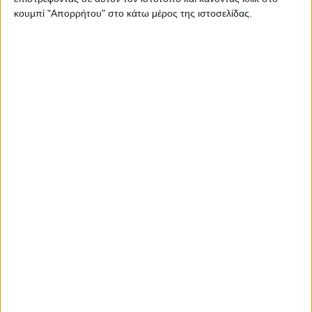
κουμπί "Απορρήτου" στο κάτω μέρος της ιστοσελίδας.
Thessaloniki #JobFestival 2025
Thessaloniki #JobFestival 2024
Athens #JobFestival 2024 (Νοέμβριος)
Athens #JobFestival 2024 (Φεβρουάριος)
Thessaloniki #JobFestival 2023
Thessaloniki #JobFestival 2022
Athens #JobFestival 2022
Thessaloniki #JobFestival 2019 Reborn
Athens #JobFestival 2019
Thessaloniki #JobFestival 2019
Athens #JobFestival 2018
Thessaloniki #JobFestival 2018
Athens #JobFestival 2017
Τhessaloniki #JobFestival 2017