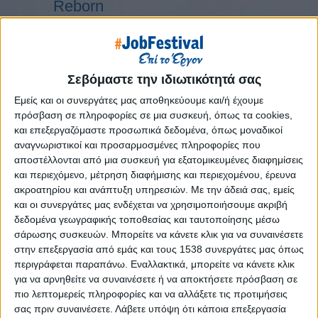
Reborn
Athens #JobFestival 2019
Thessaloniki #JobFestival 2019
Athens #JobFestival 2018
Σεβόμαστε την ιδιωτικότητά σας
Thessaloniki #JobFestival 2018
Εμείς και οι συνεργάτες μας αποθηκεύουμε και/ή έχουμε
Athens #JobFestival 2017
πρόσβαση σε πληροφορίες σε μια συσκευή, όπως τα cookies,
και επεξεργαζόμαστε προσωπικά δεδομένα, όπως μοναδικοί
Τhessaloniki #JobFestival 2017
αναγνωριστικοί και προσαρμοσμένες πληροφορίες που
Athens #JobFestival 2016
αποστέλλονται από μια συσκευή για εξατομικευμένες διαφημίσεις
Athens #JobFestival 2015
και περιεχόμενο, μέτρηση διαφήμισης και περιεχομένου, έρευνα
ακροατηρίου και ανάπτυξη υπηρεσιών.
Με την άδειά σας, εμείς
Thessaloniki #JobFestival 2014
και οι συνεργάτες μας ενδέχεται να χρησιμοποιήσουμε ακριβή
Στατιστικά
δεδομένα γεωγραφικής τοποθεσίας και ταυτοποίησης μέσω
σάρωσης συσκευών. Μπορείτε να κάνετε κλικ για να συναινέσετε
Στατιστικά Athens & Thessaloniki
στην επεξεργασία από εμάς και τους 1538 συνεργάτες μας όπως
#JobFestivals 2022
περιγράφεται παραπάνω. Εναλλακτικά, μπορείτε να κάνετε κλικ
για να αρνηθείτε να συναινέσετε ή να αποκτήσετε πρόσβαση σε
Στατιστικά Thessaloniki
πιο λεπτομερείς πληροφορίες και να αλλάξετε τις προτιμήσεις
#JobFestival 2019 Reborn
σας πριν συναινέσετε.
Λάβετε υπόψη ότι κάποια επεξεργασία