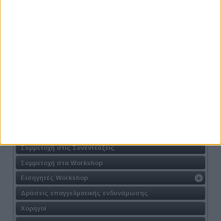
Προηγούμενο
Επόμενο
Athens #JobFestival 2026
Η Δράση
Τοποθεσία
Φόρμα Συμμετοχής
Συμμετοχή στις Συνεντεύξεις
Συμμετοχή στα Workshop
Εισηγητές Workshop
Δράσεις επαγγελματικής ενδυνάμωσης
Χορηγοί