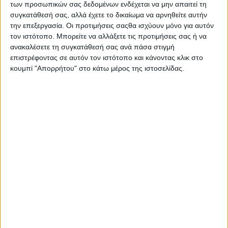
των προσωπικών σας δεδομένων ενδέχεται να μην απαιτεί τη
Στατιστικά Athens #JobFestival
συγκατάθεσή σας, αλλά έχετε το δικαίωμα να αρνηθείτε αυτήν
2019
την επεξεργασία. Οι προτιμήσεις σαςθα ισχύουν μόνο για αυτόν
Στατιστικά Thessaloniki
τον ιστότοπο. Μπορείτε να αλλάξετε τις προτιμήσεις σας ή να
ανακαλέσετε τη συγκατάθεσή σας ανά πάσα στιγμή
#JobFestival 2019
επιστρέφοντας σε αυτόν τον ιστότοπο και κάνοντας κλικ στο
Στατιστικά Athens #JobFestival
κουμπί "Απορρήτου" στο κάτω μέρος της ιστοσελίδας.
2018
Στατιστικά Thessaloniki
#JobFestival 2018
Στατιστικά Athens #JobFestival
2017
Στατιστικά Thessaloniki
#JobFestival 2017
Στατιστικά Athens #JobFestival
2016
Στατιστικά Athens #JobFestival