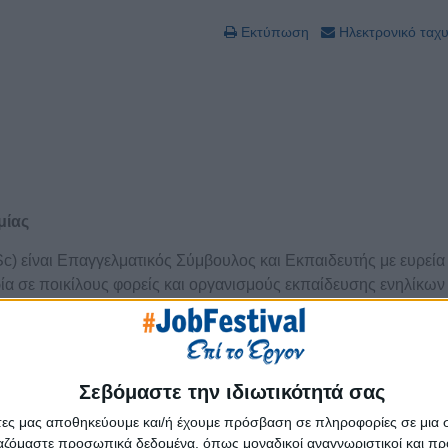
Εκτύπωση
Ηλεκτρονικό ταχ
μίας
c) είναι Επαγγελματικός Σύμβουλος και Εκπαιδευτής με ευρεία
ρία σε ποικίλους φορείς και οργανισμούς εκπαίδευσης ενηλίκων 
κής, έχοντας ολοκληρώσει μεταδιδακτορική έρευνα με υποτρο
. Τα τελευταία 7 χρόνια, ο Δρ. Καλίρης είναι Επιστημονικός
και Συμπεριφορικών Επιστημών (Μονάδα Εξ Αποστάσεως
ύπρου όπως επίσης, Σύμβουλος Εκπαίδευσης και Σταδιοδρομί
Σεβόμαστε την ιδιωτικότητά σας
ς. Παράλληλα, έχει διδάξει επανειλημμένως στο Πρόγραμμα
άτες μας αποθηκεύουμε και/ή έχουμε πρόσβαση σε πληροφορίες σε μια
ολισμό της Ανώτατης Σχολής Παιδαγωγικής και Τεχνολογικής
ργαζόμαστε προσωπικά δεδομένα, όπως μοναδικοί αναγνωριστικοί και 