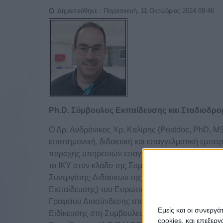
Δημοσιεύθηκε : Παρασκευή, 11 Οκτώβριος 2024 09:46
Ph.D. Σύμβουλος Εκπαίδευσης και Σταδιοδρο
Ο Δρ. Ανδρόνικος Χρ. Καλίρης (Postdoc, PhD, MS
επιστημονική, διδακτική και επαγγελματική εμπει
παροχής υπηρεσιών επαγγελματικής συμβουλευτι
το ΙΚΥ στον κλάδο της Συμβουλευτικής Ψυχολογίας
Συνεργάτης-Διδάσκων της Σχολής Κοινωνικών 
Εκπαίδευσης) του Ευρωπαϊκού Πανεπιστημίου Κ
Γραφείου Διασύνδεσης στο Πανεπιστήμιο Πειραιώ
Εμείς και οι συνεργ
Ειδίκευσης στη Συμβουλευτική και τον Προσανατ
cookies, και επεξε