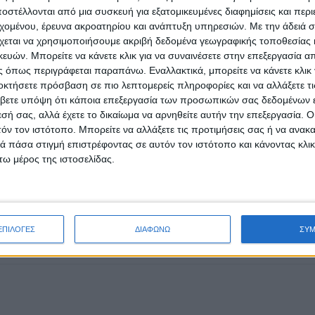
λήθος εργασιών (άνω των 50) σε επιστημονικά περιοδικά και σε
στέλλονται από μια συσκευή για εξατομικευμένες διαφημίσεις και περ
εθνή επιστημονικά συνέδρια ενώ συμμετέχει ως κριτής σε έγκρι
εχομένου, έρευνα ακροατηρίου και ανάπτυξη υπηρεσιών.
Με την άδειά σα
Higher Education, International Journal for Educational and Voc
χεται να χρησιμοποιήσουμε ακριβή δεδομένα γεωγραφικής τοποθεσίας 
(Μέλος του Editorial Board), International Journal of Adolesce
ών. Μπορείτε να κάνετε κλικ για να συναινέσετε στην επεξεργασία απ
 όπως περιγράφεται παραπάνω. Εναλλακτικά, μπορείτε να κάνετε κλικ γ
έροντα εστιάζονται στους θετικούς ψυχοκοινωνικούς παράγοντες
οκτήσετε πρόσβαση σε πιο λεπτομερείς πληροφορίες και να αλλάξετε τι
σία λήψης αποφάσεων σταδιοδρομίας, στους κομβικούς παράγο
βετε υπόψη ότι κάποια επεξεργασία των προσωπικών σας δεδομένων ε
ες προσεγγίσεις επαγγελματικής συμβουλευτικής. Είναι τακτικ
εσή σας, αλλά έχετε το δικαίωμα να αρνηθείτε αυτήν την επεξεργασία. 
υτικής και Προσανατολισμού (από τον 10/2025). Στον ελεύθερο
τόν τον ιστότοπο. Μπορείτε να αλλάξετε τις προτιμήσεις σας ή να ανακα
μουσικής και του αρέσει να περνά ευχάριστες στιγμές με φίλους.
 πάσα στιγμή επιστρέφοντας σε αυτόν τον ιστότοπο και κάνοντας κλι
ω μέρος της ιστοσελίδας.
Επόμ
ΕΠΙΛΟΓΕΣ
ΔΙΑΦΩΝΩ
ΣΥ