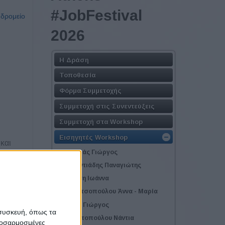
#JobFestival
υδρομείο
2026
Η Δράση
Τοποθεσία
Φόρμα Συμμετοχής
Συμμετοχή στις Συνεντεύξεις
Συμμετοχή στα Workshop
Εισηγητές Workshop
και
Αγγουράς Γιώργος
φία από
Αδαμαντιάδης Παναγιώτης
Αλπέρτη Ιωάννα
ας του
Γεωργιτσοπούλου Άννα - Μαρία
Γούλας Γιώργος
 συσκευή, όπως τα
Διαμαντοπούλου Νάντια
προσαρμοσμένες