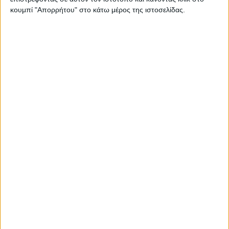
κουμπί "Απορρήτου" στο κάτω μέρος της ιστοσελίδας.
Thessaloniki #JobFestival 2025
Thessaloniki #JobFestival 2024
Athens #JobFestival 2024 (Νοέμβριος)
Athens #JobFestival 2024 (Φεβρουάριος)
Thessaloniki #JobFestival 2023
Thessaloniki #JobFestival 2022
Athens #JobFestival 2022
Thessaloniki #JobFestival 2019 Reborn
Athens #JobFestival 2019
Thessaloniki #JobFestival 2019
Athens #JobFestival 2018
Thessaloniki #JobFestival 2018
Athens #JobFestival 2017
Τhessaloniki #JobFestival 2017