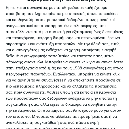
Εμείς και οι συνεργάτες μας αποθηκεύουμε και/ή έχουμε
πρόσβαση σε πληροφορίες σε μια συσκευή, όπως τα cookies,
και επεξεργαζόμαστε προσωπικά δεδομένα, όπως μοναδικοί
αναγνωριστικοί και προσαρμοσμένες πληροφορίες που
αποστέλλονται από μια συσκευή για εξατομικευμένες διαφημίσεις
και περιεχόμενο, μέτρηση διαφήμισης και περιεχομένου, έρευνα
ακροατηρίου και ανάπτυξη υπηρεσιών.
Με την άδειά σας, εμείς
και οι συνεργάτες μας ενδέχεται να χρησιμοποιήσουμε ακριβή
δεδομένα γεωγραφικής τοποθεσίας και ταυτοποίησης μέσω
σάρωσης συσκευών. Μπορείτε να κάνετε κλικ για να συναινέσετε
στην επεξεργασία από εμάς και τους 1538 συνεργάτες μας όπως
Αρχική
περιγράφεται παραπάνω. Εναλλακτικά, μπορείτε να κάνετε κλικ
Το Φεστιβάλ
για να αρνηθείτε να συναινέσετε ή να αποκτήσετε πρόσβαση σε
Διοργανωτής
πιο λεπτομερείς πληροφορίες και να αλλάξετε τις προτιμήσεις
σας πριν συναινέσετε.
Λάβετε υπόψη ότι κάποια επεξεργασία
ΑΘΗΝΑ
των προσωπικών σας δεδομένων ενδέχεται να μην απαιτεί τη
ΘΕΣΣΑΛΟΝΙΚΗ
συγκατάθεσή σας, αλλά έχετε το δικαίωμα να αρνηθείτε αυτήν
E-shop
την επεξεργασία. Οι προτιμήσεις σαςθα ισχύουν μόνο για αυτόν
τον ιστότοπο. Μπορείτε να αλλάξετε τις προτιμήσεις σας ή να
Προηγούμενες Εκδηλώσεις
ανακαλέσετε τη συγκατάθεσή σας ανά πάσα στιγμή
Athens #JobFestival 2026
επιστρέφοντας σε αυτόν τον ιστότοπο και κάνοντας κλικ στο