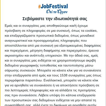
Reborn
Athens #JobFestival 2019
Thessaloniki #JobFestival 2019
Σεβόμαστε την ιδιωτικότητά σας
Athens #JobFestival 2018
Εμείς και οι συνεργάτες μας αποθηκεύουμε και/ή έχουμε
Thessaloniki #JobFestival 2018
πρόσβαση σε πληροφορίες σε μια συσκευή, όπως τα cookies,
και επεξεργαζόμαστε προσωπικά δεδομένα, όπως μοναδικοί
Athens #JobFestival 2017
αναγνωριστικοί και προσαρμοσμένες πληροφορίες που
Τhessaloniki #JobFestival 2017
αποστέλλονται από μια συσκευή για εξατομικευμένες διαφημίσεις
και περιεχόμενο, μέτρηση διαφήμισης και περιεχομένου, έρευνα
Athens #JobFestival 2016
ακροατηρίου και ανάπτυξη υπηρεσιών.
Με την άδειά σας, εμείς
Athens #JobFestival 2015
και οι συνεργάτες μας ενδέχεται να χρησιμοποιήσουμε ακριβή
Thessaloniki #JobFestival 2014
δεδομένα γεωγραφικής τοποθεσίας και ταυτοποίησης μέσω
σάρωσης συσκευών. Μπορείτε να κάνετε κλικ για να συναινέσετε
Στατιστικά
στην επεξεργασία από εμάς και τους 1538 συνεργάτες μας όπως
περιγράφεται παραπάνω. Εναλλακτικά, μπορείτε να κάνετε κλικ
Στατιστικά Athens & Thessaloniki
για να αρνηθείτε να συναινέσετε ή να αποκτήσετε πρόσβαση σε
#JobFestivals 2022
πιο λεπτομερείς πληροφορίες και να αλλάξετε τις προτιμήσεις
Στατιστικά Thessaloniki
σας πριν συναινέσετε.
Λάβετε υπόψη ότι κάποια επεξεργασία
των προσωπικών σας δεδομένων ενδέχεται να μην απαιτεί τη
#JobFestival 2019 Reborn
συγκατάθεσή σας, αλλά έχετε το δικαίωμα να αρνηθείτε αυτήν