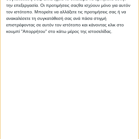
Στατιστικά Athens #JobFestival
την επεξεργασία. Οι προτιμήσεις σαςθα ισχύουν μόνο για αυτόν
τον ιστότοπο. Μπορείτε να αλλάξετε τις προτιμήσεις σας ή να
2019
ανακαλέσετε τη συγκατάθεσή σας ανά πάσα στιγμή
Στατιστικά Thessaloniki
επιστρέφοντας σε αυτόν τον ιστότοπο και κάνοντας κλικ στο
κουμπί "Απορρήτου" στο κάτω μέρος της ιστοσελίδας.
#JobFestival 2019
Στατιστικά Athens #JobFestival
2018
Στατιστικά Thessaloniki
#JobFestival 2018
Στατιστικά Athens #JobFestival
2017
Στατιστικά Thessaloniki
#JobFestival 2017
Στατιστικά Athens #JobFestival
2016
Στατιστικά Athens #JobFestival