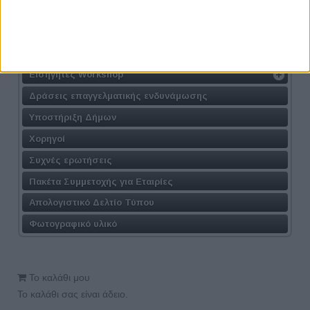
Φόρμα Συμμετοχής
Συμμετοχή στις Συνεντεύξεις
Συμμετοχή στα Workshop
Εισηγητές Workshop
Δράσεις επαγγελματικής ενδυνάμωσης
Υποστήριξη Δήμων
Χορηγοί
Συχνές ερωτήσεις
Πακέτα Συμμετοχής για Εταιρίες
Απολογιστικό Δελτίο Τύπου
Φωτογραφικό υλικό
Το καλάθι μου
Το καλάθι σας είναι άδειο.