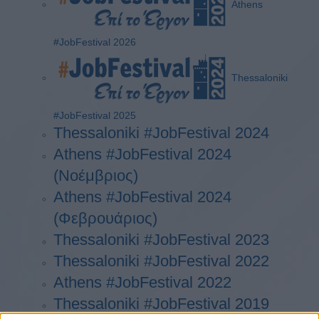
Athens
#JobFestival 2026
Thessaloniki
#JobFestival 2025
Thessaloniki #JobFestival 2024
Athens #JobFestival 2024
(Νοέμβριος)
Athens #JobFestival 2024
(Φεβρουάριος)
Thessaloniki #JobFestival 2023
Thessaloniki #JobFestival 2022
Athens #JobFestival 2022
Thessaloniki #JobFestival 2019