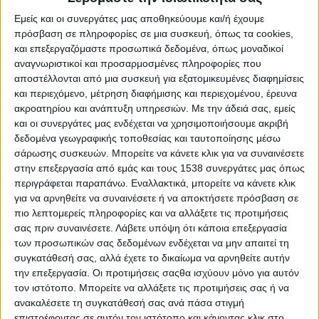
Εμείς και οι συνεργάτες μας αποθηκεύουμε και/ή έχουμε
πρόσβαση σε πληροφορίες σε μια συσκευή, όπως τα cookies,
και επεξεργαζόμαστε προσωπικά δεδομένα, όπως μοναδικοί
αναγνωριστικοί και προσαρμοσμένες πληροφορίες που
αποστέλλονται από μια συσκευή για εξατομικευμένες διαφημίσεις
και περιεχόμενο, μέτρηση διαφήμισης και περιεχομένου, έρευνα
ακροατηρίου και ανάπτυξη υπηρεσιών.
Με την άδειά σας, εμείς
και οι συνεργάτες μας ενδέχεται να χρησιμοποιήσουμε ακριβή
δεδομένα γεωγραφικής τοποθεσίας και ταυτοποίησης μέσω
σάρωσης συσκευών. Μπορείτε να κάνετε κλικ για να συναινέσετε
στην επεξεργασία από εμάς και τους 1538 συνεργάτες μας όπως
Αρχική
περιγράφεται παραπάνω. Εναλλακτικά, μπορείτε να κάνετε κλικ
Το Φεστιβάλ
για να αρνηθείτε να συναινέσετε ή να αποκτήσετε πρόσβαση σε
Διοργανωτής
πιο λεπτομερείς πληροφορίες και να αλλάξετε τις προτιμήσεις
σας πριν συναινέσετε.
Λάβετε υπόψη ότι κάποια επεξεργασία
ΑΘΗΝΑ
των προσωπικών σας δεδομένων ενδέχεται να μην απαιτεί τη
ΘΕΣΣΑΛΟΝΙΚΗ
συγκατάθεσή σας, αλλά έχετε το δικαίωμα να αρνηθείτε αυτήν
E-shop
την επεξεργασία. Οι προτιμήσεις σαςθα ισχύουν μόνο για αυτόν
τον ιστότοπο. Μπορείτε να αλλάξετε τις προτιμήσεις σας ή να
Προηγούμενες Εκδηλώσεις
ανακαλέσετε τη συγκατάθεσή σας ανά πάσα στιγμή
Athens #JobFestival 2026
επιστρέφοντας σε αυτόν τον ιστότοπο και κάνοντας κλικ στο