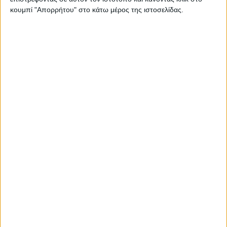
κουμπί "Απορρήτου" στο κάτω μέρος της ιστοσελίδας.
Thessaloniki #JobFestival 2025
Thessaloniki #JobFestival 2024
Athens #JobFestival 2024 (Νοέμβριος)
Athens #JobFestival 2024 (Φεβρουάριος)
Thessaloniki #JobFestival 2023
Thessaloniki #JobFestival 2022
Athens #JobFestival 2022
Thessaloniki #JobFestival 2019 Reborn
Athens #JobFestival 2019
Thessaloniki #JobFestival 2019
Athens #JobFestival 2018
Thessaloniki #JobFestival 2018
Athens #JobFestival 2017
Τhessaloniki #JobFestival 2017