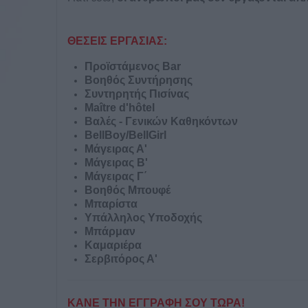
ΘΕΣΕΙΣ ΕΡΓΑΣΙΑΣ:
Προϊστάμενος Bar
Βοηθός Συντήρησης
Συντηρητής Πισίνας
Maître d'hôtel
Βαλές - Γενικών Καθηκόντων
BellBoy/BellGirl
Μάγειρας Α'
Μάγειρας Β'
Μάγειρας Γ΄
Βοηθός Μπουφέ
Μπαρίστα
Υπάλληλος Υποδοχής
Μπάρμαν
Καμαριέρα
Σερβιτόρος Α'
ΚΑΝΕ ΤΗΝ ΕΓΓΡΑΦΗ ΣΟΥ ΤΩΡΑ!