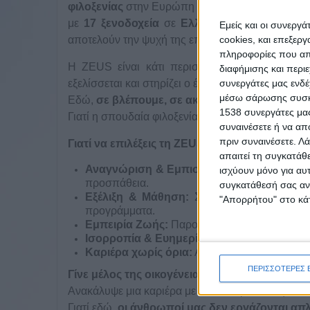
φιλοξενίας
στην Ευρώπη —
με
17 ξενοδοχεία
σε
Ελλάδα, Ιταλία, Ρουμαν
Εμείς και οι συνεργ
cookies, και επεξε
αποτελούν την ψυχή της επιτυχίας μας.
πληροφορίες που απο
Η ZEUS είναι κάτι περισσότερο από ένας εργ
διαφήμισης και περι
συνεργάτες μας ενδέ
εξελίσσεται και στηρίζει ο ένας τον άλλον.
μέσω σάρωσης συσκευ
Εδώ,
σε βλέπουμε, σε ακούμε, σε εκτιμούμε.
1538 συνεργάτες μας
Γιατί η σπουδαία φιλοξενία ξεκινά πάντα από σπ
συναινέσετε ή να απ
πριν συναινέσετε.
Λά
Γιατί να επιλέξεις τη ZEUS
απαιτεί τη συγκατάθ
Αναγνώριση & Εμπιστοσύνη:
Εργασία σε έ
ισχύουν μόνο για αυ
προσπάθεια.
συγκατάθεσή σας ανά
Εξέλιξη & Μάθηση:
Συνεχής εκπαίδευση, w
"Απορρήτου" στο κάτ
προγράμματα.
Εμπειρία Ζωής:
Παροχές διαμονής, γευμάτων
Ισορροπία & Ευημερία:
Περιβάλλον σεβασμο
Καριέρα χωρίς όρια:
Από την πρώτη ημέρα, σ
ΠΕΡΙΣΣΟΤΕΡΕΣ 
Γίνε
μέλος
της
οικογένειας
ZEUS International 
Ανακάλυψε μια καριέρα με ουσία, προοπτική και
Γιατί εδώ,
οι άνθρωποί μας δεν εργάζονται α