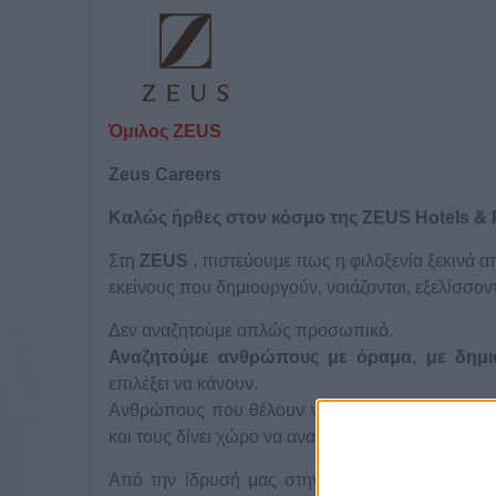
Όμιλος ZEUS
Zeus
Careers
Καλώς ήρθες στον κόσμο της
ZEUS
Hotels
&
Στη
ZEUS
, πιστεύουμε πως η φιλοξενία ξεκινά
εκείνους που δημιουργούν, νοιάζονται, εξελίσσοντα
Δεν αναζητούμε απλώς προσωπικό.
Αναζητούμε ανθρώπους με όραμα, με δημι
επιλέξει να κάνουν.
Ανθρώπους που θέλουν να συνεισφέρουν σε έναν
και τους δίνει χώρο να αναπτυχθούν.
Από την ίδρυσή μας στην Αθήνα το
2014
, εξ