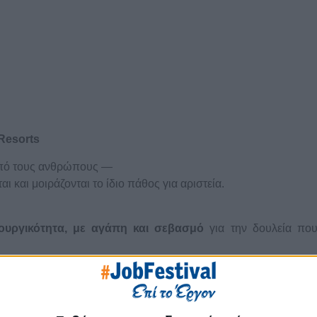
Resorts
 από τους ανθρώπους —
ι και μοιράζονται το ίδιο πάθος για αριστεία.
ουργικότητα, με αγάπη και σεβασμό
για την δουλεία πο
 όμιλο που εμπιστεύεται το ταλέντο τους, επενδύει στη γνώ
ελιχθήκαμε σε έναν από τους
ταχύτερα αναπτυσσόμενους ο