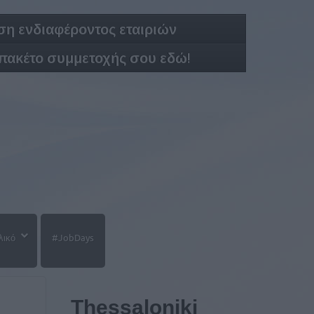
η ενδιαφέροντος εταιριών
 πακέτο συμμετοχής σου εδώ!
λικό
#JobDays
Thessaloniki