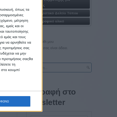
Εταιρίες
ού
που
 συσκευή, όπως τα
Απολογιστικό Δελτίο Τύπου
προσαρμοσμένες
ιεχόμενο, μέτρηση
Φωτογραφικό υλικό
θαίνει,
ς, εμείς και οι
και ταυτοποίησης
ό εμάς και τους
Το καλάθι μου
ια να αρνηθείτε να
ας.
Το καλάθι σας είναι άδειο.
ς προτιμήσεις σας
νδέχεται να μην
Οι προτιμήσεις σαςθα
ύει την
λέσετε τη
κ στο κουμπί
 διεθνή
ρφη.
Εγγραφή στο
newsletter
ΜΦΩΝΩ