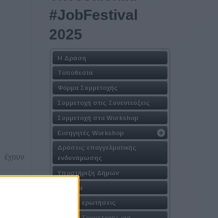
#JobFestival
2025
Η Δράση
Τοποθεσία
Φόρμα Συμμετοχής
Συμμετοχή στις Συνεντεύξεις
Συμμετοχή στα Workshop
Εισηγητές Workshop
Δράσεις επαγγελματικής
υ έχουν
ενδυνάμωσης
Υποστήριξη Δήμων
ση τους
Χορηγοί
Συχνές ερωτήσεις
μίλους
Πακέτα Συμμετοχής για