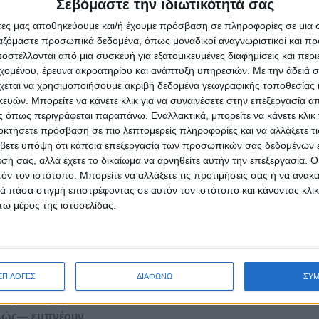
Σεβόμαστε την ιδιωτικότητά σας
ία και Κύπρο
, και περισσότερα από
2.000 μέλη προσωπικ
άτες μας αποθηκεύουμε και/ή έχουμε πρόσβαση σε πληροφορίες σε μια
ργαζόμαστε προσωπικά δεδομένα, όπως μοναδικοί αναγνωριστικοί και 
στέλλονται από μια συσκευή για εξατομικευμένες διαφημίσεις και περ
οδότης· είναι
μια κοινότητα ανθρώπων
που μεγαλώνει, μα
εχομένου, έρευνα ακροατηρίου και ανάπτυξη υπηρεσιών.
Με την άδειά σα
χεται να χρησιμοποιήσουμε ακριβή δεδομένα γεωγραφικής τοποθεσίας 
ών. Μπορείτε να κάνετε κλικ για να συναινέσετε στην επεξεργασία απ
 όπως περιγράφεται παραπάνω. Εναλλακτικά, μπορείτε να κάνετε κλικ γ
ουδαίους ανθρώπους — και στη ZEUS, αυτό είναι η φιλοσοφία μ
οκτήσετε πρόσβαση σε πιο λεπτομερείς πληροφορίες και να αλλάξετε τι
βετε υπόψη ότι κάποια επεξεργασία των προσωπικών σας δεδομένων ε
εσή σας, αλλά έχετε το δικαίωμα να αρνηθείτε αυτήν την επεξεργασία. 
ναν Όμιλο που εκτιμά τη συνεισφορά κάθε μέλους και επιβραβε
τόν τον ιστότοπο. Μπορείτε να αλλάξετε τις προτιμήσεις σας ή να ανακα
 πάσα στιγμή επιστρέφοντας σε αυτόν τον ιστότοπο και κάνοντας κλι
orkshops και ευκαιρίες ανάπτυξης μέσα από εσωτερικά και
ω μέρος της ιστοσελίδας.
 και εκπτώσεων που κάνουν την καθημερινότητά σου πιο όμο
ύ, συνεργασίας και αλληλοϋποστήριξης.
χεδιάζουμε μαζί την επόμενη σου επιτυχία.
ΕΠΙΛΟΓΕΣ
ΔΙΑΦΩΝΩ
ΣΥ
Hotels & Resorts.
 ανθρώπινη φροντίδα.
πλώς— εμπνέουν.