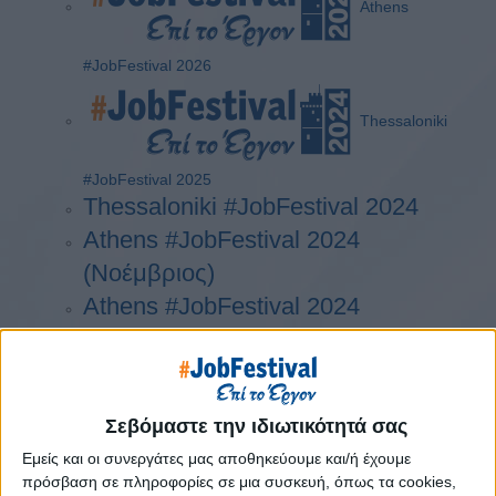
Athens
#JobFestival 2026
Thessaloniki
#JobFestival 2025
Thessaloniki #JobFestival 2024
Athens #JobFestival 2024
(Νοέμβριος)
Athens #JobFestival 2024
(Φεβρουάριος)
Thessaloniki #JobFestival 2023
Thessaloniki #JobFestival 2022
Σεβόμαστε την ιδιωτικότητά σας
Athens #JobFestival 2022
Εμείς και οι συνεργάτες μας αποθηκεύουμε και/ή έχουμε
Thessaloniki #JobFestival 2019
πρόσβαση σε πληροφορίες σε μια συσκευή, όπως τα cookies,