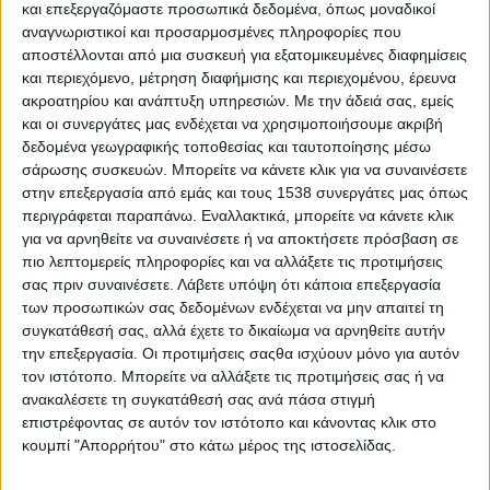
Reborn
και επεξεργαζόμαστε προσωπικά δεδομένα, όπως μοναδικοί
αναγνωριστικοί και προσαρμοσμένες πληροφορίες που
Athens #JobFestival 2019
αποστέλλονται από μια συσκευή για εξατομικευμένες διαφημίσεις
Thessaloniki #JobFestival 2019
και περιεχόμενο, μέτρηση διαφήμισης και περιεχομένου, έρευνα
ακροατηρίου και ανάπτυξη υπηρεσιών.
Με την άδειά σας, εμείς
Athens #JobFestival 2018
και οι συνεργάτες μας ενδέχεται να χρησιμοποιήσουμε ακριβή
Thessaloniki #JobFestival 2018
δεδομένα γεωγραφικής τοποθεσίας και ταυτοποίησης μέσω
Athens #JobFestival 2017
σάρωσης συσκευών. Μπορείτε να κάνετε κλικ για να συναινέσετε
στην επεξεργασία από εμάς και τους 1538 συνεργάτες μας όπως
Τhessaloniki #JobFestival 2017
περιγράφεται παραπάνω. Εναλλακτικά, μπορείτε να κάνετε κλικ
Athens #JobFestival 2016
για να αρνηθείτε να συναινέσετε ή να αποκτήσετε πρόσβαση σε
πιο λεπτομερείς πληροφορίες και να αλλάξετε τις προτιμήσεις
Athens #JobFestival 2015
σας πριν συναινέσετε.
Λάβετε υπόψη ότι κάποια επεξεργασία
Thessaloniki #JobFestival 2014
των προσωπικών σας δεδομένων ενδέχεται να μην απαιτεί τη
συγκατάθεσή σας, αλλά έχετε το δικαίωμα να αρνηθείτε αυτήν
Στατιστικά
την επεξεργασία. Οι προτιμήσεις σαςθα ισχύουν μόνο για αυτόν
Στατιστικά Athens & Thessaloniki
τον ιστότοπο. Μπορείτε να αλλάξετε τις προτιμήσεις σας ή να
ανακαλέσετε τη συγκατάθεσή σας ανά πάσα στιγμή
#JobFestivals 2022
επιστρέφοντας σε αυτόν τον ιστότοπο και κάνοντας κλικ στο
Στατιστικά Thessaloniki
κουμπί "Απορρήτου" στο κάτω μέρος της ιστοσελίδας.
#JobFestival 2019 Reborn