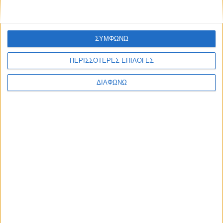
Thessaloniki #JobFestival 2025
Thessaloniki #JobFestival 2024
ΣΥΜΦΩΝΩ
Athens #JobFestival 2024 (Νοέμβριος)
Athens #JobFestival 2024 (Φεβρουάριος)
ΠΕΡΙΣΣΟΤΕΡΕΣ ΕΠΙΛΟΓΕΣ
Thessaloniki #JobFestival 2023
ΔΙΑΦΩΝΩ
Thessaloniki #JobFestival 2022
Athens #JobFestival 2022
Thessaloniki #JobFestival 2019 Reborn
Athens #JobFestival 2019
Thessaloniki #JobFestival 2019
Athens #JobFestival 2018
Thessaloniki #JobFestival 2018
Athens #JobFestival 2017
Τhessaloniki #JobFestival 2017