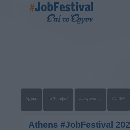
Αρχική
Το Φεστιβάλ
Διοργανωτής
ΑΘΗΝΑ
Athens #JobFestival 20