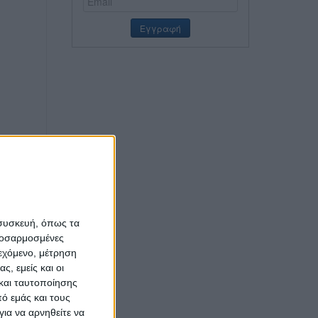
 συσκευή, όπως τα
προσαρμοσμένες
ιεχόμενο, μέτρηση
ς, εμείς και οι
και ταυτοποίησης
ό εμάς και τους
ια να αρνηθείτε να