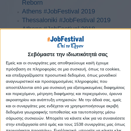
Reborn
Athens #JobFestival 2019
Thessaloniki #JobFestival 2019
Athens #JobFestival 2018
Thessaloniki #JobFestival 2018
Athens #JobFestival 2017
Σεβόμαστε την ιδιωτικότητά σας
Τhessaloniki #JobFestival 2017
Athens #JobFestival 2016
Εμείς και οι συνεργάτες μας αποθηκεύουμε και/ή έχουμε
πρόσβαση σε πληροφορίες σε μια συσκευή, όπως τα cookies,
Athens #JobFestival 2015
και επεξεργαζόμαστε προσωπικά δεδομένα, όπως μοναδικοί
Thessaloniki #JobFestival 2014
αναγνωριστικοί και προσαρμοσμένες πληροφορίες που
αποστέλλονται από μια συσκευή για εξατομικευμένες διαφημίσεις
Στατιστικά
και περιεχόμενο, μέτρηση διαφήμισης και περιεχομένου, έρευνα
Στατιστικά Athens & Thessaloniki
ακροατηρίου και ανάπτυξη υπηρεσιών.
Με την άδειά σας, εμείς
και οι συνεργάτες μας ενδέχεται να χρησιμοποιήσουμε ακριβή
#JobFestivals 2022
δεδομένα γεωγραφικής τοποθεσίας και ταυτοποίησης μέσω
Στατιστικά Thessaloniki
σάρωσης συσκευών. Μπορείτε να κάνετε κλικ για να συναινέσετε
στην επεξεργασία από εμάς και τους 1538 συνεργάτες μας όπως
#JobFestival 2019 Reborn
περιγράφεται παραπάνω. Εναλλακτικά, μπορείτε να κάνετε κλικ