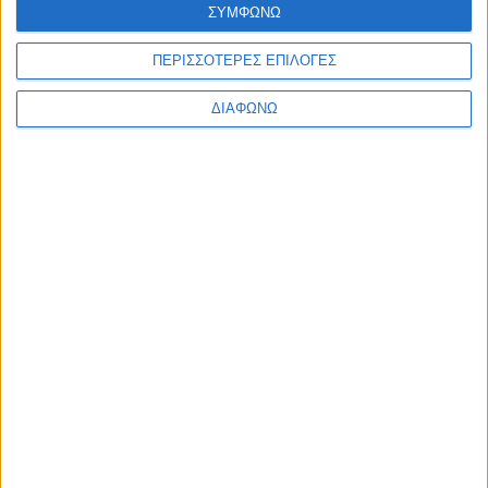
ΣΥΜΦΩΝΩ
Υλικό
ΠΕΡΙΣΣΟΤΕΡΕΣ ΕΠΙΛΟΓΕΣ
Φωτογραφίες
Παρουσιάσεις
ΔΙΑΦΩΝΩ
Υλικό
Φωτογραφίες
Παρουσιάσεις
#JobDays
Σαμίου Μάττα
Εκτύπωση
Ηλεκτρονικό ταχυδρομείο
Δημοσιεύθηκε :
Τετάρτη, 26
Οκτώβριος 2022 09:46