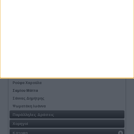
Αλετρά Βάσια
Γεωργαλά Μαρία
Ζαρωτιάδου Μαρία
Κράβαρη Αφροδίτη
Μαλλέρου Νάνσυ
Μπέλκη Νέλλη
Πάλλα Κωνσταντία
Παπαγγελή Ιωάννα
Παπατριανταφύλλου Γιώργος
Πολύζου Μαρία
Ρούφα Χαρούλα
Σαμίου Μάττα
Σάννας Δημήτρης
Ψωματάκη Ιωάννα
Παράλληλες Δράσεις
Χορηγοί
Κάτοψη