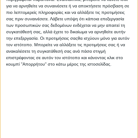
Στατιστικά Athens #JobFestival
για να αρνηθείτε να συναινέσετε ή να αποκτήσετε πρόσβαση σε
πιο λεπτομερείς πληροφορίες και να αλλάξετε τις προτιμήσεις
2019
σας πριν συναινέσετε.
Λάβετε υπόψη ότι κάποια επεξεργασία
Στατιστικά Thessaloniki
των προσωπικών σας δεδομένων ενδέχεται να μην απαιτεί τη
#JobFestival 2019
συγκατάθεσή σας, αλλά έχετε το δικαίωμα να αρνηθείτε αυτήν
την επεξεργασία. Οι προτιμήσεις σαςθα ισχύουν μόνο για αυτόν
Στατιστικά Athens #JobFestival
τον ιστότοπο. Μπορείτε να αλλάξετε τις προτιμήσεις σας ή να
2018
ανακαλέσετε τη συγκατάθεσή σας ανά πάσα στιγμή
επιστρέφοντας σε αυτόν τον ιστότοπο και κάνοντας κλικ στο
Στατιστικά Thessaloniki
κουμπί "Απορρήτου" στο κάτω μέρος της ιστοσελίδας.
#JobFestival 2018
Στατιστικά Athens #JobFestival
2017
Στατιστικά Thessaloniki
#JobFestival 2017
Στατιστικά Athens #JobFestival
2016
Στατιστικά Athens #JobFestival