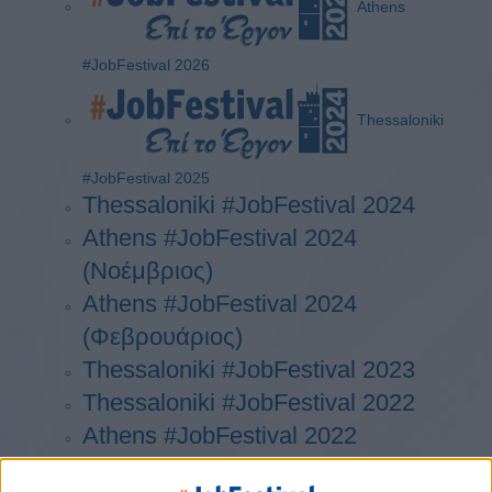
Athens
#JobFestival 2026
Thessaloniki
#JobFestival 2025
Thessaloniki #JobFestival 2024
Athens #JobFestival 2024
(Νοέμβριος)
Athens #JobFestival 2024
(Φεβρουάριος)
Thessaloniki #JobFestival 2023
Thessaloniki #JobFestival 2022
Athens #JobFestival 2022
Thessaloniki #JobFestival 2019