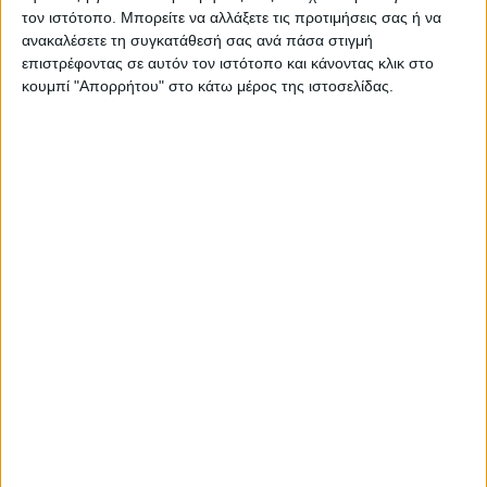
Στατιστικά Athens #JobFestival
τον ιστότοπο. Μπορείτε να αλλάξετε τις προτιμήσεις σας ή να
ανακαλέσετε τη συγκατάθεσή σας ανά πάσα στιγμή
2019
επιστρέφοντας σε αυτόν τον ιστότοπο και κάνοντας κλικ στο
Στατιστικά Thessaloniki
κουμπί "Απορρήτου" στο κάτω μέρος της ιστοσελίδας.
#JobFestival 2019
Στατιστικά Athens #JobFestival
2018
Στατιστικά Thessaloniki
#JobFestival 2018
Στατιστικά Athens #JobFestival
2017
Στατιστικά Thessaloniki
#JobFestival 2017
Στατιστικά Athens #JobFestival
2016
Στατιστικά Athens #JobFestival