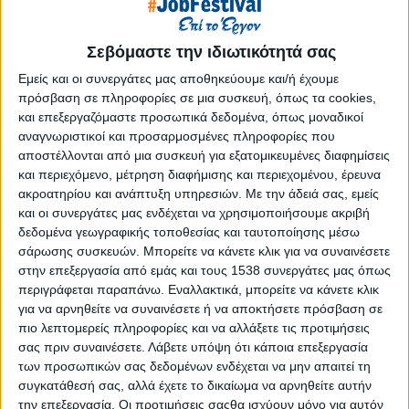
Reborn
Athens #JobFestival 2019
Σεβόμαστε την ιδιωτικότητά σας
Thessaloniki #JobFestival 2019
Εμείς και οι συνεργάτες μας αποθηκεύουμε και/ή έχουμε
Athens #JobFestival 2018
πρόσβαση σε πληροφορίες σε μια συσκευή, όπως τα cookies,
Thessaloniki #JobFestival 2018
και επεξεργαζόμαστε προσωπικά δεδομένα, όπως μοναδικοί
αναγνωριστικοί και προσαρμοσμένες πληροφορίες που
Athens #JobFestival 2017
αποστέλλονται από μια συσκευή για εξατομικευμένες διαφημίσεις
Τhessaloniki #JobFestival 2017
και περιεχόμενο, μέτρηση διαφήμισης και περιεχομένου, έρευνα
ακροατηρίου και ανάπτυξη υπηρεσιών.
Με την άδειά σας, εμείς
Athens #JobFestival 2016
και οι συνεργάτες μας ενδέχεται να χρησιμοποιήσουμε ακριβή
Athens #JobFestival 2015
δεδομένα γεωγραφικής τοποθεσίας και ταυτοποίησης μέσω
Thessaloniki #JobFestival 2014
σάρωσης συσκευών. Μπορείτε να κάνετε κλικ για να συναινέσετε
στην επεξεργασία από εμάς και τους 1538 συνεργάτες μας όπως
Στατιστικά
περιγράφεται παραπάνω. Εναλλακτικά, μπορείτε να κάνετε κλικ
για να αρνηθείτε να συναινέσετε ή να αποκτήσετε πρόσβαση σε
Στατιστικά Athens & Thessaloniki
πιο λεπτομερείς πληροφορίες και να αλλάξετε τις προτιμήσεις
#JobFestivals 2022
σας πριν συναινέσετε.
Λάβετε υπόψη ότι κάποια επεξεργασία
Στατιστικά Thessaloniki
των προσωπικών σας δεδομένων ενδέχεται να μην απαιτεί τη
συγκατάθεσή σας, αλλά έχετε το δικαίωμα να αρνηθείτε αυτήν
#JobFestival 2019 Reborn
την επεξεργασία. Οι προτιμήσεις σαςθα ισχύουν μόνο για αυτόν