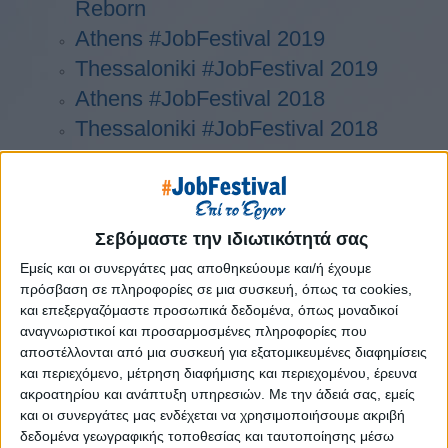
Reborn
Athens #JobFestival 2019
Thessaloniki #JobFestival 2019
Athens #JobFestival 2018
Thessaloniki #JobFestival 2018
Athens #JobFestival 2017
Τhessaloniki #JobFestival 2017
Athens #JobFestival 2016
Σεβόμαστε την ιδιωτικότητά σας
Athens #JobFestival 2015
Εμείς και οι συνεργάτες μας αποθηκεύουμε και/ή έχουμε
Thessaloniki #JobFestival 2014
πρόσβαση σε πληροφορίες σε μια συσκευή, όπως τα cookies,
Στατιστικά
και επεξεργαζόμαστε προσωπικά δεδομένα, όπως μοναδικοί
αναγνωριστικοί και προσαρμοσμένες πληροφορίες που
Στατιστικά Athens & Thessaloniki
αποστέλλονται από μια συσκευή για εξατομικευμένες διαφημίσεις
#JobFestivals 2022
και περιεχόμενο, μέτρηση διαφήμισης και περιεχομένου, έρευνα
ακροατηρίου και ανάπτυξη υπηρεσιών.
Με την άδειά σας, εμείς
Στατιστικά Thessaloniki
και οι συνεργάτες μας ενδέχεται να χρησιμοποιήσουμε ακριβή
#JobFestival 2019 Reborn
δεδομένα γεωγραφικής τοποθεσίας και ταυτοποίησης μέσω