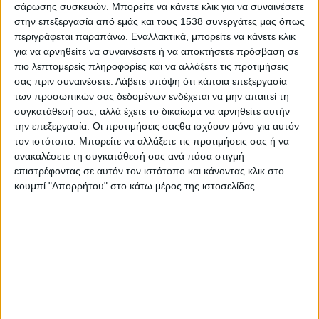
σάρωσης συσκευών. Μπορείτε να κάνετε κλικ για να συναινέσετε
Στατιστικά Athens #JobFestival
στην επεξεργασία από εμάς και τους 1538 συνεργάτες μας όπως
2019
περιγράφεται παραπάνω. Εναλλακτικά, μπορείτε να κάνετε κλικ
Στατιστικά Thessaloniki
για να αρνηθείτε να συναινέσετε ή να αποκτήσετε πρόσβαση σε
πιο λεπτομερείς πληροφορίες και να αλλάξετε τις προτιμήσεις
#JobFestival 2019
σας πριν συναινέσετε.
Λάβετε υπόψη ότι κάποια επεξεργασία
Στατιστικά Athens #JobFestival
των προσωπικών σας δεδομένων ενδέχεται να μην απαιτεί τη
συγκατάθεσή σας, αλλά έχετε το δικαίωμα να αρνηθείτε αυτήν
2018
την επεξεργασία. Οι προτιμήσεις σαςθα ισχύουν μόνο για αυτόν
Στατιστικά Thessaloniki
τον ιστότοπο. Μπορείτε να αλλάξετε τις προτιμήσεις σας ή να
ανακαλέσετε τη συγκατάθεσή σας ανά πάσα στιγμή
#JobFestival 2018
επιστρέφοντας σε αυτόν τον ιστότοπο και κάνοντας κλικ στο
Στατιστικά Athens #JobFestival
κουμπί "Απορρήτου" στο κάτω μέρος της ιστοσελίδας.
2017
Στατιστικά Thessaloniki
#JobFestival 2017
Στατιστικά Athens #JobFestival
2016
Στατιστικά Athens #JobFestival