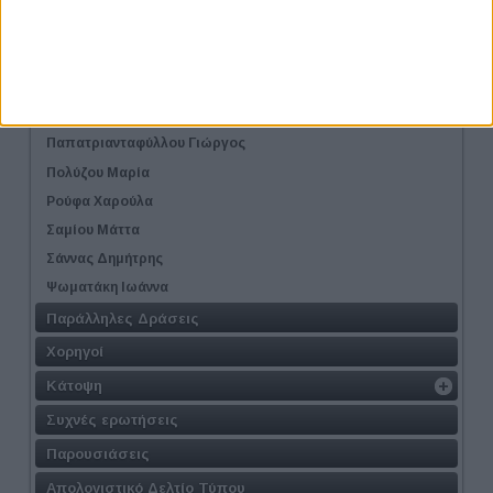
Μαλλέρου Νάνσυ
Μπέλκη Νέλλη
Πάλλα Κωνσταντία
Παπαγγελή Ιωάννα
Παπατριανταφύλλου Γιώργος
Πολύζου Μαρία
Ρούφα Χαρούλα
Σαμίου Μάττα
Σάννας Δημήτρης
Ψωματάκη Ιωάννα
Παράλληλες Δράσεις
Χορηγοί
Κάτοψη
Συχνές ερωτήσεις
Παρουσιάσεις
Απολογιστικό Δελτίο Τύπου