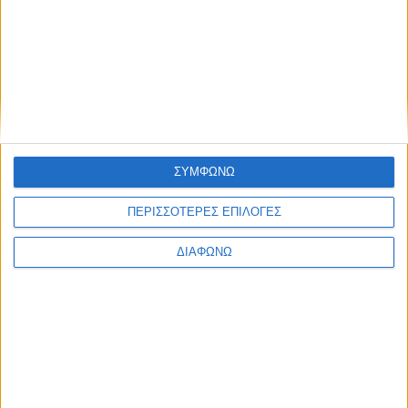
Υλικό
Φωτογραφίες
Παρουσιάσεις
Υλικό
Φωτογραφίες
ΣΥΜΦΩΝΩ
Παρουσιάσεις
#JobDays
ΠΕΡΙΣΣΟΤΕΡΕΣ ΕΠΙΛΟΓΕΣ
Γεωργαλά Μαρία
ΔΙΑΦΩΝΩ
Εκτύπωση
Ηλεκτρονικό ταχυδρομείο
Δημοσιεύθηκε :
Τρίτη, 18
Οκτώβριος 2022 09:46