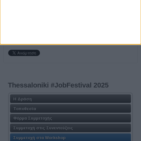
χώρο διεξαγωγής με το barcode που θα έχει σταλεί
στο e-mail σας
.
Για τη συμμετοχή σας δεν απαιτείται καμία χρέωση.
Thessaloniki #JobFestival 2025
Η Δράση
Τοποθεσία
Φόρμα Συμμετοχής
Συμμετοχή στις Συνεντεύξεις
Συμμετοχή στα Workshop