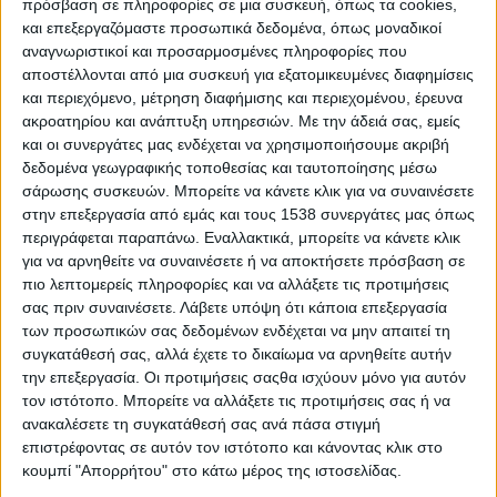
πρόσβαση σε πληροφορίες σε μια συσκευή, όπως τα cookies,
Στατιστικά Athens #JobFestival
και επεξεργαζόμαστε προσωπικά δεδομένα, όπως μοναδικοί
2019
αναγνωριστικοί και προσαρμοσμένες πληροφορίες που
αποστέλλονται από μια συσκευή για εξατομικευμένες διαφημίσεις
Στατιστικά Thessaloniki
και περιεχόμενο, μέτρηση διαφήμισης και περιεχομένου, έρευνα
#JobFestival 2019
ακροατηρίου και ανάπτυξη υπηρεσιών.
Με την άδειά σας, εμείς
και οι συνεργάτες μας ενδέχεται να χρησιμοποιήσουμε ακριβή
Στατιστικά Athens #JobFestival
δεδομένα γεωγραφικής τοποθεσίας και ταυτοποίησης μέσω
2018
σάρωσης συσκευών. Μπορείτε να κάνετε κλικ για να συναινέσετε
Στατιστικά Thessaloniki
στην επεξεργασία από εμάς και τους 1538 συνεργάτες μας όπως
περιγράφεται παραπάνω. Εναλλακτικά, μπορείτε να κάνετε κλικ
#JobFestival 2018
για να αρνηθείτε να συναινέσετε ή να αποκτήσετε πρόσβαση σε
Στατιστικά Athens #JobFestival
πιο λεπτομερείς πληροφορίες και να αλλάξετε τις προτιμήσεις
σας πριν συναινέσετε.
Λάβετε υπόψη ότι κάποια επεξεργασία
2017
των προσωπικών σας δεδομένων ενδέχεται να μην απαιτεί τη
Στατιστικά Thessaloniki
συγκατάθεσή σας, αλλά έχετε το δικαίωμα να αρνηθείτε αυτήν
την επεξεργασία. Οι προτιμήσεις σαςθα ισχύουν μόνο για αυτόν
#JobFestival 2017
τον ιστότοπο. Μπορείτε να αλλάξετε τις προτιμήσεις σας ή να
Στατιστικά Athens #JobFestival
ανακαλέσετε τη συγκατάθεσή σας ανά πάσα στιγμή
2016
επιστρέφοντας σε αυτόν τον ιστότοπο και κάνοντας κλικ στο
κουμπί "Απορρήτου" στο κάτω μέρος της ιστοσελίδας.
Στατιστικά Athens #JobFestival