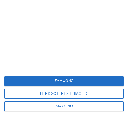
JF25 Thes logo
Τα εργαστήρια του
Thessaloniki
#
JobFestival
2025
στοχεύουν στην ενίσχυση και τον συντονισμό των
υποψηφίων με τη σύγχρονη αγορά εργασίας.
Ο αριθμός των θέσεων είναι περιορισμένος και
απαιτείται προεγγραφή
. Δες παρακάτω το πρόγραμμα
των workshop και δήλωσε συμμετοχή σε αυτά που σε
ενδιαφέρουν.
Παρέχονται βεβαιώσεις παρακολούθησης.
ΣΥΜΦΩΝΩ
ΠΕΡΙΣΣΟΤΕΡΕΣ ΕΠΙΛΟΓΕΣ
ΔΙΑΦΩΝΩ
Παρασκευή 14 Νοεμβρίου