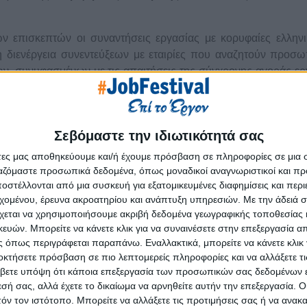
ων επισκεπτών οι συναντήσεις εργασίας με κορυφαίες ελληνι
η διενέργεια συνεντεύξεων με εταιρίες που αναζητούν προσω
ν, συνυφασμένων με τις απαιτήσεις της σύγχρονης αγοράς ερ
γαλείων στην αναζήτηση εργασίας, η δικτύωση μεταξύ όλ
κής ενδυνάμωσης, που είχαν ως σημείο αναφοράς την κατ
 μια επιτυχημένη επαγγελματική σταδιοδρομία.
Σεβόμαστε την ιδιωτικότητά σας
i
#
JobFestival
2025
, το οποίο πραγματοποιήθηκε με ελεύθερη
άτες μας αποθηκεύουμε και/ή έχουμε πρόσβαση σε πληροφορίες σε μια
έψεις
, είχαν την ευκαιρία να:
ργαζόμαστε προσωπικά δεδομένα, όπως μοναδικοί αναγνωριστικοί και 
στέλλονται από μια συσκευή για εξατομικευμένες διαφημίσεις και περ
ργοδοτών
από διάφορους κλάδους που αναζητούσαν προσωπι
εχομένου, έρευνα ακροατηρίου και ανάπτυξη υπηρεσιών.
Με την άδειά σα
ερες από
2.500 θέσεις εργασίας
.
χεται να χρησιμοποιήσουμε ακριβή δεδομένα γεωγραφικής τοποθεσίας 
 ωρών
με θέματα σχετικά με την αναζήτηση εργασίας και την α
ών. Μπορείτε να κάνετε κλικ για να συναινέσετε στην επεξεργασία απ
 όπως περιγράφεται παραπάνω. Εναλλακτικά, μπορείτε να κάνετε κλικ γ
τικής ενδυνάμωσης
: Check your CV, Interview tips
,
Linked
οκτήσετε πρόσβαση σε πιο λεπτομερείς πληροφορίες και να αλλάξετε τι
ακά δικαιώματα, Αλλαγή καριέρας, Πλατφόρμα εργασίας, Motiv
βετε υπόψη ότι κάποια επεξεργασία των προσωπικών σας δεδομένων ε
ing tips, Leadership skills, Personal branding, Επαγγελ
εσή σας, αλλά έχετε το δικαίωμα να αρνηθείτε αυτήν την επεξεργασία. 
tor pitch, Skills & Learning in the Workplace, Mapping your ski
τόν τον ιστότοπο. Μπορείτε να αλλάξετε τις προτιμήσεις σας ή να ανακα
οντισμού