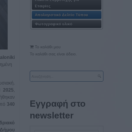
Εταιρίες
Απολογιστικό Δελτίο Τύπου
Φωτογραφικό υλικό
Το καλάθι μου
Το καλάθι σας είναι άδειο.
aloniki
ημένη
σιακή.
l
2025
,
ιήθηκαν
Εγγραφή στο
από
340
newsletter
δριακό
Δήμου