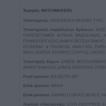
Χορηγός: MATCHMAKERS
Υποστηρικτές
:
NISSI BEACH RESORT, TTEC
Υποστηρικτές παράλληλων δράσεων:
ΙΑΣΙΣ
ΠΑΝΕΠΙΣΤΗΜΙΟΥ ΔΥΤΙΚΗΣ ΜΑΚΕΔΟΝΙΑΣ, 
ΓΡΑΦΕΙΟ ΕΡΓΑΣΙΑΣ ΔΗΜΟΥ ΘΕΣΣΑΛΟΝΙΚΗΣ, 
ECONOMIC & FINANCIAL ANALYSIS), EMP
IRIDA CENTER, ΕΡΥΘΡΟΣ ΣΤΑΥΡΟΣ, UNITED 
Υποστήριξη δήμων:
ΔΗΜΟΣ ΘΕΣΣΑΛΟΝΙΚΗΣ,
ΔΗΜΟΥ ΚΑΒΑΛΑΣ, ΔΗΜΟΣ ΝΕΑΠΟΛΗΣ-ΣΥΚΕ
Food
s
ponsor
:
ΙΕΚ ΔΕΛΤΑ 360°
Drink
s
ponsor
:
MINOA
Drink partners:
DANNELI COFFEE WORLD, A
Χορηγοί επικοινωνίας:
STAR ΚΕΝΤΡΙΚΗΣ ΕΛ