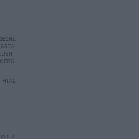
ΝΔΕΣΗΣ
SSEA,
ENDENT
TNERS,
ΤΗΤΑΣ
IA.GR,