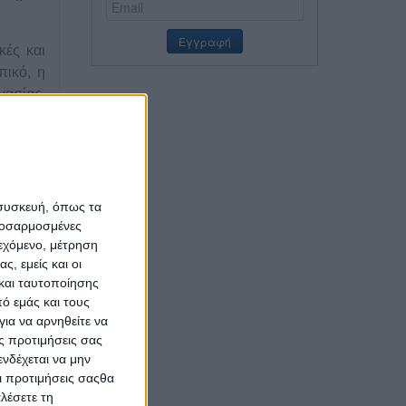
κές και
πικό, η
γασίας,
ων των
άλληλη
 είσοδο
 συσκευή, όπως τα
προσαρμοσμένες
ιεχόμενο, μέτρηση
κό.
ς, εμείς και οι
και ταυτοποίησης
νάπτυξη
ό εμάς και τους
ια να αρνηθείτε να
In tips,
ς προτιμήσεις σας
ational
νδέχεται να μην
ματικός
Οι προτιμήσεις σαςθα
lls, Α’
λέσετε τη