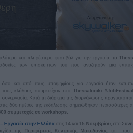
γαλύτερο και πληρέστερο φεστιβάλ για την εργασία, το
Thess
σδοκίες των επισκεπτών του που αναζητούν μια επιτυχ
ς όσο και από τους υποψηφίους για εργασία ήταν εντυπω
τους κλάδους συμμετείχαν στο
Thessaloniki
#
JobFestiva
 συνεργασία. Κατά τη διάρκεια της διοργάνωσης πραγματοπο
 στις δύο ημέρες της εκδήλωσης σημειώθηκαν περισσότερες 
800 συμμετοχές σε
workshops
.
– Εργασία στην Ελλάδα
στις
1
4
και
15 Νοεμβρίου
, στο
Συνε
αιγίδα της
Περιφέρειας Κεντρικής Μακεδονίας
και του