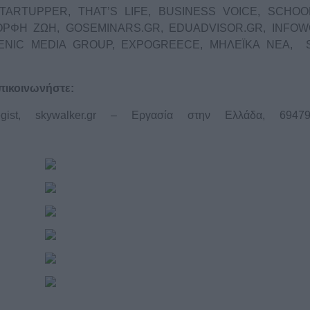
STARTUPPER, THAT’S LIFE, BUSINESS VOICE, SCHOO
ΟΡΦΗ ΖΩΗ, GOSEMINARS.GR, EDUADVISOR.GR, INFO
LLENIC MEDIA GROUP, EXPOGREECE, ΜΗΛΕΪΚΑ ΝΕΑ, 
πικοινωνήστε:
egist, skywalker.gr – Εργασία στην Ελλάδα, 69479