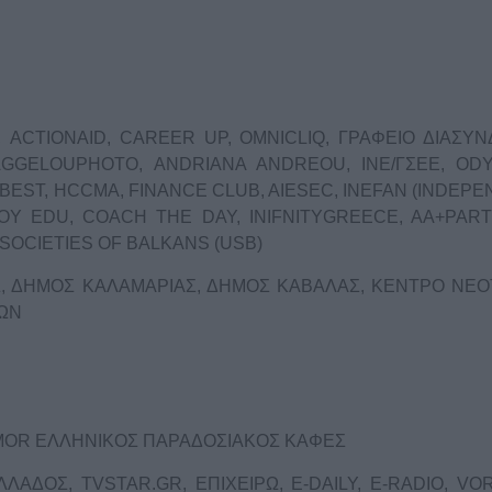
, ACTIONΑID, CAREER UP, OMNICLIQ, ΓΡΑΦΕΙΟ ΔΙΑΣΥ
AGGELOUPHOTO, ANDRIANA ANDREOU, ΙΝΕ/ΓΣΕΕ, ODY
BEST, HCCMA, FINANCE CLUB, AIESEC, INEFAN (INDEP
LOY EDU, COACH THE DAY, INIFNITYGREECE, AA+PAR
SOCIETIES OF BALKANS (USB)
 ΔΗΜΟΣ ΚΑΛΑΜΑΡΙΑΣ, ΔΗΜΟΣ ΚΑΒΑΛΑΣ, ΚΕΝΤΡΟ ΝΕΟ
ΩΝ
MOR ΕΛΛΗΝΙΚΟΣ ΠΑΡΑΔΟΣΙΑΚΟΣ ΚΑΦΕΣ
ΛΑΔΟΣ, TVSTAR.GR, ΕΠΙΧΕΙΡΩ, E-DAILY, E-RADIO, VOR