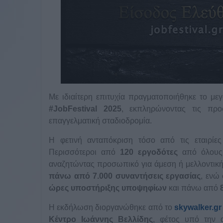
Με ιδιαίτερη επιτυχία πραγματοποιήθηκε το με
#
JobFestival
2025
, εκπληρώνοντας τις προ
επαγγελματική σταδιοδρομία.
Η φετινή ανταπόκριση τόσο από τις εταιρίε
Περισσότεροι από
120 εργοδότες
από όλους 
αναζητώντας προσωπικό για άμεση ή μελλοντική
πάνω από
7.000 συναντήσεις εργασίας
, ενώ
ώρες υποστήριξης υποψηφίων
και πάνω από
Η εκδήλωση διοργανώθηκε από το
skywalker
.
gr
Κέντρο Ιωάννης Βελλίδης
, φέτος υπό την 