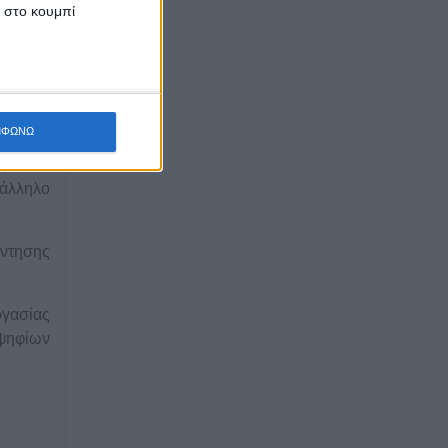
κ στο κουμπί
πλαίσιο
οπό την
τηρίζει
s
και τα
ΜΦΩΝΩ
φιοι να
τάλληλο
ντησης
ργασίας
οψηφίων