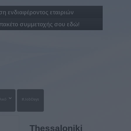
η ενδιαφέροντος εταιριών
 πακέτο συμμετοχής σου εδώ!
λικό
#JobDays
Thessaloniki