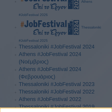
Athens
#JobFestival 2026
Thessaloniki
#JobFestival 2025
Thessaloniki #JobFestival 2024
Athens #JobFestival 2024
(Νοέμβριος)
Athens #JobFestival 2024
(Φεβρουάριος)
Thessaloniki #JobFestival 2023
Thessaloniki #JobFestival 2022
Athens #JobFestival 2022
Thessaloniki #JobFestival 2019