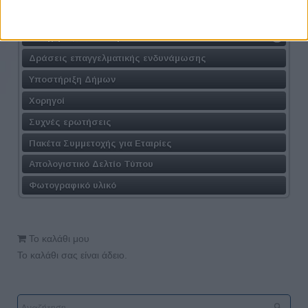
Συμμετοχή στα Workshop
Εισηγητές Workshop
Δράσεις επαγγελματικής ενδυνάμωσης
Υποστήριξη Δήμων
Χορηγοί
Συχνές ερωτήσεις
Πακέτα Συμμετοχής για Εταιρίες
Απολογιστικό Δελτίο Τύπου
Φωτογραφικό υλικό
Το καλάθι μου
Το καλάθι σας είναι άδειο.