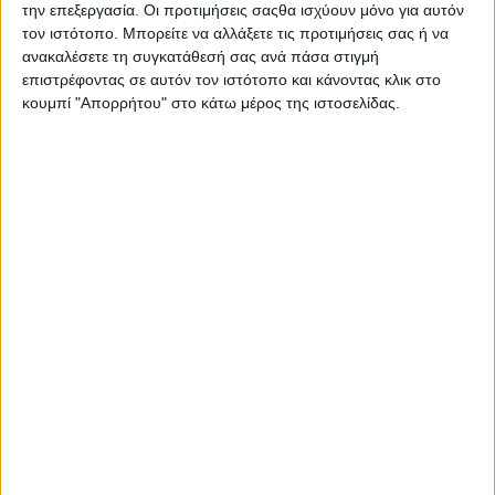
την επεξεργασία. Οι προτιμήσεις σαςθα ισχύουν μόνο για αυτόν
Στατιστικά Athens #JobFestival
τον ιστότοπο. Μπορείτε να αλλάξετε τις προτιμήσεις σας ή να
2019
ανακαλέσετε τη συγκατάθεσή σας ανά πάσα στιγμή
Στατιστικά Thessaloniki
επιστρέφοντας σε αυτόν τον ιστότοπο και κάνοντας κλικ στο
κουμπί "Απορρήτου" στο κάτω μέρος της ιστοσελίδας.
#JobFestival 2019
Στατιστικά Athens #JobFestival
2018
Στατιστικά Thessaloniki
#JobFestival 2018
Στατιστικά Athens #JobFestival
2017
Στατιστικά Thessaloniki
#JobFestival 2017
Στατιστικά Athens #JobFestival
2016
Στατιστικά Athens #JobFestival