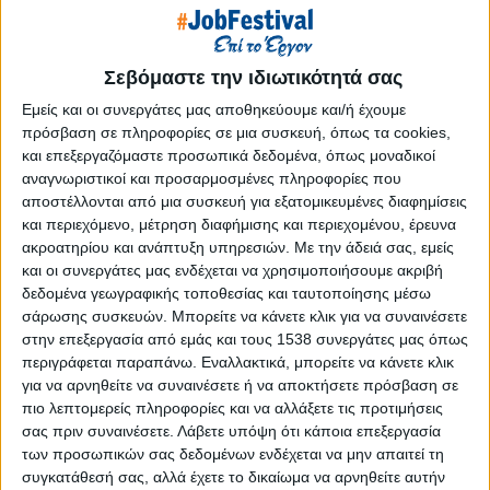
Reborn
Athens #JobFestival 2019
Thessaloniki #JobFestival 2019
Σεβόμαστε την ιδιωτικότητά σας
Athens #JobFestival 2018
Εμείς και οι συνεργάτες μας αποθηκεύουμε και/ή έχουμε
πρόσβαση σε πληροφορίες σε μια συσκευή, όπως τα cookies,
Thessaloniki #JobFestival 2018
και επεξεργαζόμαστε προσωπικά δεδομένα, όπως μοναδικοί
Athens #JobFestival 2017
αναγνωριστικοί και προσαρμοσμένες πληροφορίες που
αποστέλλονται από μια συσκευή για εξατομικευμένες διαφημίσεις
Τhessaloniki #JobFestival 2017
και περιεχόμενο, μέτρηση διαφήμισης και περιεχομένου, έρευνα
Athens #JobFestival 2016
ακροατηρίου και ανάπτυξη υπηρεσιών.
Με την άδειά σας, εμείς
Athens #JobFestival 2015
και οι συνεργάτες μας ενδέχεται να χρησιμοποιήσουμε ακριβή
δεδομένα γεωγραφικής τοποθεσίας και ταυτοποίησης μέσω
Thessaloniki #JobFestival 2014
σάρωσης συσκευών. Μπορείτε να κάνετε κλικ για να συναινέσετε
Στατιστικά
στην επεξεργασία από εμάς και τους 1538 συνεργάτες μας όπως
περιγράφεται παραπάνω. Εναλλακτικά, μπορείτε να κάνετε κλικ
Στατιστικά Athens & Thessaloniki
για να αρνηθείτε να συναινέσετε ή να αποκτήσετε πρόσβαση σε
#JobFestivals 2022
πιο λεπτομερείς πληροφορίες και να αλλάξετε τις προτιμήσεις
σας πριν συναινέσετε.
Λάβετε υπόψη ότι κάποια επεξεργασία
Στατιστικά Thessaloniki
των προσωπικών σας δεδομένων ενδέχεται να μην απαιτεί τη
#JobFestival 2019 Reborn
συγκατάθεσή σας, αλλά έχετε το δικαίωμα να αρνηθείτε αυτήν