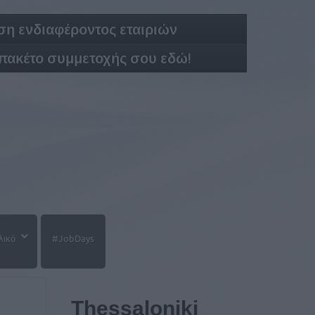
η ενδιαφέροντος εταιριών
 πακέτο συμμετοχής σου εδώ!
λικό
#JobDays
Thessaloniki