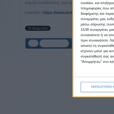
σημείο συνάντησης των marketing leaders και να
cookies, και επεξε
πληροφορίες που απο
LinkedIn:
https://www.linkedin.com/in/parliaris
διαφήμισης και περι
συνεργάτες μας ενδέ
μέσω σάρωσης συσκευ
1538 συνεργάτες μας
συναινέσετε ή να απ
πριν συναινέσετε.
Λά
Προηγούμενο
απαιτεί τη συγκατάθ
ισχύουν μόνο για αυ
συγκατάθεσή σας ανά
"Απορρήτου" στο κάτ
ΠΕΡΙΣΣΟΤΕΡΕΣ 