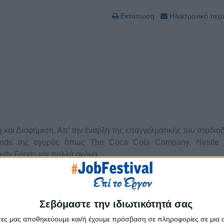
Εκτύπωση
Ηλεκτρονικό ταχ
και Διαφήμιση. Απ’ την έναρξη της επαγγελματικής του σταδιο
rands της αγοράς όπως The Coca Cola Company, Nestle H
asty Foods και πολλά ακόμα.
 εστίασε περισσότερο στην Στρατηγική Επικοινωνίας και στην
αλωτών ενώ μαζί με την ομάδα του έχει δημιουργήσει καμπάνι
.
Σεβόμαστε την ιδιωτικότητά σας
dstronomers και την εκπομπή marketBEers που φιλοδοξεί να γίν
άτες μας αποθηκεύουμε και/ή έχουμε πρόσβαση σε πληροφορίες σε μια