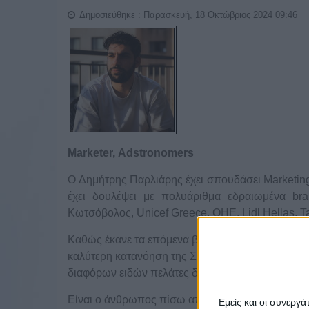
Δημοσιεύθηκε : Παρασκευή, 18 Οκτώβριος 2024 09:46
Marketer, Adstronomers
O Δημήτρης Παρλιάρης έχει σπουδάσει Marketing 
έχει δουλέψει με πολυάριθμα εδραιωμένα b
Κωτσόβολος, Unicef Greece, ΟΗΕ, Lidl Hellas, T
Καθώς έκανε τα επόμενα βήματα της καριέρας του
καλύτερη κατανόηση της Συμπεριφοράς των Καταν
διαφόρων ειδών πελάτες διαφορετικών industries
Είναι ο άνθρωπος πίσω απ’ το creative agency A
Εμείς και οι συνεργ