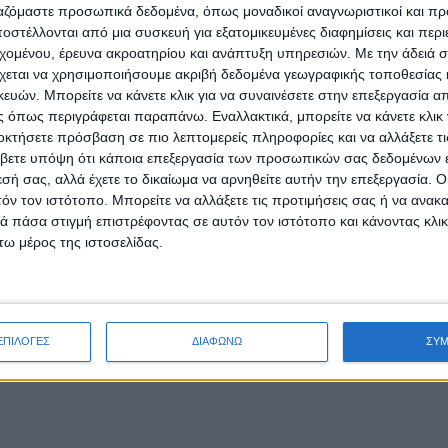
 πυροδοτήσει ουσιαστικές συζητήσεις.
ργαζόμαστε προσωπικά δεδομένα, όπως μοναδικοί αναγνωριστικοί και 
στέλλονται από μια συσκευή για εξατομικευμένες διαφημίσεις και περ
εχομένου, έρευνα ακροατηρίου και ανάπτυξη υπηρεσιών.
Με την άδειά σα
χεται να χρησιμοποιήσουμε ακριβή δεδομένα γεωγραφικής τοποθεσίας 
ών. Μπορείτε να κάνετε κλικ για να συναινέσετε στην επεξεργασία απ
 όπως περιγράφεται παραπάνω. Εναλλακτικά, μπορείτε να κάνετε κλικ γ
οκτήσετε πρόσβαση σε πιο λεπτομερείς πληροφορίες και να αλλάξετε τι
βετε υπόψη ότι κάποια επεξεργασία των προσωπικών σας δεδομένων ε
Επόμ
εσή σας, αλλά έχετε το δικαίωμα να αρνηθείτε αυτήν την επεξεργασία. 
τόν τον ιστότοπο. Μπορείτε να αλλάξετε τις προτιμήσεις σας ή να ανακα
 πάσα στιγμή επιστρέφοντας σε αυτόν τον ιστότοπο και κάνοντας κλι
ω μέρος της ιστοσελίδας.
ΕΠΙΛΟΓΕΣ
ΔΙΑΦΩΝΩ
ΣΥ