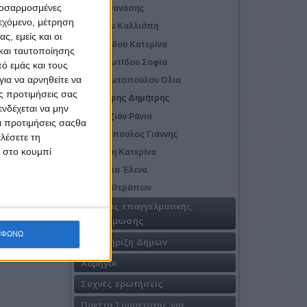
προσαρμοσμένες
Λέλες Θανάσης
ιεχόμενο, μέτρηση
Μόσχου Καλλιόπη
ς, εμείς και οι
Ομουρίδου Κατερίνα
και ταυτοποίησης
Παναγιωτίδου Σοφία
ό εμάς και τους
ια να αρνηθείτε να
Παναγιωτοπούλου Όλια
ς προτιμήσεις σας
Παρλιάρης Δημήτρης
νδέχεται να μην
ενο
Σεμερτζιάν Ράνια
Οι προτιμήσεις σαςθα
Τζαβλόπουλος Γιάννης
λέσετε τη
κ στο κουμπί
Τριγώνη Κατερίνα
Τσίτσελα Έλενα
Φάκας Θεράπων
Δράσεις επαγγελματικής
ενδυνάμωσης
ΜΦΩΝΩ
Υποστήριξη Δήμων
Χορηγοί
Συχνές ερωτήσεις
Πακέτα Συμμετοχής για