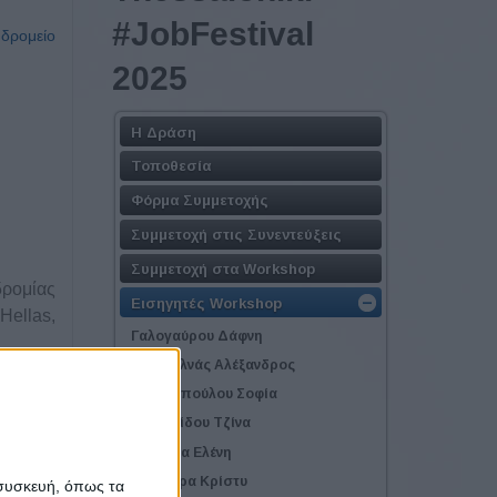
#JobFestival
υδρομείο
2025
Η Δράση
Τοποθεσία
Φόρμα Συμμετοχής
Συμμετοχή στις Συνεντεύξεις
Συμμετοχή στα Workshop
δρομίας
Εισηγητές Workshop
ellas,
Γαλογαύρου Δάφνη
Γκαγκαλνάς Αλέξανδρος
Δαυιδοπούλου Σοφία
ες για
Θεοφιλίδου Τζίνα
Κολλήγα Ελένη
ει το
Κωστάρα Κρίστυ
 συσκευή, όπως τα