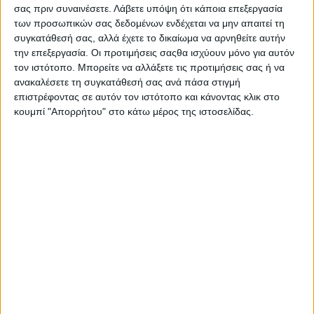
Στατιστικά Athens #JobFestival
σας πριν συναινέσετε.
Λάβετε υπόψη ότι κάποια επεξεργασία
των προσωπικών σας δεδομένων ενδέχεται να μην απαιτεί τη
2019
συγκατάθεσή σας, αλλά έχετε το δικαίωμα να αρνηθείτε αυτήν
Στατιστικά Thessaloniki
την επεξεργασία. Οι προτιμήσεις σαςθα ισχύουν μόνο για αυτόν
τον ιστότοπο. Μπορείτε να αλλάξετε τις προτιμήσεις σας ή να
#JobFestival 2019
ανακαλέσετε τη συγκατάθεσή σας ανά πάσα στιγμή
Στατιστικά Athens #JobFestival
επιστρέφοντας σε αυτόν τον ιστότοπο και κάνοντας κλικ στο
κουμπί "Απορρήτου" στο κάτω μέρος της ιστοσελίδας.
2018
Στατιστικά Thessaloniki
#JobFestival 2018
Στατιστικά Athens #JobFestival
2017
Στατιστικά Thessaloniki
#JobFestival 2017
Στατιστικά Athens #JobFestival
2016
Στατιστικά Athens #JobFestival