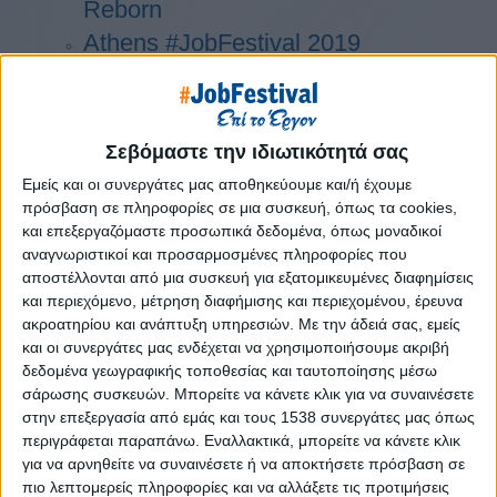
Reborn
Athens #JobFestival 2019
Thessaloniki #JobFestival 2019
Athens #JobFestival 2018
Thessaloniki #JobFestival 2018
Σεβόμαστε την ιδιωτικότητά σας
Athens #JobFestival 2017
Εμείς και οι συνεργάτες μας αποθηκεύουμε και/ή έχουμε
Τhessaloniki #JobFestival 2017
πρόσβαση σε πληροφορίες σε μια συσκευή, όπως τα cookies,
και επεξεργαζόμαστε προσωπικά δεδομένα, όπως μοναδικοί
Athens #JobFestival 2016
αναγνωριστικοί και προσαρμοσμένες πληροφορίες που
Athens #JobFestival 2015
αποστέλλονται από μια συσκευή για εξατομικευμένες διαφημίσεις
και περιεχόμενο, μέτρηση διαφήμισης και περιεχομένου, έρευνα
Thessaloniki #JobFestival 2014
ακροατηρίου και ανάπτυξη υπηρεσιών.
Με την άδειά σας, εμείς
Στατιστικά
και οι συνεργάτες μας ενδέχεται να χρησιμοποιήσουμε ακριβή
δεδομένα γεωγραφικής τοποθεσίας και ταυτοποίησης μέσω
Στατιστικά Athens & Thessaloniki
σάρωσης συσκευών. Μπορείτε να κάνετε κλικ για να συναινέσετε
#JobFestivals 2022
στην επεξεργασία από εμάς και τους 1538 συνεργάτες μας όπως
περιγράφεται παραπάνω. Εναλλακτικά, μπορείτε να κάνετε κλικ
Στατιστικά Thessaloniki
για να αρνηθείτε να συναινέσετε ή να αποκτήσετε πρόσβαση σε
#JobFestival 2019 Reborn
πιο λεπτομερείς πληροφορίες και να αλλάξετε τις προτιμήσεις