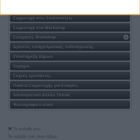
Φόρμα Συμμετοχής
Συμμετοχή στις Συνεντεύξεις
Συμμετοχή στα Workshop
Εισηγητές Workshop
Δράσεις επαγγελματικής ενδυνάμωσης
Υποστήριξη Δήμων
Χορηγοί
Συχνές ερωτήσεις
Πακέτα Συμμετοχής για Εταιρίες
Απολογιστικό Δελτίο Τύπου
Φωτογραφικό υλικό
Το καλάθι μου
Το καλάθι σας είναι άδειο.