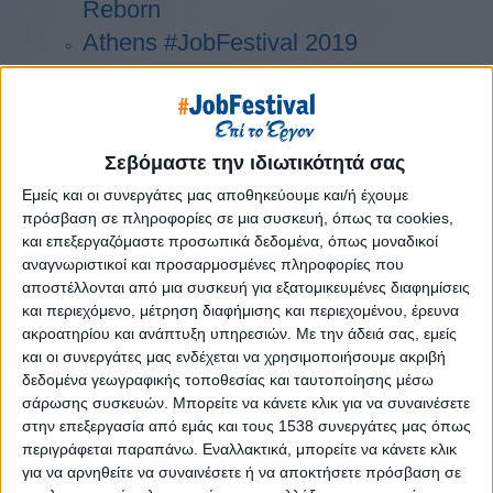
Reborn
Athens #JobFestival 2019
Thessaloniki #JobFestival 2019
Athens #JobFestival 2018
Thessaloniki #JobFestival 2018
Σεβόμαστε την ιδιωτικότητά σας
Athens #JobFestival 2017
Εμείς και οι συνεργάτες μας αποθηκεύουμε και/ή έχουμε
Τhessaloniki #JobFestival 2017
πρόσβαση σε πληροφορίες σε μια συσκευή, όπως τα cookies,
Athens #JobFestival 2016
και επεξεργαζόμαστε προσωπικά δεδομένα, όπως μοναδικοί
αναγνωριστικοί και προσαρμοσμένες πληροφορίες που
Athens #JobFestival 2015
αποστέλλονται από μια συσκευή για εξατομικευμένες διαφημίσεις
Thessaloniki #JobFestival 2014
και περιεχόμενο, μέτρηση διαφήμισης και περιεχομένου, έρευνα
ακροατηρίου και ανάπτυξη υπηρεσιών.
Με την άδειά σας, εμείς
Στατιστικά
και οι συνεργάτες μας ενδέχεται να χρησιμοποιήσουμε ακριβή
Στατιστικά Athens & Thessaloniki
δεδομένα γεωγραφικής τοποθεσίας και ταυτοποίησης μέσω
σάρωσης συσκευών. Μπορείτε να κάνετε κλικ για να συναινέσετε
#JobFestivals 2022
στην επεξεργασία από εμάς και τους 1538 συνεργάτες μας όπως
Στατιστικά Thessaloniki
περιγράφεται παραπάνω. Εναλλακτικά, μπορείτε να κάνετε κλικ
για να αρνηθείτε να συναινέσετε ή να αποκτήσετε πρόσβαση σε
#JobFestival 2019 Reborn