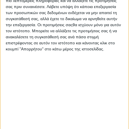
πιο λεπτομερείς πληροφορίες και να αλλάξετε τις προτιμήσεις
Στατιστικά Athens #JobFestival
σας πριν συναινέσετε.
Λάβετε υπόψη ότι κάποια επεξεργασία
2019
των προσωπικών σας δεδομένων ενδέχεται να μην απαιτεί τη
συγκατάθεσή σας, αλλά έχετε το δικαίωμα να αρνηθείτε αυτήν
Στατιστικά Thessaloniki
την επεξεργασία. Οι προτιμήσεις σαςθα ισχύουν μόνο για αυτόν
#JobFestival 2019
τον ιστότοπο. Μπορείτε να αλλάξετε τις προτιμήσεις σας ή να
ανακαλέσετε τη συγκατάθεσή σας ανά πάσα στιγμή
Στατιστικά Athens #JobFestival
επιστρέφοντας σε αυτόν τον ιστότοπο και κάνοντας κλικ στο
2018
κουμπί "Απορρήτου" στο κάτω μέρος της ιστοσελίδας.
Στατιστικά Thessaloniki
#JobFestival 2018
Στατιστικά Athens #JobFestival
2017
Στατιστικά Thessaloniki
#JobFestival 2017
Στατιστικά Athens #JobFestival
2016
Στατιστικά Athens #JobFestival