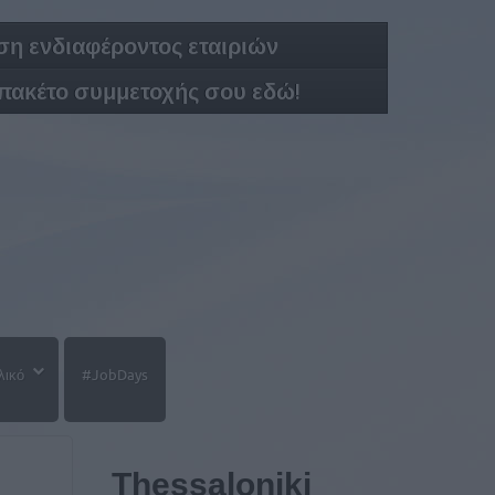
η ενδιαφέροντος εταιριών
 πακέτο συμμετοχής σου εδώ!
λικό
#JobDays
Thessaloniki