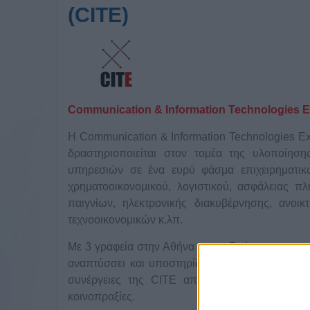
(CITE)
Communication & Information Technologies E
Η Communication & Information Technologies Ex
δραστηριοποιείται στον τομέα της υλοποίη
υπηρεσιών σε ένα ευρύ φάσμα επιχειρηματικ
χρηματοοικονομικού, λογιστικού, ασφάλειας π
παιγνίων, ηλεκτρονικής διακυβέρνησης, ανοι
τεχνοοικονομικών κ.λπ.
Με 3 γραφεία στην Αθήνα και τη Σπάρτη και μια ο
αναπτύσσει και υποστηρίζει συστήματα ΤΠΕ μεγ
συνέργειες της CITE απευθύνονται σε μεγάλου
κοινοπραξίες.