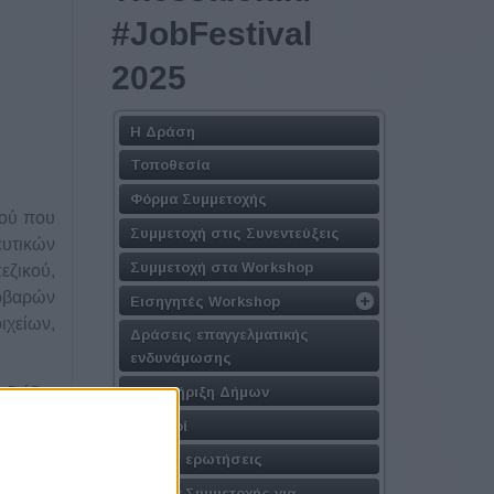
#JobFestival
2025
Η Δράση
Τοποθεσία
Φόρμα Συμμετοχής
κού που
Συμμετοχή στις Συνεντεύξεις
υτικών
Συμμετοχή στα Workshop
ζικού,
σοβαρών
Εισηγητές Workshop
ιχείων,
Δράσεις επαγγελματικής
ενδυνάμωσης
Υποστήριξη Δήμων
διάζει,
 και οι
Χορηγοί
ίες και
Συχνές ερωτήσεις
Πακέτα Συμμετοχής για