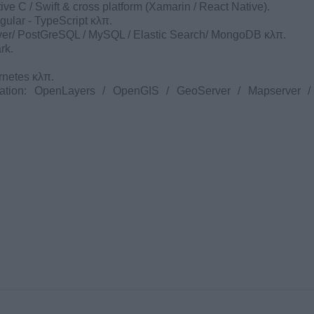
ve C / Swift & cross platform (Xamarin / React Native).
ular - TypeScript κλπ.
ver/ PostGreSQL / MySQL / Elastic Search/ MongoDB κλπ.
rk.
rnetes κλπ.
zation: OpenLayers / OpenGIS / GeoServer / Mapserver 