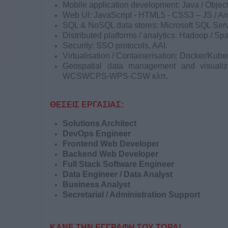
Mobile application development: Java / Objecti
Web UI: JavaScript - HTML5 - CSS3 – JS / Ang
SQL & NoSQL data stores: Microsoft SQL Ser
Distributed platforms / analytics: Hadoop / Spa
Security: SSO protocols, AAI.
Virtualisation / Containerisation: Docker/Kube
Geospatial data management and visuali
WCSWCPS-WPS-CSW κλπ.
ΘΕΣΕΙΣ ΕΡΓΑΣΙΑΣ:
Solutions Architect
DevOps Engineer
Frontend Web Developer
Backend Web Developer
Full Stack Software Engineer
Data Engineer / Data Analyst
Business Analyst
Secretarial / Administration Support
ΚΑΝΕ ΤΗΝ ΕΓΓΡΑΦΗ ΣΟΥ ΤΩΡΑ!