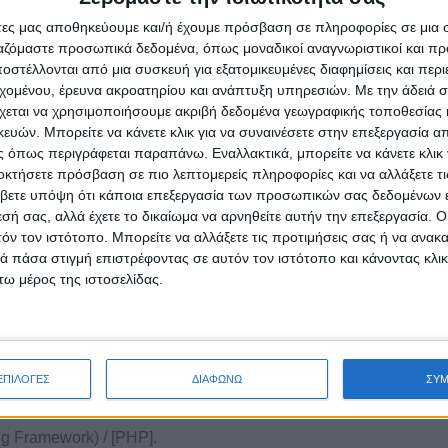
ευνα και καινοτομία, σχεδιάζοντας και εφαρμόζοντας λύσεις αιχ
άτες μας αποθηκεύουμε και/ή έχουμε πρόσβαση σε πληροφορίες σε μια
ογιστικού νέφους, οι οποίες καλύπτουν πεδία όπως αν
ργαζόμαστε προσωπικά δεδομένα, όπως μοναδικοί αναγνωριστικοί και 
ίριση δεδομένων, εξειδικευμένη προσομοίωση και μοντελο
στέλλονται από μια συσκευή για εξατομικευμένες διαφημίσεις και περ
εχομένου, έρευνα ακροατηρίου και ανάπτυξη υπηρεσιών.
Με την άδειά σα
 επεξεργασία και οπτικοποίηση κ.λπ.
χεται να χρησιμοποιήσουμε ακριβή δεδομένα γεωγραφικής τοποθεσίας 
s SA (CITE) is a Software Experts' Agency operating in the do
ών. Μπορείτε να κάνετε κλικ για να συναινέσετε στην επεξεργασία απ
 όπως περιγράφεται παραπάνω. Εναλλακτικά, μπορείτε να κάνετε κλικ γ
ting in a wide range of business sectors, including among
οκτήσετε πρόσβαση σε πιο λεπτομερείς πληροφορίες και να αλλάξετε τι
formation Security, Smart Agriculture, Culture, Education, 
βετε υπόψη ότι κάποια επεξεργασία των προσωπικών σας δεδομένων ε
ure & Asset Management, Techno-economics etc.
εσή σας, αλλά έχετε το δικαίωμα να αρνηθείτε αυτήν την επεξεργασία. 
τόν τον ιστότοπο. Μπορείτε να αλλάξετε τις προτιμήσεις σας ή να ανακα
of 30+ highly skilled and committed software engineers, the 
 πάσα στιγμή επιστρέφοντας σε αυτόν τον ιστότοπο και κάνοντας κλι
T systems utilising state-of-the-art technologies. CITE’s w
ω μέρος της ιστοσελίδας.
ental entities, multinational companies and consortia. Besi
l research and innovation, designing and implementing cutti
res, information retrieval, (big/textual) data management, spec
sis, processing and visualization, etc.
ΕΠΙΛΟΓΕΣ
ΔΙΑΦΩΝΩ
ΣΥ
ε, είναι οι εξής / Our stack consists of:
ng Framework) / [PHP].