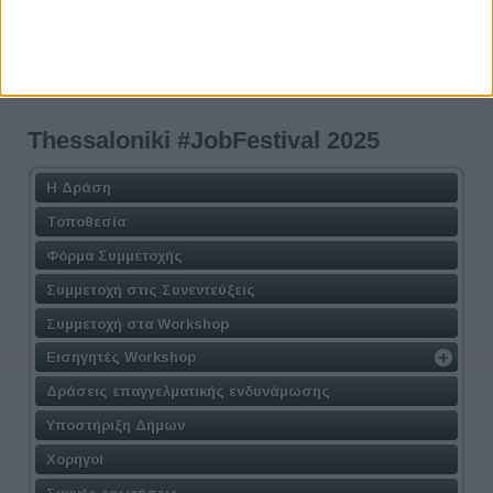
Thessaloniki #JobFestival 2025
Η Δράση
Τοποθεσία
Φόρμα Συμμετοχής
Συμμετοχή στις Συνεντεύξεις
Συμμετοχή στα Workshop
Εισηγητές Workshop
Δράσεις επαγγελματικής ενδυνάμωσης
Υποστήριξη Δήμων
Χορηγοί
Συχνές ερωτήσεις