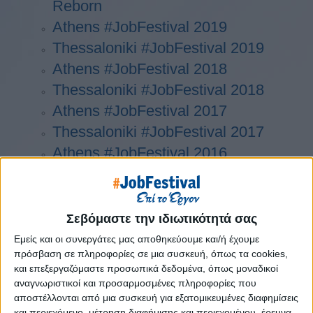
Reborn
Athens #JobFestival 2019
Thessaloniki #JobFestival 2019
Athens #JobFestival 2018
Thessaloniki #JobFestival 2018
Athens #JobFestival 2017
Τhessaloniki #JobFestival 2017
Athens #JobFestival 2016
Athens #JobFestival 2015
Thessaloniki #JobFestival 2014
Στατιστικά
Σεβόμαστε την ιδιωτικότητά σας
Στατιστικά Athens & Thessaloniki
Εμείς και οι συνεργάτες μας αποθηκεύουμε και/ή έχουμε
πρόσβαση σε πληροφορίες σε μια συσκευή, όπως τα cookies,
#JobFestivals 2022
και επεξεργαζόμαστε προσωπικά δεδομένα, όπως μοναδικοί
Στατιστικά Thessaloniki
αναγνωριστικοί και προσαρμοσμένες πληροφορίες που
αποστέλλονται από μια συσκευή για εξατομικευμένες διαφημίσεις
#JobFestival 2019 Reborn
και περιεχόμενο, μέτρηση διαφήμισης και περιεχομένου, έρευνα