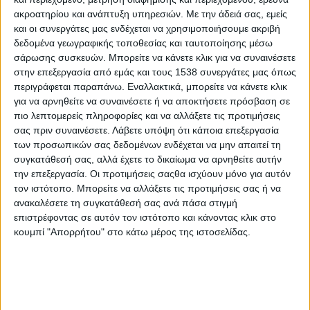
Στατιστικά Athens #JobFestival
ακροατηρίου και ανάπτυξη υπηρεσιών.
Με την άδειά σας, εμείς
2019
και οι συνεργάτες μας ενδέχεται να χρησιμοποιήσουμε ακριβή
δεδομένα γεωγραφικής τοποθεσίας και ταυτοποίησης μέσω
Στατιστικά Thessaloniki
σάρωσης συσκευών. Μπορείτε να κάνετε κλικ για να συναινέσετε
#JobFestival 2019
στην επεξεργασία από εμάς και τους 1538 συνεργάτες μας όπως
περιγράφεται παραπάνω. Εναλλακτικά, μπορείτε να κάνετε κλικ
Στατιστικά Athens #JobFestival
για να αρνηθείτε να συναινέσετε ή να αποκτήσετε πρόσβαση σε
2018
πιο λεπτομερείς πληροφορίες και να αλλάξετε τις προτιμήσεις
σας πριν συναινέσετε.
Λάβετε υπόψη ότι κάποια επεξεργασία
Στατιστικά Thessaloniki
των προσωπικών σας δεδομένων ενδέχεται να μην απαιτεί τη
#JobFestival 2018
συγκατάθεσή σας, αλλά έχετε το δικαίωμα να αρνηθείτε αυτήν
Στατιστικά Athens #JobFestival
την επεξεργασία. Οι προτιμήσεις σαςθα ισχύουν μόνο για αυτόν
τον ιστότοπο. Μπορείτε να αλλάξετε τις προτιμήσεις σας ή να
2017
ανακαλέσετε τη συγκατάθεσή σας ανά πάσα στιγμή
Στατιστικά Thessaloniki
επιστρέφοντας σε αυτόν τον ιστότοπο και κάνοντας κλικ στο
κουμπί "Απορρήτου" στο κάτω μέρος της ιστοσελίδας.
#JobFestival 2017
Στατιστικά Athens #JobFestival
2016
Στατιστικά Athens #JobFestival