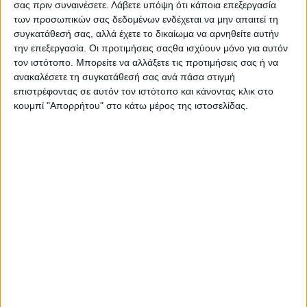
σας πριν συναινέσετε.
Λάβετε υπόψη ότι κάποια επεξεργασία
Στατιστικά Athens #JobFestival
των προσωπικών σας δεδομένων ενδέχεται να μην απαιτεί τη
2019
συγκατάθεσή σας, αλλά έχετε το δικαίωμα να αρνηθείτε αυτήν
την επεξεργασία. Οι προτιμήσεις σαςθα ισχύουν μόνο για αυτόν
Στατιστικά Thessaloniki
τον ιστότοπο. Μπορείτε να αλλάξετε τις προτιμήσεις σας ή να
#JobFestival 2019
ανακαλέσετε τη συγκατάθεσή σας ανά πάσα στιγμή
Στατιστικά Athens #JobFestival
επιστρέφοντας σε αυτόν τον ιστότοπο και κάνοντας κλικ στο
κουμπί "Απορρήτου" στο κάτω μέρος της ιστοσελίδας.
2018
Στατιστικά Thessaloniki
#JobFestival 2018
Στατιστικά Athens #JobFestival
2017
Στατιστικά Thessaloniki
#JobFestival 2017
Στατιστικά Athens #JobFestival
2016
Στατιστικά Athens #JobFestival