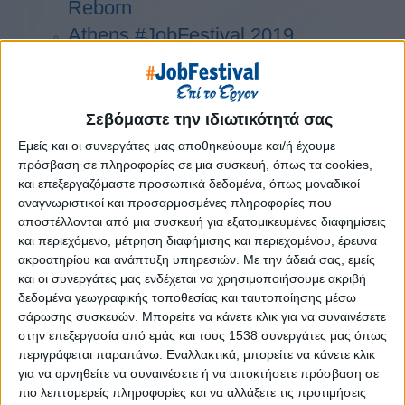
Reborn
Athens #JobFestival 2019
Thessaloniki #JobFestival 2019
Athens #JobFestival 2018
Thessaloniki #JobFestival 2018
Σεβόμαστε την ιδιωτικότητά σας
Athens #JobFestival 2017
Εμείς και οι συνεργάτες μας αποθηκεύουμε και/ή έχουμε
πρόσβαση σε πληροφορίες σε μια συσκευή, όπως τα cookies,
Τhessaloniki #JobFestival 2017
και επεξεργαζόμαστε προσωπικά δεδομένα, όπως μοναδικοί
Athens #JobFestival 2016
αναγνωριστικοί και προσαρμοσμένες πληροφορίες που
Athens #JobFestival 2015
αποστέλλονται από μια συσκευή για εξατομικευμένες διαφημίσεις
και περιεχόμενο, μέτρηση διαφήμισης και περιεχομένου, έρευνα
Thessaloniki #JobFestival 2014
ακροατηρίου και ανάπτυξη υπηρεσιών.
Με την άδειά σας, εμείς
Στατιστικά
και οι συνεργάτες μας ενδέχεται να χρησιμοποιήσουμε ακριβή
δεδομένα γεωγραφικής τοποθεσίας και ταυτοποίησης μέσω
Στατιστικά Athens & Thessaloniki
σάρωσης συσκευών. Μπορείτε να κάνετε κλικ για να συναινέσετε
#JobFestivals 2022
στην επεξεργασία από εμάς και τους 1538 συνεργάτες μας όπως
περιγράφεται παραπάνω. Εναλλακτικά, μπορείτε να κάνετε κλικ
Στατιστικά Thessaloniki
για να αρνηθείτε να συναινέσετε ή να αποκτήσετε πρόσβαση σε
#JobFestival 2019 Reborn
πιο λεπτομερείς πληροφορίες και να αλλάξετε τις προτιμήσεις