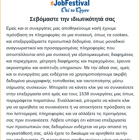
Reborn
Athens #JobFestival 2019
Σεβόμαστε την ιδιωτικότητά σας
Thessaloniki #JobFestival 2019
Εμείς και οι συνεργάτες μας αποθηκεύουμε και/ή έχουμε
Athens #JobFestival 2018
πρόσβαση σε πληροφορίες σε μια συσκευή, όπως τα cookies,
Thessaloniki #JobFestival 2018
και επεξεργαζόμαστε προσωπικά δεδομένα, όπως μοναδικοί
αναγνωριστικοί και προσαρμοσμένες πληροφορίες που
Athens #JobFestival 2017
αποστέλλονται από μια συσκευή για εξατομικευμένες διαφημίσεις
Τhessaloniki #JobFestival 2017
και περιεχόμενο, μέτρηση διαφήμισης και περιεχομένου, έρευνα
Athens #JobFestival 2016
ακροατηρίου και ανάπτυξη υπηρεσιών.
Με την άδειά σας, εμείς
και οι συνεργάτες μας ενδέχεται να χρησιμοποιήσουμε ακριβή
Athens #JobFestival 2015
δεδομένα γεωγραφικής τοποθεσίας και ταυτοποίησης μέσω
Thessaloniki #JobFestival 2014
σάρωσης συσκευών. Μπορείτε να κάνετε κλικ για να συναινέσετε
στην επεξεργασία από εμάς και τους 1538 συνεργάτες μας όπως
Στατιστικά
περιγράφεται παραπάνω. Εναλλακτικά, μπορείτε να κάνετε κλικ
Στατιστικά Athens & Thessaloniki
για να αρνηθείτε να συναινέσετε ή να αποκτήσετε πρόσβαση σε
πιο λεπτομερείς πληροφορίες και να αλλάξετε τις προτιμήσεις
#JobFestivals 2022
σας πριν συναινέσετε.
Λάβετε υπόψη ότι κάποια επεξεργασία
Στατιστικά Thessaloniki
των προσωπικών σας δεδομένων ενδέχεται να μην απαιτεί τη
συγκατάθεσή σας, αλλά έχετε το δικαίωμα να αρνηθείτε αυτήν
#JobFestival 2019 Reborn
την επεξεργασία. Οι προτιμήσεις σαςθα ισχύουν μόνο για αυτόν