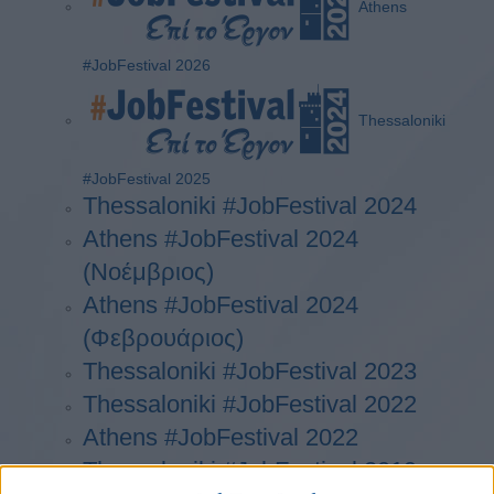
Athens
#JobFestival 2026
Thessaloniki
#JobFestival 2025
Thessaloniki #JobFestival 2024
Athens #JobFestival 2024
(Νοέμβριος)
Athens #JobFestival 2024
(Φεβρουάριος)
Thessaloniki #JobFestival 2023
Thessaloniki #JobFestival 2022
Athens #JobFestival 2022
Thessaloniki #JobFestival 2019