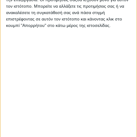
Στατιστικά Athens #JobFestival
τον ιστότοπο. Μπορείτε να αλλάξετε τις προτιμήσεις σας ή να
2019
ανακαλέσετε τη συγκατάθεσή σας ανά πάσα στιγμή
επιστρέφοντας σε αυτόν τον ιστότοπο και κάνοντας κλικ στο
Στατιστικά Thessaloniki
κουμπί "Απορρήτου" στο κάτω μέρος της ιστοσελίδας.
#JobFestival 2019
Στατιστικά Athens #JobFestival
2018
Στατιστικά Thessaloniki
#JobFestival 2018
Στατιστικά Athens #JobFestival
2017
Στατιστικά Thessaloniki
#JobFestival 2017
Στατιστικά Athens #JobFestival
2016
Στατιστικά Athens #JobFestival