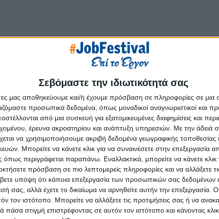
των με όραμα να είναι ο πιο δίκαιος και εξειδικευμένος οργ
Σεβόμαστε την ιδιωτικότητά σας
που επιλέγουν τόσο οι υποψήφιοι όσο και οι εργοδότες. Διαθ
άτες μας αποθηκεύουμε και/ή έχουμε πρόσβαση σε πληροφορίες σε μια
 εξειδικεύσεών μας –
Operational
,
Professional
,
Digital
&
Enter
ργαζόμαστε προσωπικά δεδομένα, όπως μοναδικοί αναγνωριστικοί και 
 υψηλής ποιότητας, ποικιλόμορφο και ευέλικτο ανθρώπινο δ
στέλλονται από μια συσκευή για εξατομικευμένες διαφημίσεις και περ
τε να παρέχουμε ίσες ευκαιρίες σε ανθρώπους από κάθε υπόβα
εχομένου, έρευνα ακροατηρίου και ανάπτυξη υπηρεσιών.
Με την άδειά σα
έναν ταχύτατα μεταβαλλόμενο κόσμο εργασίας. Μέσω της αξ
χεται να χρησιμοποιήσουμε ακριβή δεδομένα γεωγραφικής τοποθεσίας 
κάνουμε τον κόσμο της εργασίας καλύτερο για όλους.
ών. Μπορείτε να κάνετε κλικ για να συναινέσετε στην επεξεργασία απ
 όπως περιγράφεται παραπάνω. Εναλλακτικά, μπορείτε να κάνετε κλικ γ
οκτήσετε πρόσβαση σε πιο λεπτομερείς πληροφορίες και να αλλάξετε τι
βετε υπόψη ότι κάποια επεξεργασία των προσωπικών σας δεδομένων ε
εσή σας, αλλά έχετε το δικαίωμα να αρνηθείτε αυτήν την επεξεργασία. 
από τους ακόλουθους κλάδους:
τόν τον ιστότοπο. Μπορείτε να αλλάξετε τις προτιμήσεις σας ή να ανακα
 πάσα στιγμή επιστρέφοντας σε αυτόν τον ιστότοπο και κάνοντας κλι