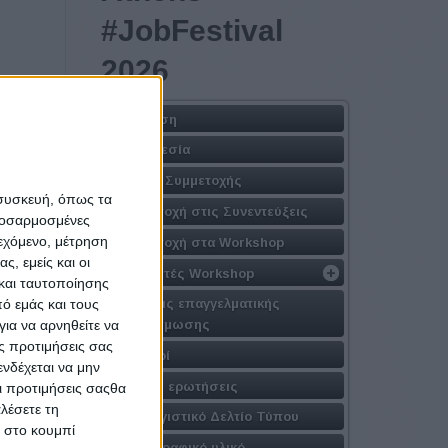
#JobFestival
2026
Η Δράση
Τοποθεσία
ανισμός
Φόρμα Συμμετοχής
έτοντας
 συσκευή, όπως τα
prise
–
Συμμετοχή στις Συνεντεύξεις
προσαρμοσμένες
υναμικό
ιεχόμενο, μέτρηση
Συμμετοχή στα Workshop
θρο και
ς, εμείς και οι
Εισηγητές Workshop
ίας που
και ταυτοποίησης
Δράσεις επαγγελματικής
ό εμάς και τους
ενδυνάμωσης
ια να αρνηθείτε να
ς προτιμήσεις σας
Χορηγοί
νδέχεται να μην
Συχνές ερωτήσεις
Οι προτιμήσεις σαςθα
λέσετε τη
Απολογιστικό Δελτίο Τύπου
κ στο κουμπί
Φωτογραφικό υλικό