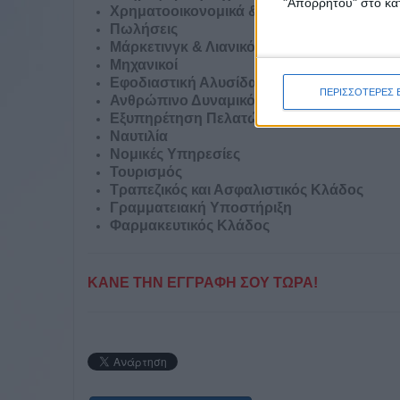
"Απορρήτου" στο κάτ
Χρηματοοικονομικά & Λογιστική
Πωλήσεις
Μάρκετινγκ & Λιανικό Εμπόριο
Μηχανικοί
Εφοδιαστική Αλυσίδα & Αποθήκη
ΠΕΡΙΣΣΟΤΕΡΕΣ 
Ανθρώπινο Δυναμικό
Εξυπηρέτηση Πελατών
Ναυτιλία
Νομικές Υπηρεσίες
Τουρισμός
Τραπεζικός και Ασφαλιστικός Κλάδος
Γραμματειακή Υποστήριξη
Φαρμακευτικός Κλάδος
ΚΑΝΕ ΤΗΝ ΕΓΓΡΑΦΗ ΣΟΥ ΤΩΡΑ!