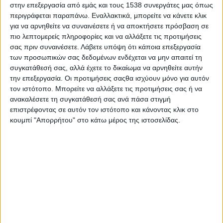
στην επεξεργασία από εμάς και τους 1538 συνεργάτες μας όπως
Στατιστικά Athens #JobFestival
περιγράφεται παραπάνω. Εναλλακτικά, μπορείτε να κάνετε κλικ
2019
για να αρνηθείτε να συναινέσετε ή να αποκτήσετε πρόσβαση σε
Στατιστικά Thessaloniki
πιο λεπτομερείς πληροφορίες και να αλλάξετε τις προτιμήσεις
σας πριν συναινέσετε.
Λάβετε υπόψη ότι κάποια επεξεργασία
#JobFestival 2019
των προσωπικών σας δεδομένων ενδέχεται να μην απαιτεί τη
Στατιστικά Athens #JobFestival
συγκατάθεσή σας, αλλά έχετε το δικαίωμα να αρνηθείτε αυτήν
την επεξεργασία. Οι προτιμήσεις σαςθα ισχύουν μόνο για αυτόν
2018
τον ιστότοπο. Μπορείτε να αλλάξετε τις προτιμήσεις σας ή να
Στατιστικά Thessaloniki
ανακαλέσετε τη συγκατάθεσή σας ανά πάσα στιγμή
επιστρέφοντας σε αυτόν τον ιστότοπο και κάνοντας κλικ στο
#JobFestival 2018
κουμπί "Απορρήτου" στο κάτω μέρος της ιστοσελίδας.
Στατιστικά Athens #JobFestival
2017
Στατιστικά Thessaloniki
#JobFestival 2017
Στατιστικά Athens #JobFestival
2016
Στατιστικά Athens #JobFestival