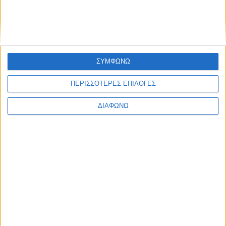
Υλικό
Φωτογραφίες
Παρουσιάσεις
ΣΥΜΦΩΝΩ
Υλικό
Φωτογραφίες
ΠΕΡΙΣΣΟΤΕΡΕΣ ΕΠΙΛΟΓΕΣ
Παρουσιάσεις
ΔΙΑΦΩΝΩ
#JobDays
One&Only
One&Only
At One&Only, we exist to create joy for our guests