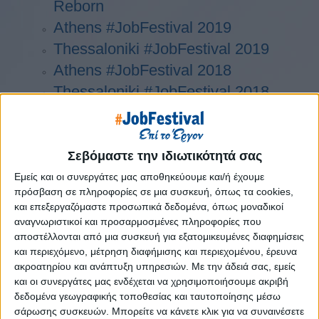
Reborn
Athens #JobFestival 2019
Thessaloniki #JobFestival 2019
Athens #JobFestival 2018
Thessaloniki #JobFestival 2018
Athens #JobFestival 2017
Τhessaloniki #JobFestival 2017
Athens #JobFestival 2016
Σεβόμαστε την ιδιωτικότητά σας
Athens #JobFestival 2015
Εμείς και οι συνεργάτες μας αποθηκεύουμε και/ή έχουμε
πρόσβαση σε πληροφορίες σε μια συσκευή, όπως τα cookies,
Thessaloniki #JobFestival 2014
και επεξεργαζόμαστε προσωπικά δεδομένα, όπως μοναδικοί
Στατιστικά
αναγνωριστικοί και προσαρμοσμένες πληροφορίες που
αποστέλλονται από μια συσκευή για εξατομικευμένες διαφημίσεις
Στατιστικά Athens & Thessaloniki
και περιεχόμενο, μέτρηση διαφήμισης και περιεχομένου, έρευνα
#JobFestivals 2022
ακροατηρίου και ανάπτυξη υπηρεσιών.
Με την άδειά σας, εμείς
και οι συνεργάτες μας ενδέχεται να χρησιμοποιήσουμε ακριβή
Στατιστικά Thessaloniki
δεδομένα γεωγραφικής τοποθεσίας και ταυτοποίησης μέσω
#JobFestival 2019 Reborn
σάρωσης συσκευών. Μπορείτε να κάνετε κλικ για να συναινέσετε