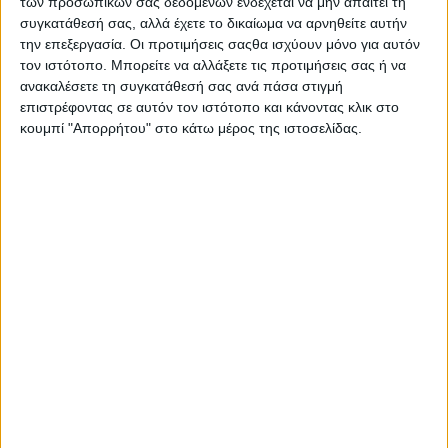
των προσωπικών σας δεδομένων ενδέχεται να μην απαιτεί τη
Στατιστικά Athens #JobFestival
συγκατάθεσή σας, αλλά έχετε το δικαίωμα να αρνηθείτε αυτήν
2019
την επεξεργασία. Οι προτιμήσεις σαςθα ισχύουν μόνο για αυτόν
τον ιστότοπο. Μπορείτε να αλλάξετε τις προτιμήσεις σας ή να
Στατιστικά Thessaloniki
ανακαλέσετε τη συγκατάθεσή σας ανά πάσα στιγμή
#JobFestival 2019
επιστρέφοντας σε αυτόν τον ιστότοπο και κάνοντας κλικ στο
κουμπί "Απορρήτου" στο κάτω μέρος της ιστοσελίδας.
Στατιστικά Athens #JobFestival
2018
Στατιστικά Thessaloniki
#JobFestival 2018
Στατιστικά Athens #JobFestival
2017
Στατιστικά Thessaloniki
#JobFestival 2017
Στατιστικά Athens #JobFestival
2016
Στατιστικά Athens #JobFestival