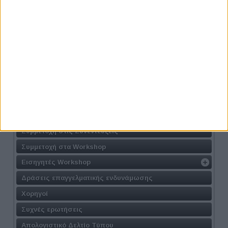
Athens #JobFestival 2026
Η Δράση
Τοποθεσία
Φόρμα Συμμετοχής
Συμμετοχή στις Συνεντεύξεις
Συμμετοχή στα Workshop
Εισηγητές Workshop
Δράσεις επαγγελματικής ενδυνάμωσης
Χορηγοί
Συχνές ερωτήσεις
Απολογιστικό Δελτίο Τύπου