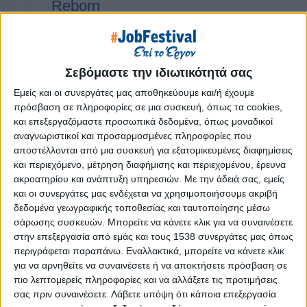
Reborn
Athens #JobFestival 2019
Thessaloniki #JobFestival 2019
Athens #JobFestival 2018
Σεβόμαστε την ιδιωτικότητά σας
Thessaloniki #JobFestival 2018
Εμείς και οι συνεργάτες μας αποθηκεύουμε και/ή έχουμε
Athens #JobFestival 2017
πρόσβαση σε πληροφορίες σε μια συσκευή, όπως τα cookies,
και επεξεργαζόμαστε προσωπικά δεδομένα, όπως μοναδικοί
Τhessaloniki #JobFestival 2017
αναγνωριστικοί και προσαρμοσμένες πληροφορίες που
Athens #JobFestival 2016
αποστέλλονται από μια συσκευή για εξατομικευμένες διαφημίσεις
και περιεχόμενο, μέτρηση διαφήμισης και περιεχομένου, έρευνα
Athens #JobFestival 2015
ακροατηρίου και ανάπτυξη υπηρεσιών.
Με την άδειά σας, εμείς
Thessaloniki #JobFestival 2014
και οι συνεργάτες μας ενδέχεται να χρησιμοποιήσουμε ακριβή
δεδομένα γεωγραφικής τοποθεσίας και ταυτοποίησης μέσω
Στατιστικά
σάρωσης συσκευών. Μπορείτε να κάνετε κλικ για να συναινέσετε
Στατιστικά Athens & Thessaloniki
στην επεξεργασία από εμάς και τους 1538 συνεργάτες μας όπως
περιγράφεται παραπάνω. Εναλλακτικά, μπορείτε να κάνετε κλικ
#JobFestivals 2022
για να αρνηθείτε να συναινέσετε ή να αποκτήσετε πρόσβαση σε
Στατιστικά Thessaloniki
πιο λεπτομερείς πληροφορίες και να αλλάξετε τις προτιμήσεις
σας πριν συναινέσετε.
Λάβετε υπόψη ότι κάποια επεξεργασία
#JobFestival 2019 Reborn