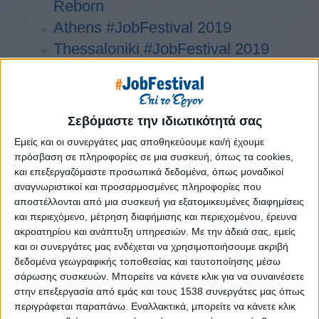
Reborn
Athens #JobFestival 2019
Thessaloniki #JobFestival 2019
Athens #JobFestival 2018
Thessaloniki #JobFestival 2018
Athens #JobFestival 2017
Σεβόμαστε την ιδιωτικότητά σας
Τhessaloniki #JobFestival 2017
Εμείς και οι συνεργάτες μας αποθηκεύουμε και/ή έχουμε
Athens #JobFestival 2016
πρόσβαση σε πληροφορίες σε μια συσκευή, όπως τα cookies,
και επεξεργαζόμαστε προσωπικά δεδομένα, όπως μοναδικοί
Athens #JobFestival 2015
αναγνωριστικοί και προσαρμοσμένες πληροφορίες που
Thessaloniki #JobFestival 2014
αποστέλλονται από μια συσκευή για εξατομικευμένες διαφημίσεις
και περιεχόμενο, μέτρηση διαφήμισης και περιεχομένου, έρευνα
Στατιστικά
ακροατηρίου και ανάπτυξη υπηρεσιών.
Με την άδειά σας, εμείς
Στατιστικά Athens & Thessaloniki
και οι συνεργάτες μας ενδέχεται να χρησιμοποιήσουμε ακριβή
δεδομένα γεωγραφικής τοποθεσίας και ταυτοποίησης μέσω
#JobFestivals 2022
σάρωσης συσκευών. Μπορείτε να κάνετε κλικ για να συναινέσετε
Στατιστικά Thessaloniki
στην επεξεργασία από εμάς και τους 1538 συνεργάτες μας όπως
#JobFestival 2019 Reborn
περιγράφεται παραπάνω. Εναλλακτικά, μπορείτε να κάνετε κλικ