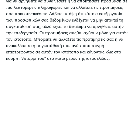
για να αρνηθείτε να συναινέσετε ή να αποκτήσετε πρόσβαση σε
Στατιστικά Athens #JobFestival
πιο λεπτομερείς πληροφορίες και να αλλάξετε τις προτιμήσεις
2019
σας πριν συναινέσετε.
Λάβετε υπόψη ότι κάποια επεξεργασία
των προσωπικών σας δεδομένων ενδέχεται να μην απαιτεί τη
Στατιστικά Thessaloniki
συγκατάθεσή σας, αλλά έχετε το δικαίωμα να αρνηθείτε αυτήν
#JobFestival 2019
την επεξεργασία. Οι προτιμήσεις σαςθα ισχύουν μόνο για αυτόν
τον ιστότοπο. Μπορείτε να αλλάξετε τις προτιμήσεις σας ή να
Στατιστικά Athens #JobFestival
ανακαλέσετε τη συγκατάθεσή σας ανά πάσα στιγμή
2018
επιστρέφοντας σε αυτόν τον ιστότοπο και κάνοντας κλικ στο
Στατιστικά Thessaloniki
κουμπί "Απορρήτου" στο κάτω μέρος της ιστοσελίδας.
#JobFestival 2018
Στατιστικά Athens #JobFestival
2017
Στατιστικά Thessaloniki
#JobFestival 2017
Στατιστικά Athens #JobFestival
2016
Στατιστικά Athens #JobFestival