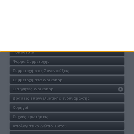
Athens #JobFestival 2026
Η Δράση
Τοποθεσία
Φόρμα Συμμετοχής
Συμμετοχή στις Συνεντεύξεις
Συμμετοχή στα Workshop
Εισηγητές Workshop
Δράσεις επαγγελματικής ενδυνάμωσης
Χορηγοί
Συχνές ερωτήσεις
Απολογιστικό Δελτίο Τύπου