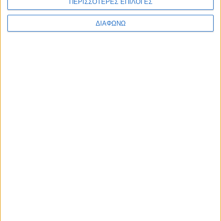
ΠΕΡΙΣΣΟΤΕΡΕΣ ΕΠΙΛΟΓΕΣ
Υλικό
ΔΙΑΦΩΝΩ
Φωτογραφίες
Παρουσιάσεις
Υλικό
Φωτογραφίες
Παρουσιάσεις
#JobDays
Inditex
Inditex
Η
Inditex
είναι ένας από τους μεγαλύτερους ομίλους