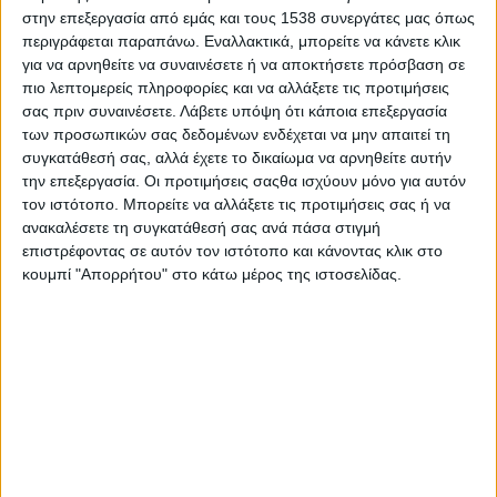
Στατιστικά Athens #JobFestival
στην επεξεργασία από εμάς και τους 1538 συνεργάτες μας όπως
περιγράφεται παραπάνω. Εναλλακτικά, μπορείτε να κάνετε κλικ
2019
για να αρνηθείτε να συναινέσετε ή να αποκτήσετε πρόσβαση σε
Στατιστικά Thessaloniki
πιο λεπτομερείς πληροφορίες και να αλλάξετε τις προτιμήσεις
σας πριν συναινέσετε.
Λάβετε υπόψη ότι κάποια επεξεργασία
#JobFestival 2019
των προσωπικών σας δεδομένων ενδέχεται να μην απαιτεί τη
Στατιστικά Athens #JobFestival
συγκατάθεσή σας, αλλά έχετε το δικαίωμα να αρνηθείτε αυτήν
2018
την επεξεργασία. Οι προτιμήσεις σαςθα ισχύουν μόνο για αυτόν
τον ιστότοπο. Μπορείτε να αλλάξετε τις προτιμήσεις σας ή να
Στατιστικά Thessaloniki
ανακαλέσετε τη συγκατάθεσή σας ανά πάσα στιγμή
#JobFestival 2018
επιστρέφοντας σε αυτόν τον ιστότοπο και κάνοντας κλικ στο
κουμπί "Απορρήτου" στο κάτω μέρος της ιστοσελίδας.
Στατιστικά Athens #JobFestival
2017
Στατιστικά Thessaloniki
#JobFestival 2017
Στατιστικά Athens #JobFestival
2016
Στατιστικά Athens #JobFestival