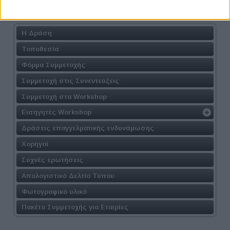
Athens #JobFestival 2026
Η Δράση
Τοποθεσία
Φόρμα Συμμετοχής
Συμμετοχή στις Συνεντεύξεις
Συμμετοχή στα Workshop
Εισηγητές Workshop
Δράσεις επαγγελματικής ενδυνάμωσης
Χορηγοί
Συχνές ερωτήσεις
Απολογιστικό Δελτίο Τύπου
Φωτογραφικό υλικό
Πακέτα Συμμετοχής για Εταιρίες