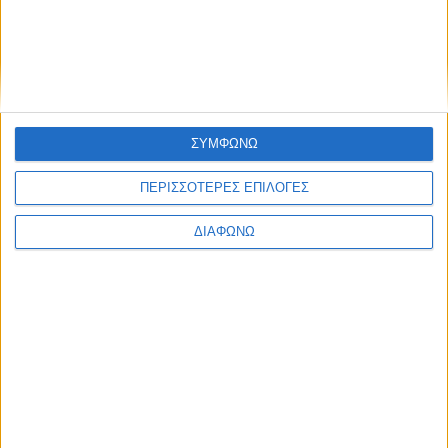
Υλικό
Φωτογραφίες
Παρουσιάσεις
Υλικό
ΣΥΜΦΩΝΩ
Φωτογραφίες
ΠΕΡΙΣΣΟΤΕΡΕΣ ΕΠΙΛΟΓΕΣ
Παρουσιάσεις
#JobDays
ΔΙΑΦΩΝΩ
Mellon Group of Companies
Mellon Group of Companies
Established in 1994, Mellon is a multinational group of