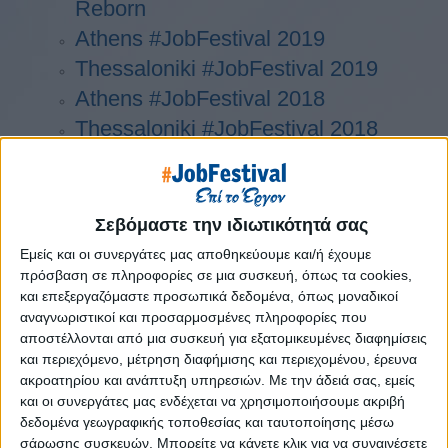
Reborn
Athens #JobFestival 2019
Thessaloniki #JobFestival 2019
Athens #JobFestival 2018
Thessaloniki #JobFestival 2018
Athens #JobFestival 2017
Τhessaloniki #JobFestival 2017
Athens #JobFestival 2016
Σεβόμαστε την ιδιωτικότητά σας
Athens #JobFestival 2015
Εμείς και οι συνεργάτες μας αποθηκεύουμε και/ή έχουμε
Thessaloniki #JobFestival 2014
πρόσβαση σε πληροφορίες σε μια συσκευή, όπως τα cookies,
και επεξεργαζόμαστε προσωπικά δεδομένα, όπως μοναδικοί
Στατιστικά
αναγνωριστικοί και προσαρμοσμένες πληροφορίες που
αποστέλλονται από μια συσκευή για εξατομικευμένες διαφημίσεις
Στατιστικά Athens & Thessaloniki
και περιεχόμενο, μέτρηση διαφήμισης και περιεχομένου, έρευνα
#JobFestivals 2022
ακροατηρίου και ανάπτυξη υπηρεσιών.
Με την άδειά σας, εμείς
Στατιστικά Thessaloniki
και οι συνεργάτες μας ενδέχεται να χρησιμοποιήσουμε ακριβή
δεδομένα γεωγραφικής τοποθεσίας και ταυτοποίησης μέσω
#JobFestival 2019 Reborn
σάρωσης συσκευών. Μπορείτε να κάνετε κλικ για να συναινέσετε