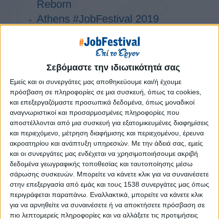
Reborn
Athens #JobFestival 2019
Thessaloniki #JobFestival 2019
Athens #JobFestival 2018
Thessaloniki #JobFestival 2018
Σεβόμαστε την ιδιωτικότητά σας
Athens #JobFestival 2017
Εμείς και οι συνεργάτες μας αποθηκεύουμε και/ή έχουμε
Τhessaloniki #JobFestival 2017
πρόσβαση σε πληροφορίες σε μια συσκευή, όπως τα cookies,
και επεξεργαζόμαστε προσωπικά δεδομένα, όπως μοναδικοί
Athens #JobFestival 2016
αναγνωριστικοί και προσαρμοσμένες πληροφορίες που
Athens #JobFestival 2015
αποστέλλονται από μια συσκευή για εξατομικευμένες διαφημίσεις
και περιεχόμενο, μέτρηση διαφήμισης και περιεχομένου, έρευνα
Thessaloniki #JobFestival 2014
ακροατηρίου και ανάπτυξη υπηρεσιών.
Με την άδειά σας, εμείς
Στατιστικά
και οι συνεργάτες μας ενδέχεται να χρησιμοποιήσουμε ακριβή
δεδομένα γεωγραφικής τοποθεσίας και ταυτοποίησης μέσω
Στατιστικά Athens & Thessaloniki
σάρωσης συσκευών. Μπορείτε να κάνετε κλικ για να συναινέσετε
#JobFestivals 2022
στην επεξεργασία από εμάς και τους 1538 συνεργάτες μας όπως
περιγράφεται παραπάνω. Εναλλακτικά, μπορείτε να κάνετε κλικ
Στατιστικά Thessaloniki
για να αρνηθείτε να συναινέσετε ή να αποκτήσετε πρόσβαση σε
#JobFestival 2019 Reborn
πιο λεπτομερείς πληροφορίες και να αλλάξετε τις προτιμήσεις