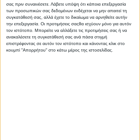
Στατιστικά Athens #JobFestival
σας πριν συναινέσετε.
Λάβετε υπόψη ότι κάποια επεξεργασία
των προσωπικών σας δεδομένων ενδέχεται να μην απαιτεί τη
2019
συγκατάθεσή σας, αλλά έχετε το δικαίωμα να αρνηθείτε αυτήν
Στατιστικά Thessaloniki
την επεξεργασία. Οι προτιμήσεις σαςθα ισχύουν μόνο για αυτόν
τον ιστότοπο. Μπορείτε να αλλάξετε τις προτιμήσεις σας ή να
#JobFestival 2019
ανακαλέσετε τη συγκατάθεσή σας ανά πάσα στιγμή
Στατιστικά Athens #JobFestival
επιστρέφοντας σε αυτόν τον ιστότοπο και κάνοντας κλικ στο
κουμπί "Απορρήτου" στο κάτω μέρος της ιστοσελίδας.
2018
Στατιστικά Thessaloniki
#JobFestival 2018
Στατιστικά Athens #JobFestival
2017
Στατιστικά Thessaloniki
#JobFestival 2017
Στατιστικά Athens #JobFestival
2016
Στατιστικά Athens #JobFestival