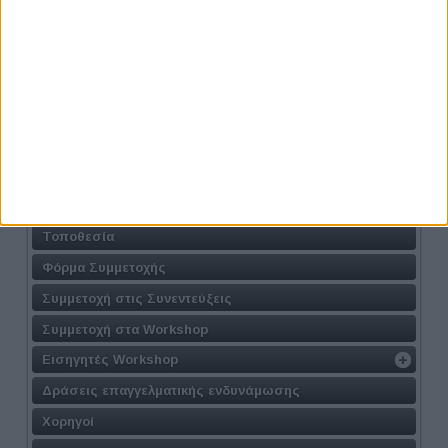
Προηγούμενο
Επόμενο
Athens #JobFestival 2026
Η Δράση
Τοποθεσία
Φόρμα Συμμετοχής
Συμμετοχή στις Συνεντεύξεις
Συμμετοχή στα Workshop
Εισηγητές Workshop
Δράσεις επαγγελματικής ενδυνάμωσης
Χορηγοί