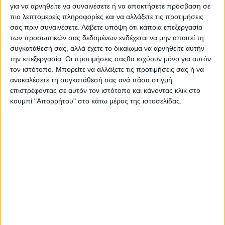
Στατιστικά Athens #JobFestival
για να αρνηθείτε να συναινέσετε ή να αποκτήσετε πρόσβαση σε
πιο λεπτομερείς πληροφορίες και να αλλάξετε τις προτιμήσεις
2019
σας πριν συναινέσετε.
Λάβετε υπόψη ότι κάποια επεξεργασία
Στατιστικά Thessaloniki
των προσωπικών σας δεδομένων ενδέχεται να μην απαιτεί τη
συγκατάθεσή σας, αλλά έχετε το δικαίωμα να αρνηθείτε αυτήν
#JobFestival 2019
την επεξεργασία. Οι προτιμήσεις σαςθα ισχύουν μόνο για αυτόν
Στατιστικά Athens #JobFestival
τον ιστότοπο. Μπορείτε να αλλάξετε τις προτιμήσεις σας ή να
ανακαλέσετε τη συγκατάθεσή σας ανά πάσα στιγμή
2018
επιστρέφοντας σε αυτόν τον ιστότοπο και κάνοντας κλικ στο
Στατιστικά Thessaloniki
κουμπί "Απορρήτου" στο κάτω μέρος της ιστοσελίδας.
#JobFestival 2018
Στατιστικά Athens #JobFestival
2017
Στατιστικά Thessaloniki
#JobFestival 2017
Στατιστικά Athens #JobFestival
2016
Στατιστικά Athens #JobFestival