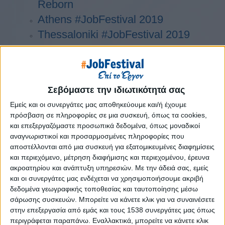
Reborn
Athens #JobFestival 2019
Thessaloniki #JobFestival 2019
Athens #JobFestival 2018
Thessaloniki #JobFestival 2018
Athens #JobFestival 2017
Σεβόμαστε την ιδιωτικότητά σας
Τhessaloniki #JobFestival 2017
Εμείς και οι συνεργάτες μας αποθηκεύουμε και/ή έχουμε
Athens #JobFestival 2016
πρόσβαση σε πληροφορίες σε μια συσκευή, όπως τα cookies,
Athens #JobFestival 2015
και επεξεργαζόμαστε προσωπικά δεδομένα, όπως μοναδικοί
αναγνωριστικοί και προσαρμοσμένες πληροφορίες που
Thessaloniki #JobFestival 2014
αποστέλλονται από μια συσκευή για εξατομικευμένες διαφημίσεις
Στατιστικά
και περιεχόμενο, μέτρηση διαφήμισης και περιεχομένου, έρευνα
ακροατηρίου και ανάπτυξη υπηρεσιών.
Με την άδειά σας, εμείς
Στατιστικά Athens & Thessaloniki
και οι συνεργάτες μας ενδέχεται να χρησιμοποιήσουμε ακριβή
#JobFestivals 2022
δεδομένα γεωγραφικής τοποθεσίας και ταυτοποίησης μέσω
σάρωσης συσκευών. Μπορείτε να κάνετε κλικ για να συναινέσετε
Στατιστικά Thessaloniki
στην επεξεργασία από εμάς και τους 1538 συνεργάτες μας όπως
#JobFestival 2019 Reborn
περιγράφεται παραπάνω. Εναλλακτικά, μπορείτε να κάνετε κλικ