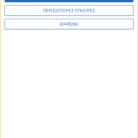
Υλικό
ΠΕΡΙΣΣΟΤΕΡΕΣ ΕΠΙΛΟΓΕΣ
Φωτογραφίες
ΔΙΑΦΩΝΩ
Παρουσιάσεις
Υλικό
Φωτογραφίες
Παρουσιάσεις
#JobDays
The Revery
The Revery
The Revery is an exclusive retreat located in a secluded