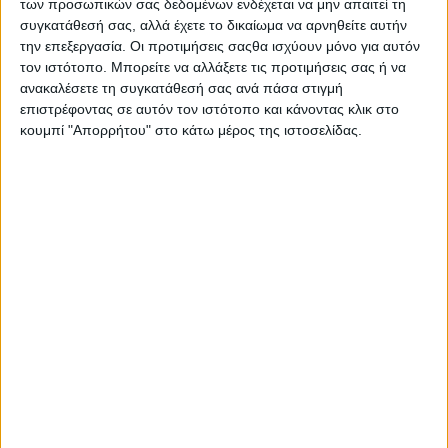
των προσωπικών σας δεδομένων ενδέχεται να μην απαιτεί τη
Στατιστικά Athens #JobFestival
συγκατάθεσή σας, αλλά έχετε το δικαίωμα να αρνηθείτε αυτήν
2019
την επεξεργασία. Οι προτιμήσεις σαςθα ισχύουν μόνο για αυτόν
τον ιστότοπο. Μπορείτε να αλλάξετε τις προτιμήσεις σας ή να
Στατιστικά Thessaloniki
ανακαλέσετε τη συγκατάθεσή σας ανά πάσα στιγμή
#JobFestival 2019
επιστρέφοντας σε αυτόν τον ιστότοπο και κάνοντας κλικ στο
κουμπί "Απορρήτου" στο κάτω μέρος της ιστοσελίδας.
Στατιστικά Athens #JobFestival
2018
Στατιστικά Thessaloniki
#JobFestival 2018
Στατιστικά Athens #JobFestival
2017
Στατιστικά Thessaloniki
#JobFestival 2017
Στατιστικά Athens #JobFestival
2016
Στατιστικά Athens #JobFestival