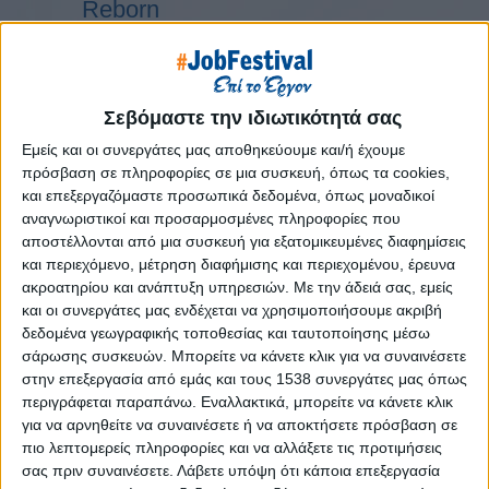
Reborn
Athens #JobFestival 2019
Thessaloniki #JobFestival 2019
Athens #JobFestival 2018
Σεβόμαστε την ιδιωτικότητά σας
Thessaloniki #JobFestival 2018
Εμείς και οι συνεργάτες μας αποθηκεύουμε και/ή έχουμε
Athens #JobFestival 2017
πρόσβαση σε πληροφορίες σε μια συσκευή, όπως τα cookies,
και επεξεργαζόμαστε προσωπικά δεδομένα, όπως μοναδικοί
Τhessaloniki #JobFestival 2017
αναγνωριστικοί και προσαρμοσμένες πληροφορίες που
Athens #JobFestival 2016
αποστέλλονται από μια συσκευή για εξατομικευμένες διαφημίσεις
και περιεχόμενο, μέτρηση διαφήμισης και περιεχομένου, έρευνα
Athens #JobFestival 2015
ακροατηρίου και ανάπτυξη υπηρεσιών.
Με την άδειά σας, εμείς
Thessaloniki #JobFestival 2014
και οι συνεργάτες μας ενδέχεται να χρησιμοποιήσουμε ακριβή
Στατιστικά
δεδομένα γεωγραφικής τοποθεσίας και ταυτοποίησης μέσω
σάρωσης συσκευών. Μπορείτε να κάνετε κλικ για να συναινέσετε
Στατιστικά Athens & Thessaloniki
στην επεξεργασία από εμάς και τους 1538 συνεργάτες μας όπως
περιγράφεται παραπάνω. Εναλλακτικά, μπορείτε να κάνετε κλικ
#JobFestivals 2022
για να αρνηθείτε να συναινέσετε ή να αποκτήσετε πρόσβαση σε
Στατιστικά Thessaloniki
πιο λεπτομερείς πληροφορίες και να αλλάξετε τις προτιμήσεις
#JobFestival 2019 Reborn
σας πριν συναινέσετε.
Λάβετε υπόψη ότι κάποια επεξεργασία