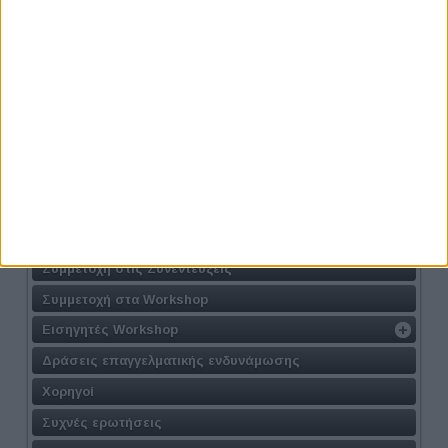
Προηγούμενο
Athens #JobFestival 2026
Η Δράση
Τοποθεσία
Φόρμα Συμμετοχής
Συμμετοχή στις Συνεντεύξεις
Συμμετοχή στα Workshop
Εισηγητές Workshop
Δράσεις επαγγελματικής ενδυνάμωσης
Χορηγοί
Συχνές ερωτήσεις